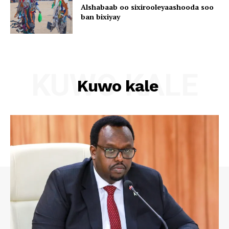
Alshabaab oo sixirooleyaashooda soo
ban bixiyay
KUWO KALE
Kuwo kale