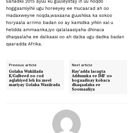
Sanadkii 2015 ayuu ku guuleystay in uu noqdo
hoggaamiyihii ugu horeeyey ee mucaarad ah oo
madaxweyne noqda,waxaana guushiisa ka sokoo
horyaala arrimo badan oo ay kamidka yihiin xal u
helidda ammaanka,iyo qalalaasiyaha dhinaca
dhaqaalaha ee dalkaasi oo ah dalka ugu dadka badan
qaaradda Afrika.
Previous article
Next article
Golaha Wakiilada
Hay’adda lacagta
K/Galbeed oo cod
Adduunka ee IMF oo
aqlabiyed leh ku meel
bogaadisay kobaca
mariyay Golaha Wasiirada
dhaqaalaha ee
Soomaaliya