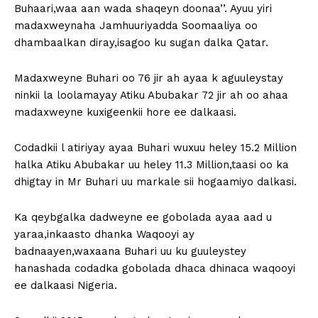
Buhaari,waa aan wada shaqeyn doonaa’’. Ayuu yiri
madaxweynaha Jamhuuriyadda Soomaaliya oo
dhambaalkan diray,isagoo ku sugan dalka Qatar.
Madaxweyne Buhari oo 76 jir ah ayaa k aguuleystay
ninkii la loolamayay Atiku Abubakar 72 jir ah oo ahaa
madaxweyne kuxigeenkii hore ee dalkaasi.
Codadkii l atiriyay ayaa Buhari wuxuu heley 15.2 Million
halka Atiku Abubakar uu heley 11.3 Million,taasi oo ka
dhigtay in Mr Buhari uu markale sii hogaamiyo dalkasi.
Ka qeybgalka dadweyne ee gobolada ayaa aad u
yaraa,inkaasto dhanka Waqooyi ay
badnaayen,waxaana Buhari uu ku guuleystey
hanashada codadka gobolada dhaca dhinaca waqooyi
ee dalkaasi Nigeria.