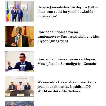
Danjire Jamaaludiin “sii deynta Qalbi-
dhax waa codsi ka yimid dowladda
Soomaaliya”
Dowladda Soomaaliya oo
cambaareysay Sawaariikhdii lagu ridey
Riyadh (Dhageyso)
Dowladda Soomaaliya oo caddeysay
Mowqifkeeda Sacuudiga iyo Canada
Wasaaradda Dekadaha oo wax kama
jiraan ku tilmaantay heshiiska DP
World ee dekadda Berbera