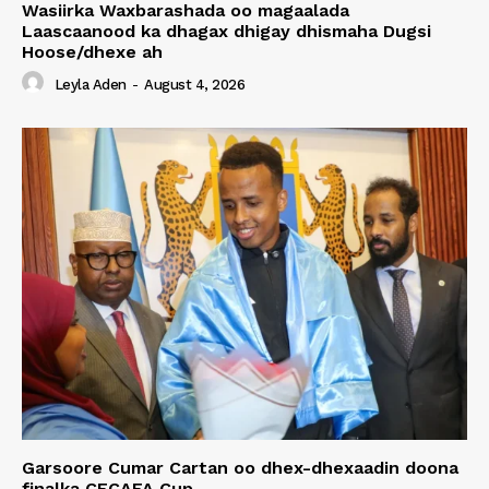
Wasiirka Waxbarashada oo magaalada
Laascaanood ka dhagax dhigay dhismaha Dugsi
Hoose/dhexe ah
Leyla Aden
-
August 4, 2026
Garsoore Cumar Cartan oo dhex-dhexaadin doona
finalka CECAFA Cup