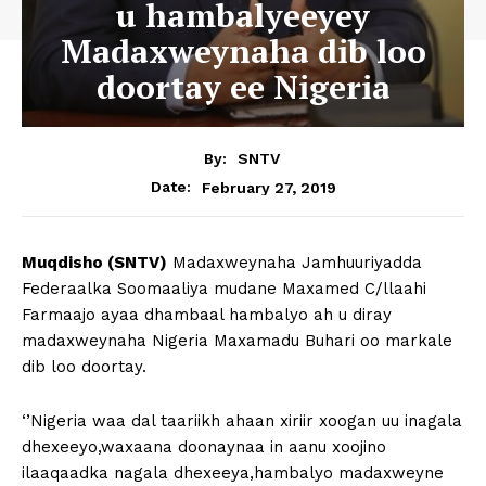
u hambalyeeyey
Madaxweynaha dib loo
doortay ee Nigeria
By:
SNTV
February 27, 2019
Date:
Muqdisho (SNTV)
Madaxweynaha Jamhuuriyadda
Federaalka Soomaaliya mudane Maxamed C/llaahi
Farmaajo ayaa dhambaal hambalyo ah u diray
madaxweynaha Nigeria Maxamadu Buhari oo markale
dib loo doortay.
‘’Nigeria waa dal taariikh ahaan xiriir xoogan uu inagala
dhexeeyo,waxaana doonaynaa in aanu xoojino
ilaaqaadka nagala dhexeeya,hambalyo madaxweyne