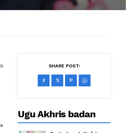
y,
SHARE POST:
Ugu Akhris badan
ta