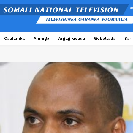
Caalamka
Amniga
Argagixisada
Gobollada
Bar