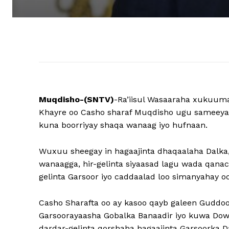
Muqdisho-(SNTV)
-Ra’iisul Wasaaraha xukuuma
Khayre oo Casho sharaf Muqdisho ugu sameeyay
kuna boorriyay shaqa wanaag iyo hufnaan.
Wuxuu sheegay in hagaajinta dhaqaalaha Dalk
wanaagga, hir-gelinta siyaasad lagu wada qanac
gelinta Garsoor iyo caddaalad loo simanyahay 
Casho Sharafta oo ay kasoo qayb galeen Guddo
Garsoorayaasha Gobalka Banaadir iyo kuwa Dowl
dardar-gelinta qorshaha hagaajinta Garsoorka D