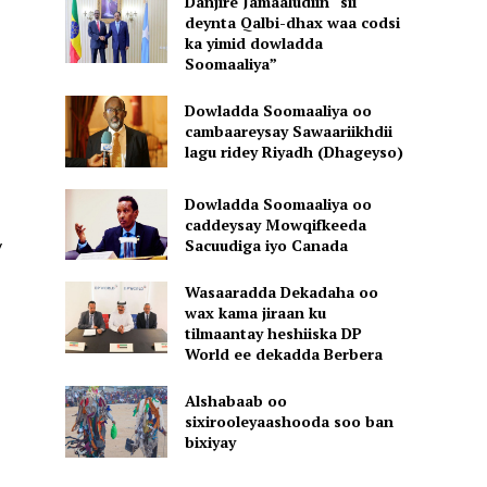
Danjire Jamaaludiin “sii
deynta Qalbi-dhax waa codsi
ka yimid dowladda
Soomaaliya”
Dowladda Soomaaliya oo
cambaareysay Sawaariikhdii
lagu ridey Riyadh (Dhageyso)
Dowladda Soomaaliya oo
caddeysay Mowqifkeeda
Sacuudiga iyo Canada
y
Wasaaradda Dekadaha oo
wax kama jiraan ku
tilmaantay heshiiska DP
World ee dekadda Berbera
Alshabaab oo
sixirooleyaashooda soo ban
bixiyay