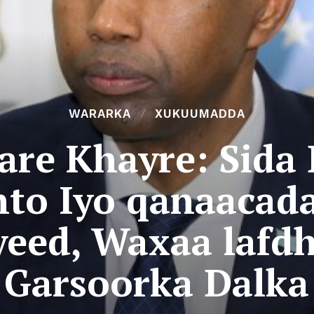
WARARKA
XUKUUMADDA
aare Khayre: Sida
to Iyo qanaacad
eed, Waxaa lafd
Garsoorka Dalka