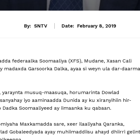
By:
SNTV
Date:
February 8, 2019
dda federaalka Soomaaliya (XFS), Mudane, Xasan Cali
 madaxda Garsoorka Dalka, ayaa si weyn ula dar-daarma
a, yaraynta musuq-maasuqa, horumarinta Dowlad
sanyahay iyo aaminaadda Dunida ay ku xiranyihiin hir-
oo Dadka Soomaaliyeed ay iimaanka ku qabaan.
omiyaha Maxkamadda sare, xeer ilaaliyaha Qaranka,
ad Gobaleedyada ayay muhiimaddiisu ahayd dhiirri gelin
alkeenna.