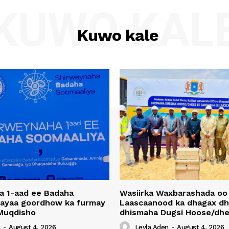
KUWO KAL
Kuwo kale
a 1-aad ee Badaha
Wasiirka Waxbarashada oo
 ayaa goordhow ka furmay
Laascaanood ka dhagax dh
Muqdisho
dhismaha Dugsi Hoose/dhe
n
-
August 4, 2026
Leyla Aden
-
August 4, 2026