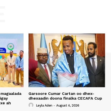
E
 magaalada
Garsoore Cumar Cartan oo dhex-
igay
dhexaadin doona finalka CECAFA Cup
xe ah
Leyla Aden
-
August 4, 2026