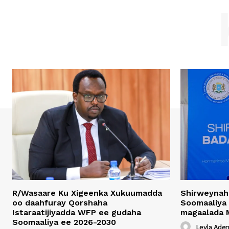
R/Wasaare Ku Xigeenka Xukuumadda
Shirweynah
oo daahfuray Qorshaha
Soomaaliya
Istaraatijiyadda WFP ee gudaha
magaalada 
Soomaaliya ee 2026-2030
Leyla Ade