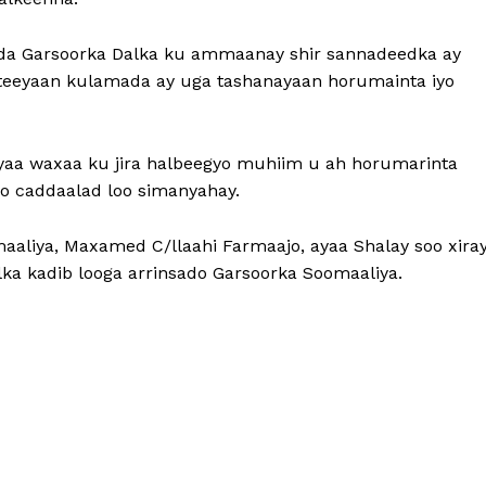
axda Garsoorka Dalka ku ammaanay shir sannadeedka ay
ogteeyaan kulamada ay uga tashanayaan horumainta iyo
yaa waxaa ku jira halbeegyo muhiim u ah horumarinta
lo caddaalad loo simanyahay.
liya, Maxamed C/llaahi Farmaajo, ayaa Shalay soo xira
lka kadib looga arrinsado Garsoorka Soomaaliya.