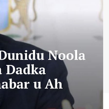
 Dunidu Noola
a Dadka
habar u Ah