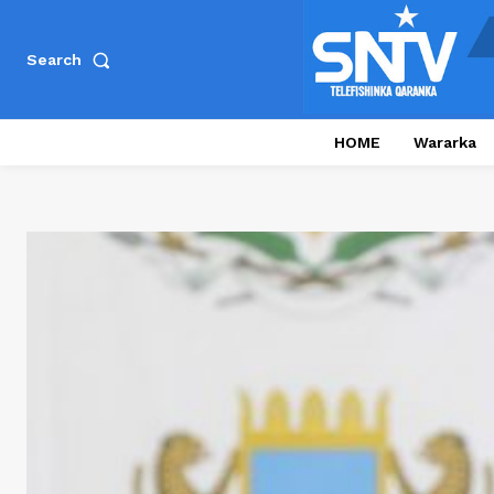
Search
HOME
Wararka