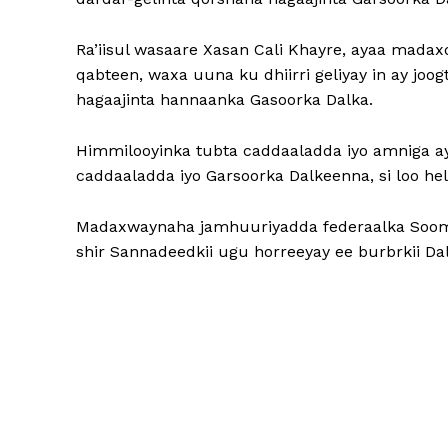
Ra’iisul wasaare Xasan Cali Khayre, ayaa mad
qabteen, waxa uuna ku dhiirri geliyay in ay jo
hagaajinta hannaanka Gasoorka Dalka.
Himmilooyinka tubta caddaaladda iyo amniga a
caddaaladda iyo Garsoorka Dalkeenna, si loo he
Madaxwaynaha jamhuuriyadda federaalka Soomaa
shir Sannadeedkii ugu horreeyay ee burbrkii Da