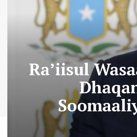
Ra’iisul Was
Dhaqan
Soomaaliy