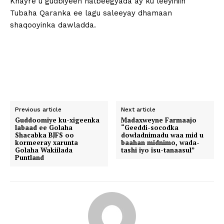
Khayre u gudbiyeen halbeegyada ay ku leeyihiin
Tubaha Qaranka ee lagu saleeyay dhamaan
shaqooyinka dawladda.
Previous article
Next article
Guddoomiye ku-xigeenka
Madaxweyne Farmaajo
labaad ee Golaha
“Geeddi-socodka
Shacabka BJFS oo
dowladnimadu waa mid u
kormeeray xarunta
baahan midnimo, wada-
Golaha Wakiilada
tashi iyo isu-tanaasul”
Puntland