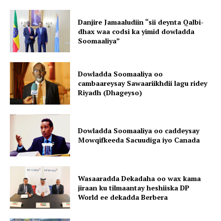
Danjire Jamaaludiin “sii deynta Qalbi-
dhax waa codsi ka yimid dowladda
Soomaaliya”
Dowladda Soomaaliya oo
cambaareysay Sawaariikhdii lagu ridey
Riyadh (Dhageyso)
Dowladda Soomaaliya oo caddeysay
Mowqifkeeda Sacuudiga iyo Canada
Wasaaradda Dekadaha oo wax kama
jiraan ku tilmaantay heshiiska DP
World ee dekadda Berbera