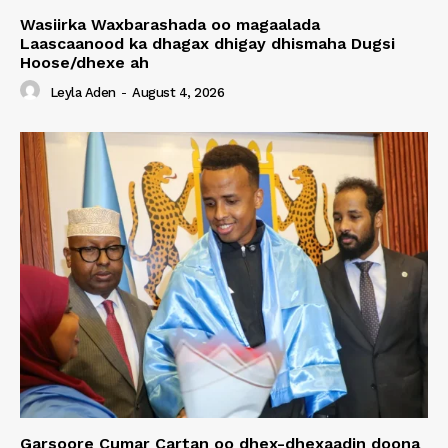
Wasiirka Waxbarashada oo magaalada
Laascaanood ka dhagax dhigay dhismaha Dugsi
Hoose/dhexe ah
Leyla Aden
-
August 4, 2026
Garsoore Cumar Cartan oo dhex-dhexaadin doona