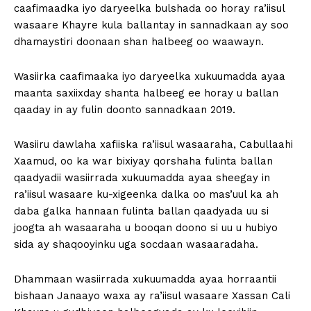
caafimaadka iyo daryeelka bulshada oo horay ra’iisul
wasaare Khayre kula ballantay in sannadkaan ay soo
dhamaystiri doonaan shan halbeeg oo waawayn.
Wasiirka caafimaaka iyo daryeelka xukuumadda ayaa
maanta saxiixday shanta halbeeg ee horay u ballan
qaaday in ay fulin doonto sannadkaan 2019.
Wasiiru dawlaha xafiiska ra’iisul wasaaraha, Cabullaahi
Xaamud, oo ka war bixiyay qorshaha fulinta ballan
qaadyadii wasiirrada xukuumadda ayaa sheegay in
ra’iisul wasaare ku-xigeenka dalka oo mas’uul ka ah
daba galka hannaan fulinta ballan qaadyada uu si
joogta ah wasaaraha u booqan doono si uu u hubiyo
sida ay shaqooyinku uga socdaan wasaaradaha.
Dhammaan wasiirrada xukuumadda ayaa horraantii
bishaan Janaayo waxa ay ra’iisul wasaare Xassan Cali