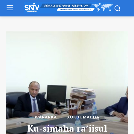
WARARKA
XUKUUMADDA
Ku-simaha ra’iisul