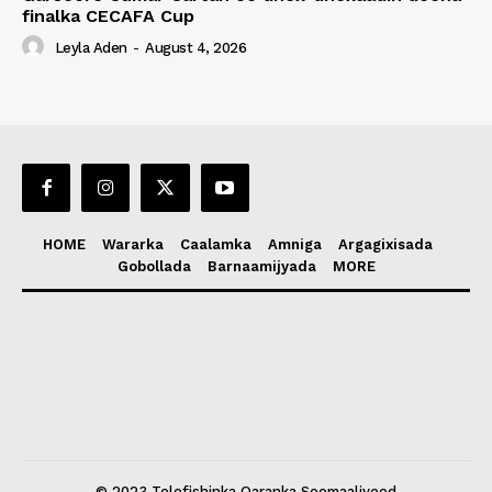
finalka CECAFA Cup
Leyla Aden
-
August 4, 2026
HOME
Wararka
Caalamka
Amniga
Argagixisada
Gobollada
Barnaamijyada
MORE
© 2023 Telefishinka Qaranka Soomaaliyeed