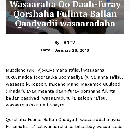
Wasaaraha Oo Daah-furay
Qorshaha Fulinta Ballan
Qaadyadii wasaaradaha
By:
SNTV
January 28, 2019
Date:
Muqdisho (SNTV):-Ku-simaha ra’iisul wasaarha
xukuumadda federaalka Soomaaliya (XFS), ahna ra’iisul
wasaare ku-xigeen, mudane Mahdi Maxamed Guuleed
(Khadar), ayaa maanta daah-furay qorshaha fulinta
ballan qaadyadii wasaaraduhu la galeen ra’iisul
wasaare Xasan Cali Khayre.
Qorshaha Fulinta Ballan Qaadyadii wasaaradaha ayuu
ku-simaha ra’iisul wasaaruhu ka billaabay wasaaradda