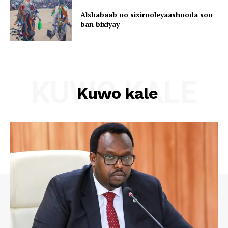
Alshabaab oo sixirooleyaashooda soo
ban bixiyay
KUWO KALE
Kuwo kale