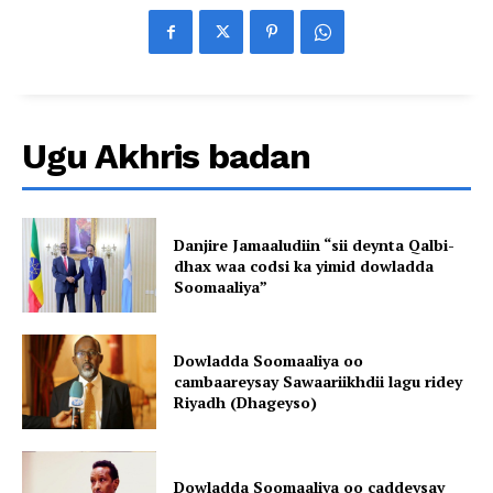
Ugu Akhris badan
Danjire Jamaaludiin “sii deynta Qalbi-
dhax waa codsi ka yimid dowladda
Soomaaliya”
Dowladda Soomaaliya oo
cambaareysay Sawaariikhdii lagu ridey
Riyadh (Dhageyso)
Dowladda Soomaaliya oo caddeysay