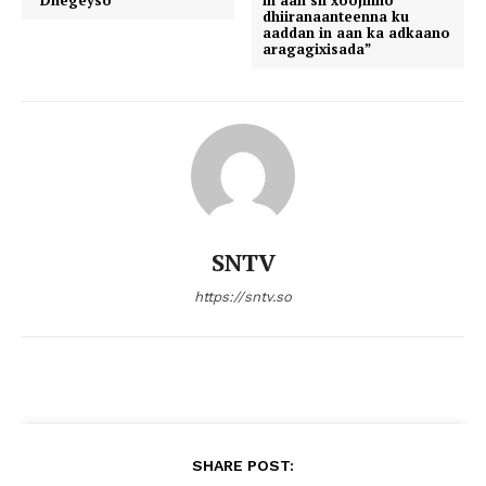
“Dhegeyso”
in aan sii xoojinno
dhiiranaanteenna ku
aaddan in aan ka adkaano
aragagixisada”
SNTV
https://sntv.so
SHARE POST: