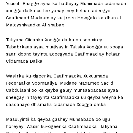
Yuusuf Raagge ayaa ka hadleyay Muhiimada ciidamada
xoogga dalka uu lee yahay iney helaan adeegyo
Caafimaad Madaam ay ku jireen Howgalo ka dhan ah
Maleyshiyaadka Al-shabab
Taliyaha Ciidanka Xoogga dalka oo soo xirey
Tababrkaas ayaa muujiyay in Taliska Xoogga uu xooga
saari doono tayinta adeegyada Caafimaad ay helaan
Ciidamada Dalka
Wasiirka Ku-xigeenka Caafimaadka Xukuumada
Federaalka Soomaaliya Mudane Maxamed Saciid
Cabdulaahi oo ka qeyba galey munsaabadaas ayaa
sheegay in tayeynta Caafimaadka uu qeyba weyna ka
qaadanayo dhismaha ciidamada Xoogga dalka
Masuliyintii ka qeyba gashey Munsabada oo ugu
horeyey Wasiir ku-xigeenka Caafimaadka Taliyaha