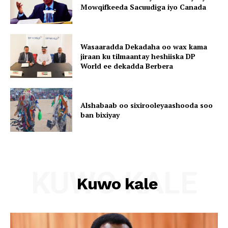
Mowqifkeeda Sacuudiga iyo Canada
Wasaaradda Dekadaha oo wax kama
jiraan ku tilmaantay heshiiska DP
World ee dekadda Berbera
Alshabaab oo sixirooleyaashooda soo
ban bixiyay
KUWO KALE
Kuwo kale