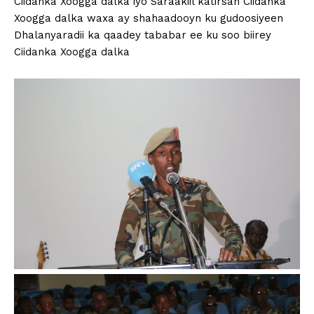
Ciidanka Xoogga dalka iyo Saraakiil katirsan Ciidanka
Xoogga dalka waxa ay shahaadooyn ku gudoosiyeen
Dhalanyaradii ka qaadey tababar ee ku soo biirey
Ciidanka Xoogga dalka