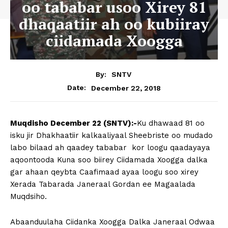
oo tababar usoo Xirey 81
dhaqaatiir ah oo kubiiray
ciidamada Xoogga
By:
SNTV
December 22, 2018
Date:
Muqdisho December 22 (SNTV):-
Ku dhawaad 81 oo
isku jir Dhakhaatiir kalkaaliyaal Sheebriste oo mudado
labo bilaad ah qaadey tababar kor loogu qaadayaya
aqoontooda Kuna soo biirey Ciidamada Xoogga dalka
gar ahaan qeybta Caafimaad ayaa loogu soo xirey
Xerada Tabarada Janeraal Gordan ee Magaalada
Muqdsiho.
Abaanduulaha Ciidanka Xoogga Dalka Janeraal Odwaa