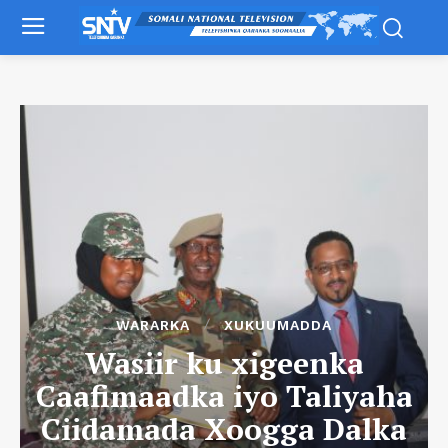
WARARKA
XUKUUMADDA
Wasiir ku xigeenka
Caafimaadka iyo Taliyaha
Ciidamada Xoogga Dalka