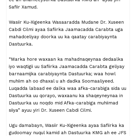
Safiir Xamud.
Wasiir Ku-Xigeenka Wasaaradda Mudane Dr. Xuseen
Cabdi Cilmi ayaa Safiirka Jaamacadda Carabta uga
mahadceliyay doorka uu ka qaatay carabiyaynta
Dastuurka.
“Marka hore waxaan ka mahadnaqeynaa dedaalka
iyo waqtigii uu Safiirka Jaamacadda Carabta geliyay
barnaamijka carabiyaynta Dastuurka; waa howl
muhiim ah oo dhaxal u ah dadka Soomaaliyeed.
Luqadda labaad ee dalka waa afka-carabiga sida uu
Dastuurka uu qorayo, waxaanu ka shaqeyneynaa in
Dastuurka uu noqdo mid Afka-carabiga muhiimad
siiya” ayuu yiri Dr. Xuseen Cabdi Cilmi.
Ugu damabayn, Wasiir Ku-Xigeenka ayaa Safiirka ka
gudoomay nuqul kamid ah Dastuurka KMG ah ee JFS