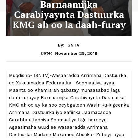
Barnaamijka
Carabiyaynta Dastuurka
KMG ah oo la daah-furay
By:
SNTV
November 29, 2018
Date:
Muqdishp- (SNTV)-Wasaaradda Arrimaha Dastuurka
ee Xukuumadda Federaalka Soomaaliya ayaa
Maanta oo Khamiis ah qabatay munaasabad lagu
daah-furayay Barnaamijka Carabiyaynta Dastuurka
KMG ah oo ay ka soo qeybgaleen Wasiir Ku-Xigeenka
Arrimaha Dastuurka iyo Safiirka Jaamacadda
Carabta u fadhiya Soomaaliya.Ugu horeeyn
Agaasimaha Guud ee Wasaaradda Arrimaha
Dastuurka Mudane Maxamed Abuukar Zubeyr ayaa