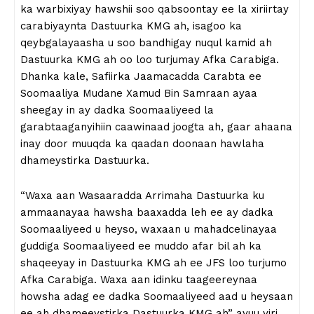
ka warbixiyay hawshii soo qabsoontay ee la xiriirtay
carabiyaynta Dastuurka KMG ah, isagoo ka
qeybgalayaasha u soo bandhigay nuqul kamid ah
Dastuurka KMG ah oo loo turjumay Afka Carabiga.
Dhanka kale, Safiirka Jaamacadda Carabta ee
Soomaaliya Mudane Xamud Bin Samraan ayaa
sheegay in ay dadka Soomaaliyeed la
garabtaaganyihiin caawinaad joogta ah, gaar ahaana
inay door muuqda ka qaadan doonaan hawlaha
dhameystirka Dastuurka.
“Waxa aan Wasaaradda Arrimaha Dastuurka ku
ammaanayaa hawsha baaxadda leh ee ay dadka
Soomaaliyeed u heyso, waxaan u mahadcelinayaa
guddiga Soomaaliyeed ee muddo afar bil ah ka
shaqeeyay in Dastuurka KMG ah ee JFS loo turjumo
Afka Carabiga. Waxa aan idinku taageereynaa
howsha adag ee dadka Soomaaliyeed aad u heysaan
ee ah dhameeystirka Dastuurka KMG ah” ayuu yiri