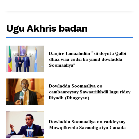
Ugu Akhris badan
Danjire Jamaaludiin “sii deynta Qalbi-
dhax waa codsi ka yimid dowladda
Soomaaliya”
Dowladda Soomaaliya oo
cambaareysay Sawaariikhdii lagu ridey
Riyadh (Dhageyso)
Dowladda Soomaaliya oo caddeysay
Mowqifkeeda Sacuudiga iyo Canada