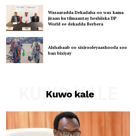
Wasaaradda Dekadaha oo wax kama
jiraan ku tilmaantay heshiiska DP
World ee dekadda Berbera
Alshabaab oo sixirooleyaashooda soo
ban bixiyay
KUWO KALE
Kuwo kale