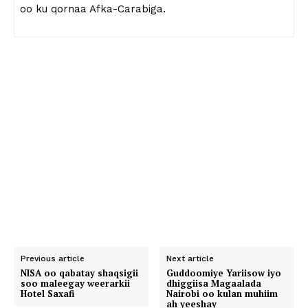
oo ku qornaa Afka-Carabiga.
Previous article
Next article
NISA oo qabatay shaqsigii
Guddoomiye Yariisow iyo
soo maleegay weerarkii
dhiggiisa Magaalada
Hotel Saxafi
Nairobi oo kulan muhiim
ah yeeshay