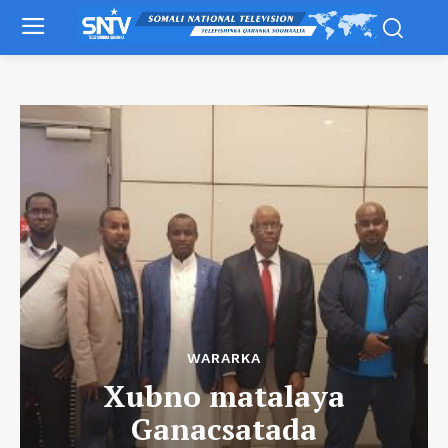
WARARKA
Xubno matalaya
Ganacsatada