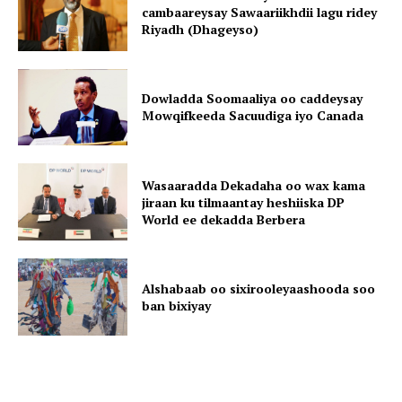
cambaareysay Sawaariikhdii lagu ridey
Riyadh (Dhageyso)
Dowladda Soomaaliya oo caddeysay
Mowqifkeeda Sacuudiga iyo Canada
Wasaaradda Dekadaha oo wax kama
jiraan ku tilmaantay heshiiska DP
World ee dekadda Berbera
Alshabaab oo sixirooleyaashooda soo
ban bixiyay