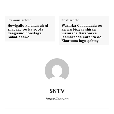
Previous article
Next article
Howlgallo ka dhan ah Al-
Wasiirka Cadaaladda oo
shabaab oo ka socda
ka warbixiyay shirka
deegaano hoostaga
wasiirada Garsoorka
Balad-Xaawo
Jaamacadda Carabta oo
Khartuum lagu qabtay
SNTV
https://sntv.so