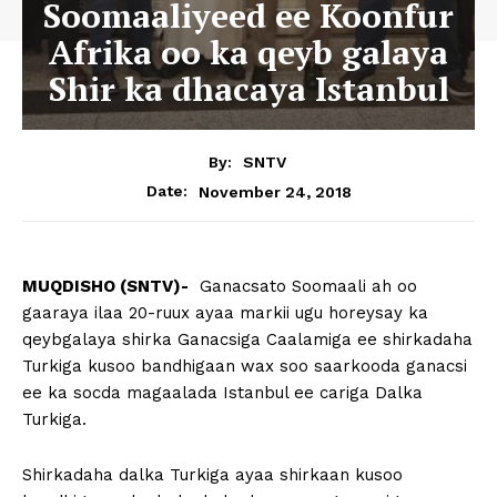
Soomaaliyeed ee Koonfur
Afrika oo ka qeyb galaya
Shir ka dhacaya Istanbul
By:
SNTV
November 24, 2018
Date:
MUQDISHO (SNTV)-
Ganacsato Soomaali ah oo
gaaraya ilaa 20-ruux ayaa markii ugu horeysay ka
qeybgalaya shirka Ganacsiga Caalamiga ee shirkadaha
Turkiga kusoo bandhigaan wax soo saarkooda ganacsi
ee ka socda magaalada Istanbul ee cariga Dalka
Turkiga.
Shirkadaha dalka Turkiga ayaa shirkaan kusoo