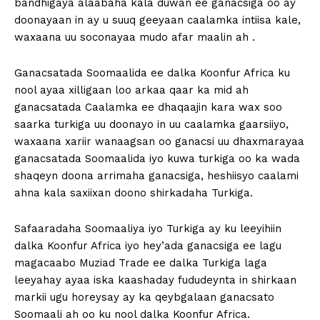
bandhigaya alaabaha kala duwan ee ganacsiga oo ay
doonayaan in ay u suuq geeyaan caalamka intiisa kale,
waxaana uu soconayaa mudo afar maalin ah .
Ganacsatada Soomaalida ee dalka Koonfur Africa ku
nool ayaa xilligaan loo arkaa qaar ka mid ah
ganacsatada Caalamka ee dhaqaajin kara wax soo
saarka turkiga uu doonayo in uu caalamka gaarsiiyo,
waxaana xariir wanaagsan oo ganacsi uu dhaxmarayaa
ganacsatada Soomaalida iyo kuwa turkiga oo ka wada
shaqeyn doona arrimaha ganacsiga, heshiisyo caalami
ahna kala saxiixan doono shirkadaha Turkiga.
Safaaradaha Soomaaliya iyo Turkiga ay ku leeyihiin
dalka Koonfur Africa iyo hey’ada ganacsiga ee lagu
magacaabo Muziad Trade ee dalka Turkiga laga
leeyahay ayaa iska kaashaday fududeynta in shirkaan
markii ugu horeysay ay ka qeybgalaan ganacsato
Soomaali ah oo ku nool dalka Koonfur Africa.