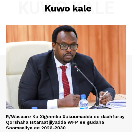
KUWO KALE
Kuwo kale
R/Wasaare Ku Xigeenka Xukuumadda oo daahfuray
Qorshaha Istaraatijiyadda WFP ee gudaha
Soomaaliya ee 2026-2030