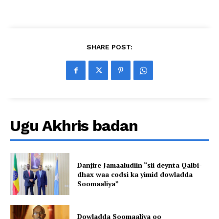
SHARE POST:
Ugu Akhris badan
Danjire Jamaaludiin “sii deynta Qalbi-
dhax waa codsi ka yimid dowladda
Soomaaliya”
Dowladda Soomaaliya oo