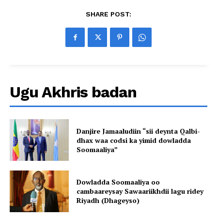
SHARE POST:
Ugu Akhris badan
Danjire Jamaaludiin “sii deynta Qalbi-
dhax waa codsi ka yimid dowladda
Soomaaliya”
Dowladda Soomaaliya oo
cambaareysay Sawaariikhdii lagu ridey
Riyadh (Dhageyso)