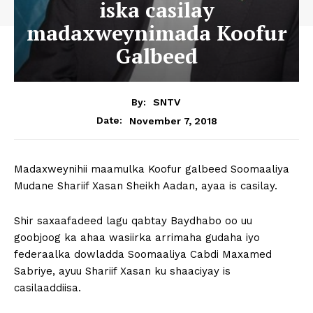
iska casilay
madaxweynimada Koofur
Galbeed
By:
SNTV
November 7, 2018
Date:
Madaxweynihii maamulka Koofur galbeed Soomaaliya
Mudane Shariif Xasan Sheikh Aadan, ayaa is casilay.
Shir saxaafadeed lagu qabtay Baydhabo oo uu
goobjoog ka ahaa wasiirka arrimaha gudaha iyo
federaalka dowladda Soomaaliya Cabdi Maxamed
Sabriye, ayuu Shariif Xasan ku shaaciyay is
casilaaddiisa.