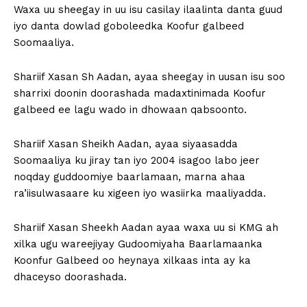
Waxa uu sheegay in uu isu casilay ilaalinta danta guud
iyo danta dowlad goboleedka Koofur galbeed
Soomaaliya.
Shariif Xasan Sh Aadan, ayaa sheegay in uusan isu soo
sharrixi doonin doorashada madaxtinimada Koofur
galbeed ee lagu wado in dhowaan qabsoonto.
Shariif Xasan Sheikh Aadan, ayaa siyaasadda
Soomaaliya ku jiray tan iyo 2004 isagoo labo jeer
noqday guddoomiye baarlamaan, marna ahaa
ra’iisulwasaare ku xigeen iyo wasiirka maaliyadda.
Shariif Xasan Sheekh Aadan ayaa waxa uu si KMG ah
xilka ugu wareejiyay Gudoomiyaha Baarlamaanka
Koonfur Galbeed oo heynaya xilkaas inta ay ka
dhaceyso doorashada.