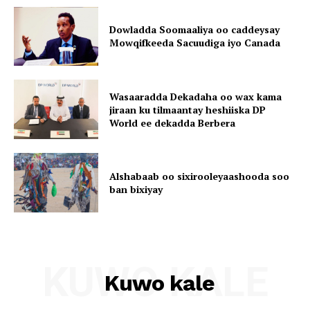
Dowladda Soomaaliya oo caddeysay
Mowqifkeeda Sacuudiga iyo Canada
Wasaaradda Dekadaha oo wax kama
jiraan ku tilmaantay heshiiska DP
World ee dekadda Berbera
Alshabaab oo sixirooleyaashooda soo
ban bixiyay
KUWO KALE
Kuwo kale