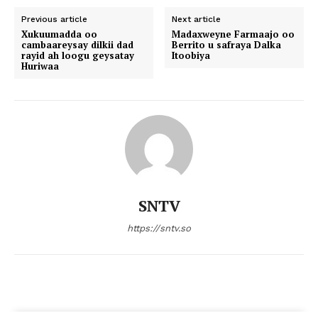
Previous article
Next article
Xukuumadda oo
Madaxweyne Farmaajo oo
cambaareysay dilkii dad
Berrito u safraya Dalka
rayid ah loogu geysatay
Itoobiya
Huriwaa
SNTV
https://sntv.so