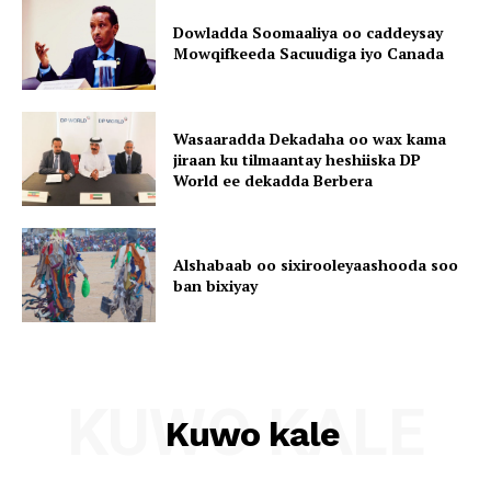
Dowladda Soomaaliya oo caddeysay
Mowqifkeeda Sacuudiga iyo Canada
Wasaaradda Dekadaha oo wax kama
jiraan ku tilmaantay heshiiska DP
World ee dekadda Berbera
Alshabaab oo sixirooleyaashooda soo
ban bixiyay
KUWO KALE
Kuwo kale