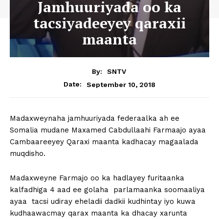
Jamhuuriyada oo ka
tacsiyadeeyey qaraxii
maanta
By:
SNTV
September 10, 2018
Date:
Madaxweynaha jamhuuriyada federaalka ah ee
Somalia mudane Maxamed Cabdullaahi Farmaajo ayaa
Cambaareeyey Qaraxi maanta kadhacay magaalada
muqdisho.
Madaxweyne Farmajo oo ka hadlayey furitaanka
kalfadhiga 4 aad ee golaha parlamaanka soomaaliya
ayaa tacsi udiray eheladii dadkii kudhintay iyo kuwa
kudhaawacmay qarax maanta ka dhacay xarunta