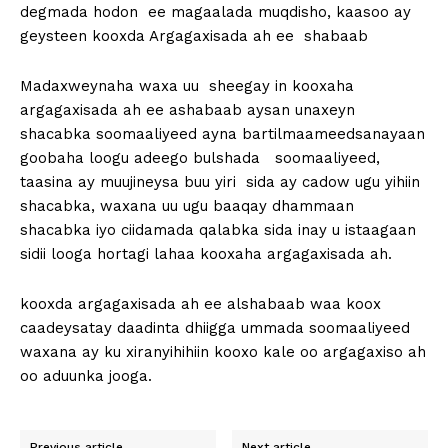
degmada hodon ee magaalada muqdisho, kaasoo ay
geysteen kooxda Argagaxisada ah ee shabaab
Madaxweynaha waxa uu sheegay in kooxaha
argagaxisada ah ee ashabaab aysan unaxeyn
shacabka soomaaliyeed ayna bartilmaameedsanayaan
goobaha loogu adeego bulshada soomaaliyeed,
taasina ay muujineysa buu yiri sida ay cadow ugu yihiin
shacabka, waxana uu ugu baaqay dhammaan
shacabka iyo ciidamada qalabka sida inay u istaagaan
sidii looga hortagi lahaa kooxaha argagaxisada ah.
kooxda argagaxisada ah ee alshabaab waa koox
caadeysatay daadinta dhiigga ummada soomaaliyeed
waxana ay ku xiranyihihiin kooxo kale oo argagaxiso ah
oo aduunka jooga.
Previous article
Next article