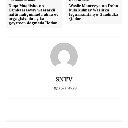
Duqa Muqdisho oo
Wasiir Maareeye oo Doha
Cambaareeyay weerarkii
kula kulmay Wasiirka
naftii halignimada ahaa ee
Isgaarsiinta iyo Gaadiidka
argagixisada ay ka
Qadar
geysteen degmada Hodan
SNTV
https://sntv.so