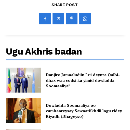
SHARE POST:
Ugu Akhris badan
Danjire Jamaaludiin “sii deynta Qalbi-
dhax waa codsi ka yimid dowladda
Soomaaliya”
Dowladda Soomaaliya oo
cambaareysay Sawaariikhdii lagu ridey
Riyadh (Dhageyso)