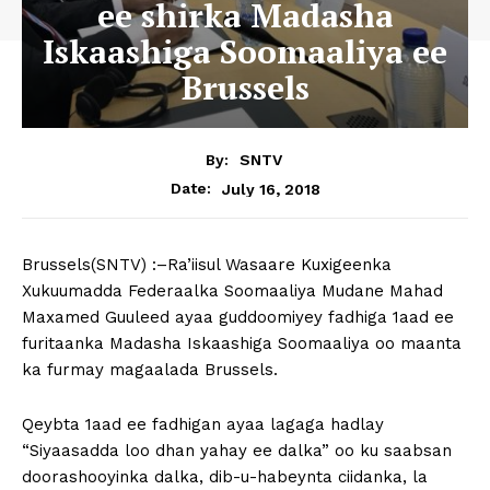
ee shirka Madasha
Iskaashiga Soomaaliya ee
Brussels
By:
SNTV
July 16, 2018
Date:
Brussels(SNTV) :–Ra’iisul Wasaare Kuxigeenka
Xukuumadda Federaalka Soomaaliya Mudane Mahad
Maxamed Guuleed ayaa guddoomiyey fadhiga 1aad ee
furitaanka Madasha Iskaashiga Soomaaliya oo maanta
ka furmay magaalada Brussels.
Qeybta 1aad ee fadhigan ayaa lagaga hadlay
“Siyaasadda loo dhan yahay ee dalka” oo ku saabsan
doorashooyinka dalka, dib-u-habeynta ciidanka, la