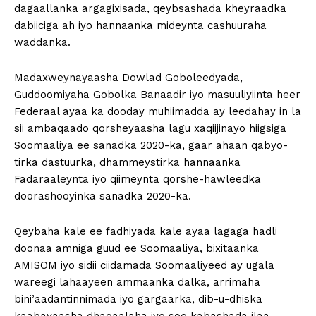
dagaallanka argagixisada, qeybsashada kheyraadka
dabiiciga ah iyo hannaanka mideynta cashuuraha
waddanka.
Madaxweynayaasha Dowlad Goboleedyada,
Guddoomiyaha Gobolka Banaadir iyo masuuliyiinta heer
Federaal ayaa ka dooday muhiimadda ay leedahay in la
sii ambaqaado qorsheyaasha lagu xaqiijinayo hiigsiga
Soomaaliya ee sanadka 2020-ka, gaar ahaan qabyo-
tirka dastuurka, dhammeystirka hannaanka
Fadaraaleynta iyo qiimeynta qorshe-hawleedka
doorashooyinka sanadka 2020-ka.
Qeybaha kale ee fadhiyada kale ayaa lagaga hadli
doonaa amniga guud ee Soomaaliya, bixitaanka
AMISOM iyo sidii ciidamada Soomaaliyeed ay ugala
wareegi lahaayeen ammaanka dalka, arrimaha
bini’aadantinnimada iyo gargaarka, dib-u-dhiska