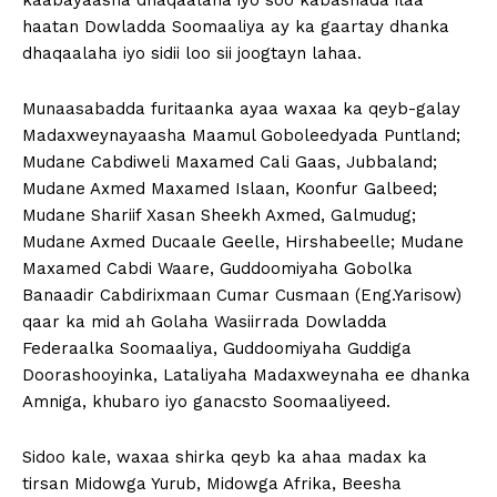
kaabayaasha dhaqaalaha iyo soo kabashada ilaa
haatan Dowladda Soomaaliya ay ka gaartay dhanka
dhaqaalaha iyo sidii loo sii joogtayn lahaa.
Munaasabadda furitaanka ayaa waxaa ka qeyb-galay
Madaxweynayaasha Maamul Goboleedyada Puntland;
Mudane Cabdiweli Maxamed Cali Gaas, Jubbaland;
Mudane Axmed Maxamed Islaan, Koonfur Galbeed;
Mudane Shariif Xasan Sheekh Axmed, Galmudug;
Mudane Axmed Ducaale Geelle, Hirshabeelle; Mudane
Maxamed Cabdi Waare, Guddoomiyaha Gobolka
Banaadir Cabdirixmaan Cumar Cusmaan (Eng.Yarisow)
qaar ka mid ah Golaha Wasiirrada Dowladda
Federaalka Soomaaliya, Guddoomiyaha Guddiga
Doorashooyinka, Lataliyaha Madaxweynaha ee dhanka
Amniga, khubaro iyo ganacsto Soomaaliyeed.
Sidoo kale, waxaa shirka qeyb ka ahaa madax ka
tirsan Midowga Yurub, Midowga Afrika, Beesha