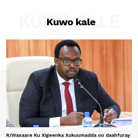
KUWO KALE
Kuwo kale
R/Wasaare Ku Xigeenka Xukuumadda oo daahfuray