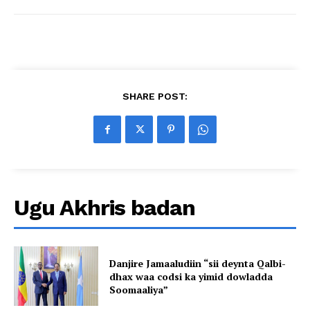
SHARE POST:
Ugu Akhris badan
Danjire Jamaaludiin “sii deynta Qalbi-
dhax waa codsi ka yimid dowladda
Soomaaliya”