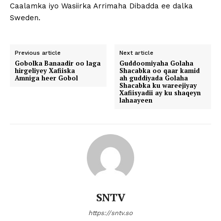
Caalamka iyo Wasiirka Arrimaha Dibadda ee dalka
Sweden.
Previous article
Next article
Gobolka Banaadir oo laga
Guddoomiyaha Golaha
hirgeliyey Xafiiska
Shacabka oo qaar kamid
Amniga heer Gobol
ah guddiyada Golaha
Shacabka ku wareejiyay
Xafiisyadii ay ku shaqeyn
lahaayeen
SNTV
https://sntv.so