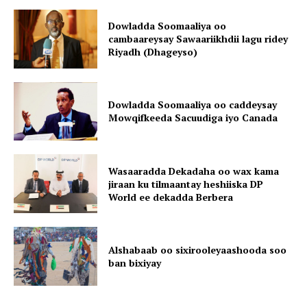
Dowladda Soomaaliya oo
cambaareysay Sawaariikhdii lagu ridey
Riyadh (Dhageyso)
Dowladda Soomaaliya oo caddeysay
Mowqifkeeda Sacuudiga iyo Canada
Wasaaradda Dekadaha oo wax kama
jiraan ku tilmaantay heshiiska DP
World ee dekadda Berbera
Alshabaab oo sixirooleyaashooda soo
ban bixiyay