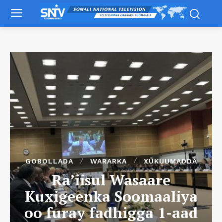
GOBOLLADA
WARARKA
XUKUUMADDA
Ra’iisul Wasaare
Kuxigeenka Soomaaliya
oo furay fadhigga 1-aad