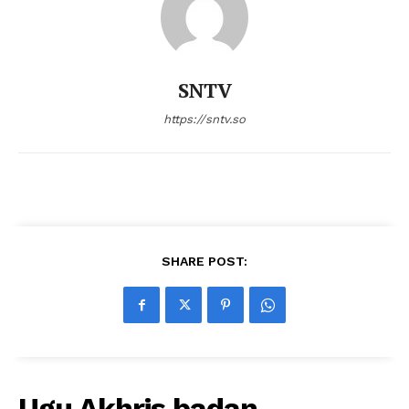
SNTV
https://sntv.so
SHARE POST:
Ugu Akhris badan