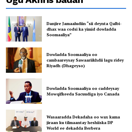
Danjire Jamaaludiin “sii deynta Qalbi-
dhax waa codsi ka yimid dowladda
Soomaaliya”
Dowladda Soomaaliya oo
cambaareysay Sawaariikhdii lagu ridey
Riyadh (Dhageyso)
Dowladda Soomaaliya oo caddeysay
Mowqifkeeda Sacuudiga iyo Canada
Wasaaradda Dekadaha oo wax kama
jiraan ku tilmaantay heshiiska DP
World ee dekadda Berbera