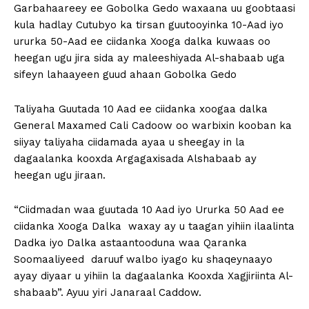
Garbahaareey ee Gobolka Gedo waxaana uu goobtaasi
kula hadlay Cutubyo ka tirsan guutooyinka 10-Aad iyo
ururka 50-Aad ee ciidanka Xooga dalka kuwaas oo
heegan ugu jira sida ay maleeshiyada Al-shabaab uga
sifeyn lahaayeen guud ahaan Gobolka Gedo
Taliyaha Guutada 10 Aad ee ciidanka xoogaa dalka
General Maxamed Cali Cadoow oo warbixin kooban ka
siiyay taliyaha ciidamada ayaa u sheegay in la
dagaalanka kooxda Argagaxisada Alshabaab ay
heegan ugu jiraan.
“Ciidmadan waa guutada 10 Aad iyo Ururka 50 Aad ee
ciidanka Xooga Dalka waxay ay u taagan yihiin ilaalinta
Dadka iyo Dalka astaantooduna waa Qaranka
Soomaaliyeed daruuf walbo iyago ku shaqeynaayo
ayay diyaar u yihiin la dagaalanka Kooxda Xagjiriinta Al-
shabaab”. Ayuu yiri Janaraal Caddow.