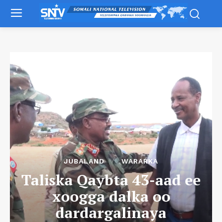
JUBALAND
WARARKA
Taliska Qaybta 43-aad ee
xoogga dalka oo
dardargalinaya