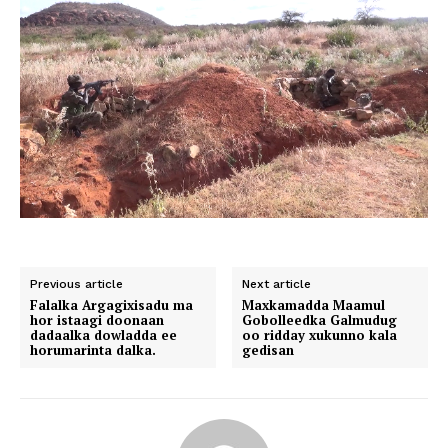
Previous article
Next article
Falalka Argagixisadu ma
Maxkamadda Maamul
hor istaagi doonaan
Gobolleedka Galmudug
dadaalka dowladda ee
oo ridday xukunno kala
horumarinta dalka.
gedisan