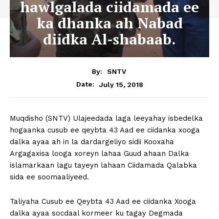
hawlgalada ciidamada ee
ka dhanka ah Nabad
diidka Al-shabaab.
By:
SNTV
July 15, 2018
Date:
Muqdisho (SNTV) Ulajeedada laga leeyahay isbedelka
hogaanka cusub ee qeybta 43 Aad ee ciidanka xooga
dalka ayaa ah in la dardargeliyo sidii Kooxaha
Argagaxisa looga xoreyn lahaa Guud ahaan Dalka
islamarkaan lagu tayeyn lahaan Ciidamada Qalabka
sida ee soomaaliyeed.
Taliyaha Cusub ee Qeybta 43 Aad ee ciidanka Xooga
dalka ayaa socdaal kormeer ku tagay Degmada