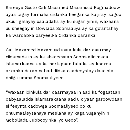
Sareeye Guuto Cali Maxamed Maxamuud Bogmadoow
ayaa tagay furmaha ciidanka heeganka ku jiray isagoo
ukuur galayay xaaladaha ay ku sugan yihiin, waxaana
uu sheegay in Dowlada Soomaaliya ay ka go’antahay
ka warqabka daryeelka Ciidanka qaranka.
Cali Maxamed Maxamuud ayaa kula dar daarmay
ciidamada in ay ka shaqeeyaan Soomaalinimada
islamarkaana ay ka hortagaan falalka ay kooxda
arxanka daran nabad diidka caadeeystay daadinta
dhiiga umma Soomaaliyeed.
“Waxaan idinkula dar daarmayaa in aad ka fogaataan
qabyaaladda islamarakaana aad u diyaar garoowdaan
si feeynta cadowga Soomaaliyeed oo ku
dhuumaaleysanaya meelaha ay kaga Suganyihiin
Gobollada Jubbooyinka iyo Gedo”.