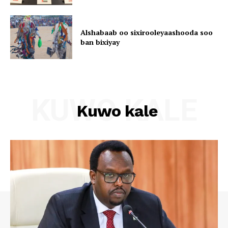
Alshabaab oo sixirooleyaashooda soo
ban bixiyay
KUWO KALE
Kuwo kale