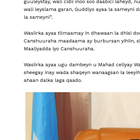
guuleystay, wali cidii inoo soo daabici laheyd, 
wali leyslama garan, Guddiyo ayaa la sameyni d
la sameyni”.
Wasiirka ayaa tilmaamay in dhawaan la dhisi 
Canshuuraha maadaama ay burbursan yihiin, si
Maaliyadda iyo Canshuuraha.
Wasiirka ayaa ugu dambeyn u Mahad celiyay Wa
sheegay inay wada shaqeyn wanaagsan la leeyih
ahaan dalka laga qaado.