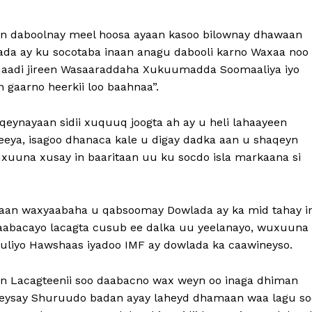
ayaan daboolnay meel hoosa ayaan kasoo bilownay dhawaan
ada ay ku socotaba inaan anagu dabooli karno Waxaa noo
y qaadi jireen Wasaaraddaha Xukuumadda Soomaaliya iyo
gaarno heerkii loo baahnaa”.
aqeynayaan sidii xuquuq joogta ah ay u heli lahaayeen
eya, isagoo dhanaca kale u digay dadka aan u shaqeyn
xuuna xusay in baaritaan uu ku socdo isla markaana si
dkaan waxyaabaha u qabsoomay Dowlada ay ka mid tahay i
aabacayo lacagta cusub ee dalka uu yeelanayo, wuxuuna
fuliyo Hawshaas iyadoo IMF ay dowlada ka caawineyso.
n Lacagteenii soo daabacno wax weyn oo inaga dhiman
oreysay Shuruudo badan ayay laheyd dhamaan waa lagu so