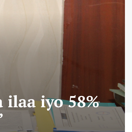
 ilaa iyo 58%
”