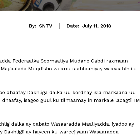
By:
SNTV
Date:
July 11, 2018
adda Federaalka Soomaaliya Mudane Cabdi raxmaan
y Magaalada Muqdisho wuxuu faahfaahiyay waxyaabihii u
a soo dhaafay Dakhliga dalka uu kordhay isla markaana uu
 dhaafay, isagoo guul ku tilmaamay in markale lacagtii I
akhlig dalka ay qabato Wasaaradda Maaliyadda, iyadoo ay
Dakhligii ay hayeen ku wareejiyaan Wasaaradda