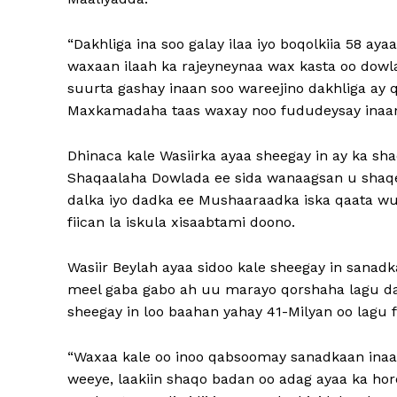
“Dakhliga ina soo galay ilaa iyo boqolkiia 58 
waxaan ilaah ka rajeyneynaa wax kasta oo dowl
suurta gashay inaan soo wareejino dakhliga a
Maxkamadaha taas waxay noo fududeysay inaan 
Dhinaca kale Wasiirka ayaa sheegay in ay ka sh
Shaqaalaha Dowlada ee sida wanaagsan u shaqe
dalka iyo dadka ee Mushaaraadka iska qaata wu
fiican la iskula xisaabtami doono.
Wasiir Beylah ayaa sidoo kale sheegay in sana
meel gaba gabo ah uu marayo qorshaha lagu d
sheegay in loo baahan yahay 41-Milyan oo lagu 
“Waxaa kale oo inoo qabsoomay sanadkaan inaa
weeye, laakiin shaqo badan oo adag ayaa ka h