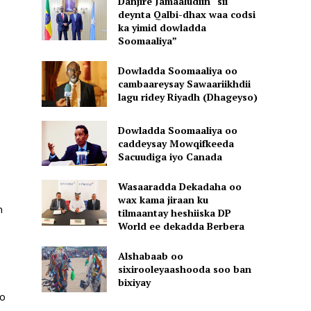
Danjire Jamaaludiin “sii
deynta Qalbi-dhax waa codsi
ka yimid dowladda
Soomaaliya”
Dowladda Soomaaliya oo
cambaareysay Sawaariikhdii
lagu ridey Riyadh (Dhageyso)
Dowladda Soomaaliya oo
caddeysay Mowqifkeeda
Sacuudiga iyo Canada
Wasaaradda Dekadaha oo
wax kama jiraan ku
n
tilmaantay heshiiska DP
World ee dekadda Berbera
Alshabaab oo
sixirooleyaashooda soo ban
bixiyay
o