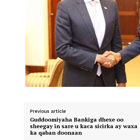
Previous article
Guddoomiyaha Bankiga dhexe oo
sheegay in sare u kaca sicirka ay waxa
ka qaban doonaan