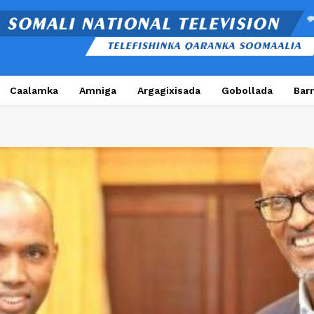
Caalamka
Amniga
Argagixisada
Gobollada
Bar