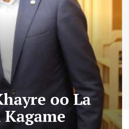
Khayre oo La
l Kagame