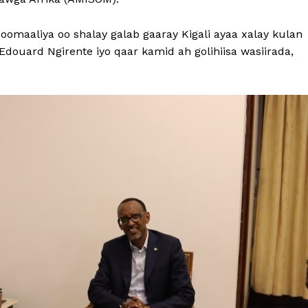
maaliya oo shalay galab gaaray Kigali ayaa xalay kulan
Edouard Ngirente iyo qaar kamid ah golihiisa wasiirada,