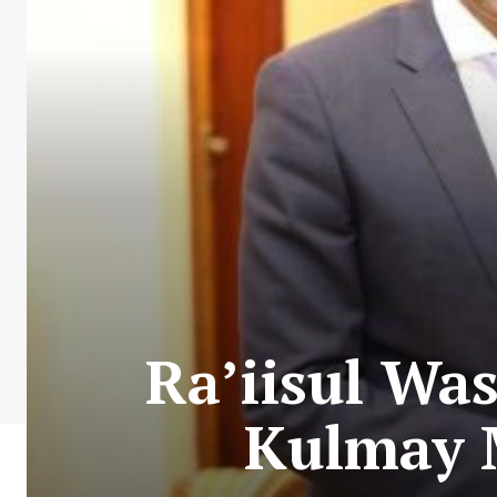
Ra’iisul Wa
Kulmay 