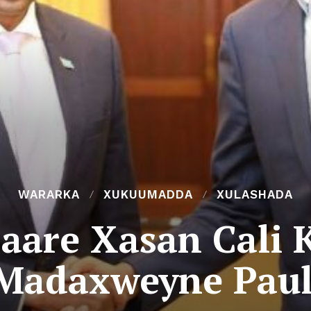
WARARKA
XUKUUMADDA
XULASHADA
saare Xasan Cali 
Madaxweyne Pau