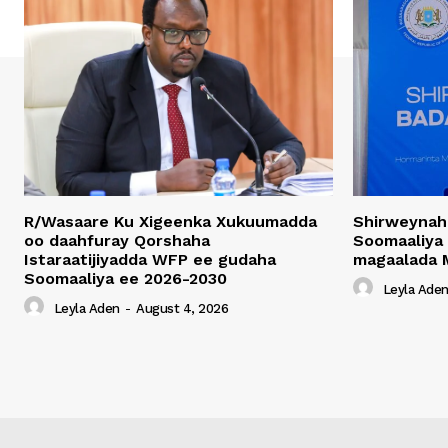
R/Wasaare Ku Xigeenka Xukuumadda
Shirweynah
oo daahfuray Qorshaha
Soomaaliya
Istaraatijiyadda WFP ee gudaha
magaalada 
Soomaaliya ee 2026-2030
Leyla Ade
Leyla Aden
-
August 4, 2026