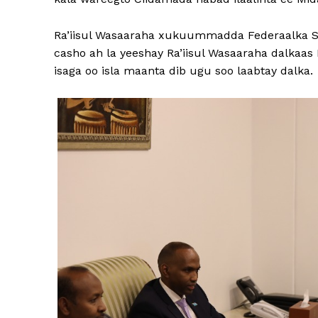
Ra’iisul Wasaaraha xukuummadda Federaalka Soo
casho ah la yeeshay Ra’iisul Wasaaraha dalkaas 
isaga oo isla maanta dib ugu soo laabtay dalka.