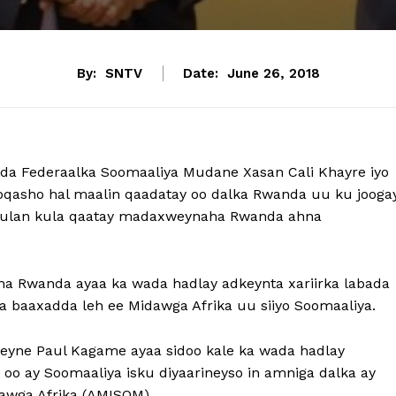
By:
SNTV
Date:
June 26, 2018
a Federaalka Soomaaliya Mudane Xasan Cali Khayre iyo
qasho hal maalin qaadatay oo dalka Rwanda uu ku joogay
 kulan kula qaatay madaxweynaha Rwanda ahna
ha Rwanda ayaa ka wada hadlay adkeynta xariirka labada
da baaxadda leh ee Midawga Afrika uu siiyo Soomaaliya.
weyne Paul Kagame ayaa sidoo kale ka wada hadlay
 oo ay Soomaaliya isku diyaarineyso in amniga dalka ay
dawga Afrika (AMISOM).