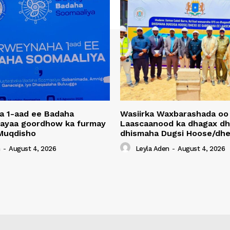
a 1-aad ee Badaha
Wasiirka Waxbarashada oo
 ayaa goordhow ka furmay
Laascaanood ka dhagax dh
Muqdisho
dhismaha Dugsi Hoose/dhe
n
-
August 4, 2026
Leyla Aden
-
August 4, 2026