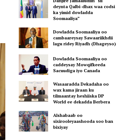
Danjire Jamaaludiin “sii
deynta Qalbi-dhax waa codsi
ka yimid dowladda
Soomaaliya”
Dowladda Soomaaliya oo
cambaareysay Sawaariikhdii
lagu ridey Riyadh (Dhageyso)
Dowladda Soomaaliya oo
caddeysay Mowqifkeeda
Sacuudiga iyo Canada
Wasaaradda Dekadaha oo
wax kama jiraan ku
tilmaantay heshiiska DP
World ee dekadda Berbera
Alshabaab oo
sixirooleyaashooda soo ban
bixiyay