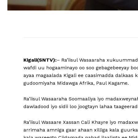
Kigali(SNTV):
– Ra’iisul Wasaaraha xukuummadd
wafdi uu hogaaminayo oo soo gebagebeeyay boo
ayaa magaalada Kigali ee caasimadda dalkaas
gudoomiyaha Midawga Afrika, Paul Kagame.
Ra’iisul Wasaaraha Soomaaliya iyo madaxweyna
dawladood iyo sidii loo joogtayn lahaa taageera
Ra’iisul Wasaare Xassan Cali Khayre iyo madax
arrimaha amniga gaar ahaan xilliga kala guurka
kala wareegto Ciidamada nabad ilaalinta ee Mi