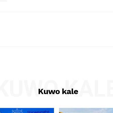
KUWO KAL
Kuwo kale