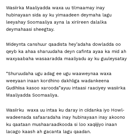
Wasiirka Maaliyadda waxa uu tilmaamay inay
hubinayaan sida ay ku yimaadeen deymaha lagu
leeyahay Soomaaliya ayna la xiriireen dalalka
deymahaasi sheegtay.
Mideynta canshuur qaadista hey’adaha dowladda oo
qeyb ka ahaa sharuudaha deyn cafinta ayaa ka mid ah
waxyaabaha wasaaradda maaliyadu ay ku guuleysatay
“Shuruudaha ugu adag ee ugu waaweynaa waxa
weeyaan inaan kordhino dakhliga wadankeena
Gudihiisa kasoo xarooda”ayuu intaasi raaciyey wasiirka
Maaliyadda Soomaaliya.
Wasiirku waxa uu intaa ku daray in ciidanka iyo Howl-
wadeenada safaaradaha inay hubinayaan inay akoono
ku qaataan mushaaraadkooda si loo xaqiijiyo inaan
lacago kaash ah gacanta lagu qaadan.