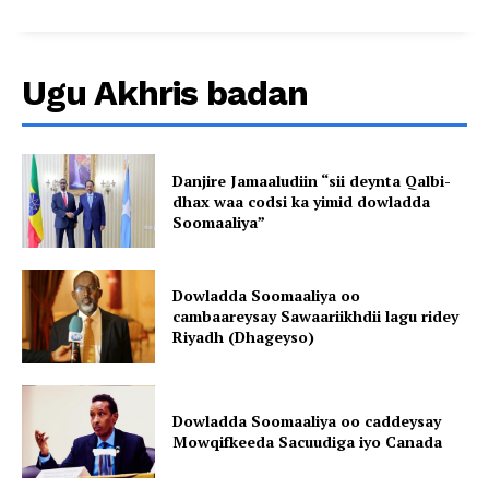
Ugu Akhris badan
Danjire Jamaaludiin “sii deynta Qalbi-
dhax waa codsi ka yimid dowladda
Soomaaliya”
Dowladda Soomaaliya oo
cambaareysay Sawaariikhdii lagu ridey
Riyadh (Dhageyso)
Dowladda Soomaaliya oo caddeysay
Mowqifkeeda Sacuudiga iyo Canada