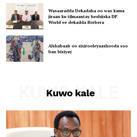
Wasaaradda Dekadaha oo wax kama
jiraan ku tilmaantay heshiiska DP
World ee dekadda Berbera
Alshabaab oo sixirooleyaashooda soo
ban bixiyay
KUWO KALE
Kuwo kale