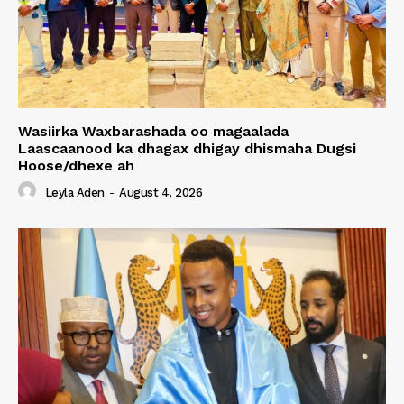
Wasiirka Waxbarashada oo magaalada
Laascaanood ka dhagax dhigay dhismaha Dugsi
Hoose/dhexe ah
Leyla Aden
-
August 4, 2026