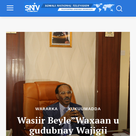
WARARKA
XUKUUMADDA
Wasiir Beyle”Waxaan u
gudubnay Wajigii