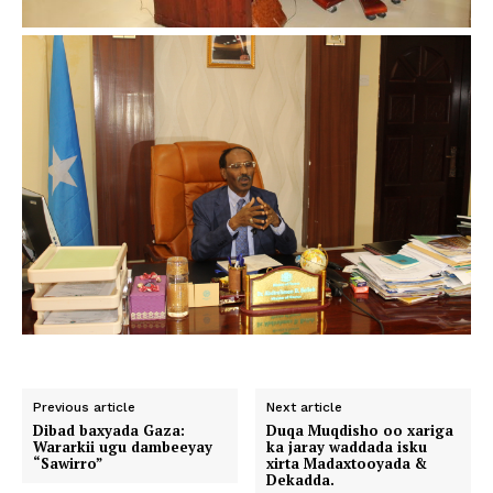
Previous article
Next article
Dibad baxyada Gaza:
Duqa Muqdisho oo xariga
Wararkii ugu dambeeyay
ka jaray waddada isku
“Sawirro”
xirta Madaxtooyada &
Dekadda.