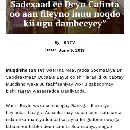
Sadexaad ee Deyn Cafinta
oo aan fileyno inuu noqdo
kii ugu dambeeyey”
By:
SNTV
June 9, 2018
Date:
Muqdisho (SNTV)
Wasiirka Maaliyadda Soomaaliya Dr
Cabdiraxmaan Ducaale Bayle oo shir jaraa’id ku qabtay
Muqdisho waxa uu faahfaahiyay wixii u qabsoomay
bishii tagtay wasaaradda Maaliyadda.
Wasiir Beyle waxa uu sheegay Bankiga dhexe iyo
hay’adda lacagta Aduunka inay ku qanceen hufnaanta
nidaamka maaliyadda dalka, ayna ka gudbeen wajiga
labaad ee habka deen cafinta Soomaaliya, isagoo