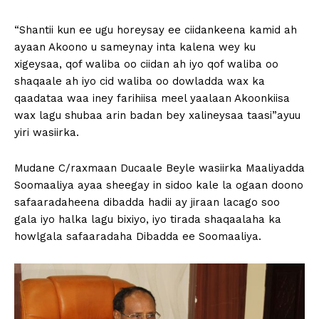
“Shantii kun ee ugu horeysay ee ciidankeena kamid ah
ayaan Akoono u sameynay inta kalena wey ku
xigeysaa, qof waliba oo ciidan ah iyo qof waliba oo
shaqaale ah iyo cid waliba oo dowladda wax ka
qaadataa waa iney farihiisa meel yaalaan Akoonkiisa
wax lagu shubaa arin badan bey xalineysaa taasi”ayuu
yiri wasiirka.
Mudane C/raxmaan Ducaale Beyle wasiirka Maaliyadda
Soomaaliya ayaa sheegay in sidoo kale la ogaan doono
safaaradaheena dibadda hadii ay jiraan lacago soo
gala iyo halka lagu bixiyo, iyo tirada shaqaalaha ka
howlgala safaaradaha Dibadda ee Soomaaliya.