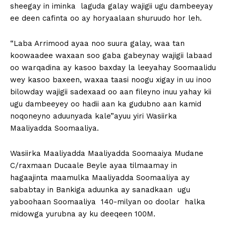
sheegay in iminka laguda galay wajigii ugu dambeeyay
ee deen cafinta oo ay horyaalaan shuruudo hor leh.
“Laba Arrimood ayaa noo suura galay, waa tan
koowaadee waxaan soo gaba gabeynay wajigii labaad
oo warqadina ay kasoo baxday la leeyahay Soomaalidu
wey kasoo baxeen, waxaa taasi noogu xigay in uu inoo
bilowday wajigii sadexaad oo aan fileyno inuu yahay kii
ugu dambeeyey oo hadii aan ka gudubno aan kamid
noqoneyno aduunyada kale”ayuu yiri Wasiirka
Maaliyadda Soomaaliya.
Wasiirka Maaliyadda Maaliyadda Soomaaiya Mudane
C/raxmaan Ducaale Beyle ayaa tilmaamay in
hagaajinta maamulka Maaliyadda Soomaaliya ay
sababtay in Bankiga aduunka ay sanadkaan ugu
yaboohaan Soomaaliya 140-milyan oo doolar halka
midowga yurubna ay ku deeqeen 100M.