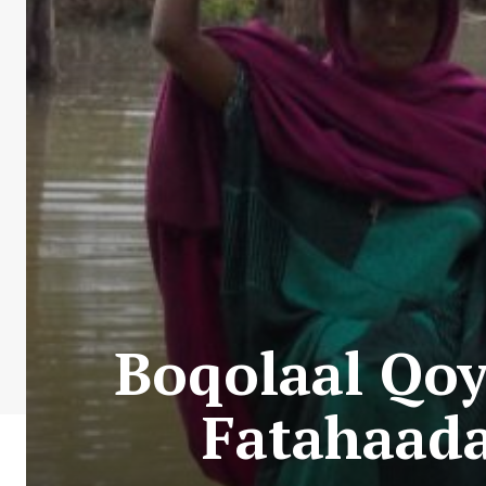
Boqolaal Qoy
Fatahaada