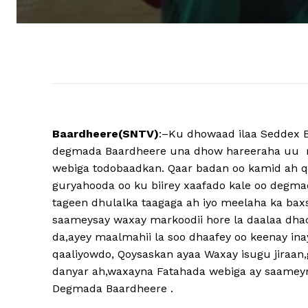
Baardheere(SNTV)
:–Ku dhowaad ilaa Seddex Bo
degmada Baardheere una dhow hareeraha uu m
webiga todobaadkan. Qaar badan oo kamid ah q
guryahooda oo ku biirey xaafado kale oo degm
tageen dhulalka taagaga ah iyo meelaha ka ba
saameysay waxay markoodii hore la daalaa dhac
da,ayey maalmahii la soo dhaafey oo keenay in
qaaliyowdo, Qoysaskan ayaa Waxay isugu jiraan,g
danyar ah,waxayna Fatahada webiga ay saameyn
Degmada Baardheere .