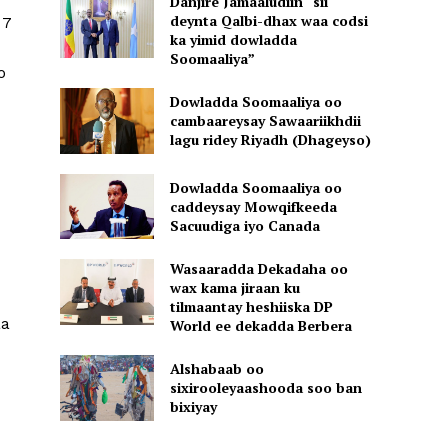
Danjire Jamaaludiin “sii
deynta Qalbi-dhax waa codsi
 7
ka yimid dowladda
Soomaaliya”
o
Dowladda Soomaaliya oo
cambaareysay Sawaariikhdii
lagu ridey Riyadh (Dhageyso)
Dowladda Soomaaliya oo
caddeysay Mowqifkeeda
Sacuudiga iyo Canada
Wasaaradda Dekadaha oo
wax kama jiraan ku
tilmaantay heshiiska DP
aa
World ee dekadda Berbera
Alshabaab oo
sixirooleyaashooda soo ban
bixiyay