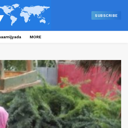
SUBSCRIBE
naamijyada
MORE