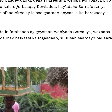
gu baaqey dadka degan hareeraha webiga iyo Togaga biyo
a kale ugu baaqay Dowladda, hay’adaha Samafalka iyo
ini’aadinimo ay la soo gaaraan qoysaska ka barakacay
ada in fatahaado ay geystaan Wabiyada Somaliya, waxaana
a inay halkaasi ka fogaadaan, si uusan saamayn ballaar