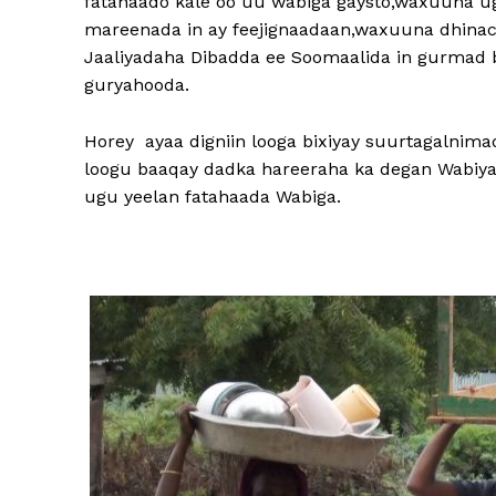
fatahaado kale oo uu wabiga gaysto,waxuuna u
mareenada in ay feejignaadaan,waxuuna dhinac
Jaaliyadaha Dibadda ee Soomaalida in gurmad b
guryahooda.
Horey ayaa digniin looga bixiyay suurtagalnim
loogu baaqay dadka hareeraha ka degan Wabiyad
ugu yeelan fatahaada Wabiga.