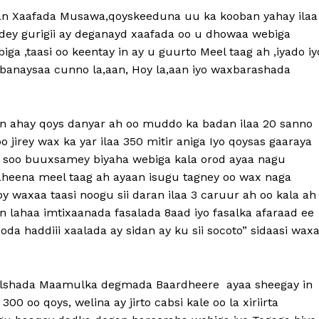
an Xaafada Musawa,qoyskeeduna uu ka kooban yahay ilaa
dey gurigii ay deganayd xaafada oo u dhowaa webiga
ga ,taasi oo keentay in ay u guurto Meel taag ah ,iyado iy
abanaysaa cunno la,aan, Hoy la,aan iyo waxbarashada
 ahay qoys danyar ah oo muddo ka badan ilaa 20 sanno
irey wax ka yar ilaa 350 mitir aniga Iyo qoysas gaaraya
a soo buuxsamey biyaha webiga kala orod ayaa nagu
aheena meel taag ah ayaan isugu tagney oo wax naga
oy waxaa taasi noogu sii daran ilaa 3 caruur ah oo kala ah
an lahaa imtixaanada fasalada 8aad iyo fasalka afaraad ee
a haddiii xaalada ay sidan ay ku sii socoto” sidaasi wax
ulshada Maamulka degmada Baardheere ayaa sheegay in
0 oo qoys, welina ay jirto cabsi kale oo la xiriirta