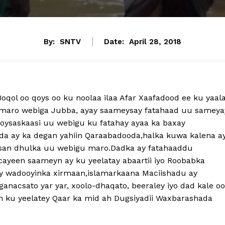
By:
SNTV
Date:
April 28, 2018
qol oo qoys oo ku noolaa ilaa Afar Xaafadood ee ku yaal
aro webiga Jubba, ayay saameysay fatahaad uu sameya
oysaskaasi uu webigu ku fatahay ayaa ka baxay
ada ay ka degan yahiin Qaraabadooda,halka kuwa kalena a
xsan dhulka uu webigu maro.Dadka ay fatahaaddu
ayeen saameyn ay ku yeelatay abaartii iyo Roobabka
ay wadooyinka xirmaan,islamarkaana Maciishadu ay
anacsato yar yar, xoolo-dhaqato, beeraley iyo dad kale oo
 ku yeelatey Qaar ka mid ah Dugsiyadii Waxbarashada