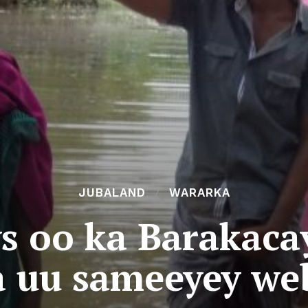
JUBALAND
WARARKA
s oo ka Barakac
 uu sameeyey we