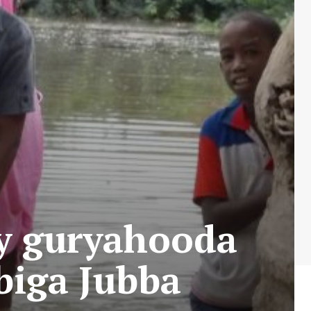
ay guryahooda
biga Jubba