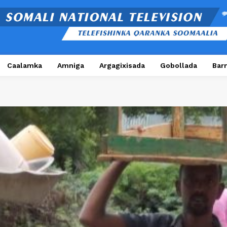
Caalamka
Amniga
Argagixisada
Gobollada
Bar