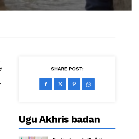
a
y
SHARE POST:
y
Ugu Akhris badan