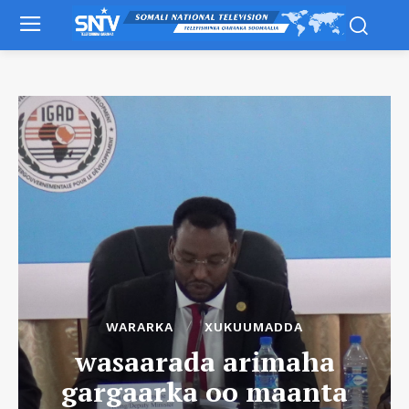
WARARKA
XUKUUMADDA
wasaarada arimaha
gargaarka oo maanta