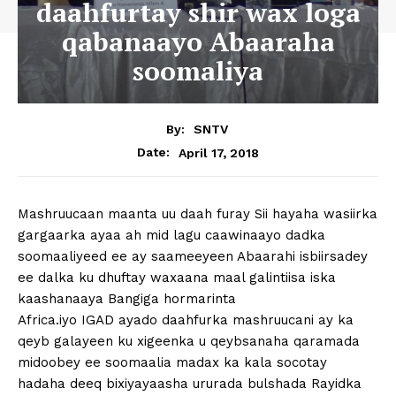
daahfurtay shir wax loga
qabanaayo Abaaraha
soomaliya
By:
SNTV
April 17, 2018
Date:
Mashruucaan maanta uu daah furay Sii hayaha wasiirka
gargaarka ayaa ah mid lagu caawinaayo dadka
soomaaliyeed ee ay saameeyeen Abaarahi isbiirsadey
ee dalka ku dhuftay waxaana maal galintiisa iska
kaashanaaya Bangiga hormarinta
Africa.iyo IGAD ayado daahfurka mashruucani ay ka
qeyb galayeen ku xigeenka u qeybsanaha qaramada
midoobey ee soomaalia madax ka kala socotay
hadaha deeq bixiyayaasha ururada bulshada Rayidka