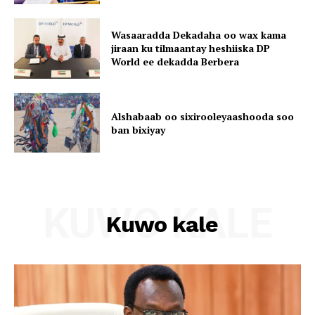
Wasaaradda Dekadaha oo wax kama
jiraan ku tilmaantay heshiiska DP
World ee dekadda Berbera
Alshabaab oo sixirooleyaashooda soo
ban bixiyay
KUWO KALE
Kuwo kale