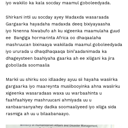
iyo wakiilo ka kala socday maamul goboleedyada.
Shirkani intii uu socday ayey Madaxda wasaraada
Gargaarka hayadaha madaxda deeq bixiyayaasha
iyo Nnenna Nwabufo ah ku xigeenka maamulaha guud
ee Bangiga hormarinta Africa oo dhaqaalaha
mashruucan bixinaaya wakiilada maamul goboleedyada
iyo ururada u dhaqdhaqaaqa bini’aadanimada ka
dhageysteen baahiyaha gaarka ah ee xiligani ka jira
gobollada soomaalia
Markii uu shirku soo idlaadey ayuu sii hayaha wasiirka
gargaarka iyo maareynta musiibooyinka ahna wasiirku
xigeenka wasaradaas waxa uu warbaahinta u
faahfaahiyey mashruucani ahmiyada uu u
xanbaarsanyahey dadka soomaaliyeed iyo xiliga sida
rasmiga ah uu u bilaabanaayo.