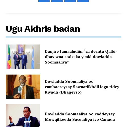
Ugu Akhris badan
Danjire Jamaaludiin “sii deynta Qalbi-
dhax waa codsi ka yimid dowladda
Soomaaliya”
Dowladda Soomaaliya oo
cambaareysay Sawaariikhdii lagu ridey
Riyadh (Dhageyso)
Dowladda Soomaaliya oo caddeysay
Mowqifkeeda Sacuudiga iyo Canada