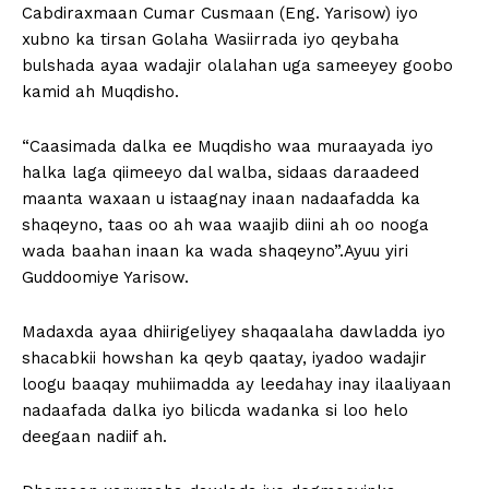
Cabdiraxmaan Cumar Cusmaan (Eng. Yarisow) iyo
xubno ka tirsan Golaha Wasiirrada iyo qeybaha
bulshada ayaa wadajir olalahan uga sameeyey goobo
kamid ah Muqdisho.
“Caasimada dalka ee Muqdisho waa muraayada iyo
halka laga qiimeeyo dal walba, sidaas daraadeed
maanta waxaan u istaagnay inaan nadaafadda ka
shaqeyno, taas oo ah waa waajib diini ah oo nooga
wada baahan inaan ka wada shaqeyno”.Ayuu yiri
Guddoomiye Yarisow.
Madaxda ayaa dhiirigeliyey shaqaalaha dawladda iyo
shacabkii howshan ka qeyb qaatay, iyadoo wadajir
loogu baaqay muhiimadda ay leedahay inay ilaaliyaan
nadaafada dalka iyo bilicda wadanka si loo helo
deegaan nadiif ah.