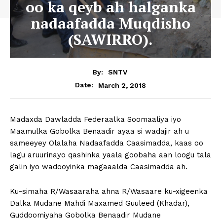
oo ka qeyb ah halganka
nadaafadda Muqdisho
(SAWIRRO).
By:
SNTV
March 2, 2018
Date:
Madaxda Dawladda Federaalka Soomaaliya iyo
Maamulka Gobolka Benaadir ayaa si wadajir ah u
sameeyey Olalaha Nadaafadda Caasimadda, kaas oo
lagu aruurinayo qashinka yaala goobaha aan loogu tala
galin iyo wadooyinka magaaalda Caasimadda ah.
Ku-simaha R/Wasaaraha ahna R/Wasaare ku-xigeenka
Dalka Mudane Mahdi Maxamed Guuleed (Khadar),
Guddoomiyaha Gobolka Benaadir Mudane