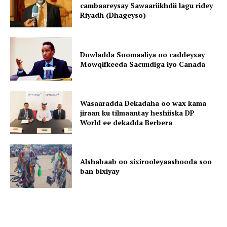
cambaareysay Sawaariikhdii lagu ridey
Riyadh (Dhageyso)
Dowladda Soomaaliya oo caddeysay
Mowqifkeeda Sacuudiga iyo Canada
Wasaaradda Dekadaha oo wax kama
jiraan ku tilmaantay heshiiska DP
World ee dekadda Berbera
Alshabaab oo sixirooleyaashooda soo
ban bixiyay