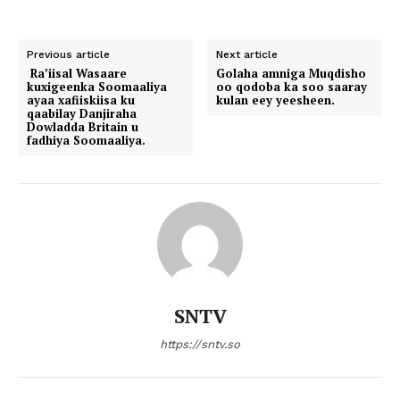
Previous article
Next article
Ra’iisal Wasaare
Golaha amniga Muqdisho
kuxigeenka Soomaaliya
oo qodoba ka soo saaray
ayaa xafiiskiisa ku
kulan eey yeesheen.
qaabilay Danjiraha
Dowladda Britain u
fadhiya Soomaaliya.
SNTV
https://sntv.so