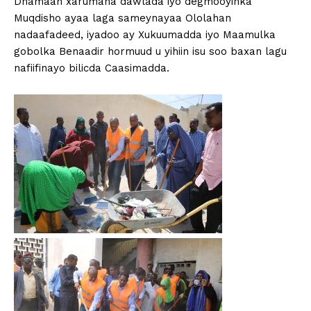
Dhamaan xarumaha dawlada iyo degmooyinka
Muqdisho ayaa laga sameynayaa Ololahan
nadaafadeed, iyadoo ay Xukuumadda iyo Maamulka
gobolka Benaadir hormuud u yihiin isu soo baxan lagu
nafiifinayo bilicda Caasimadda.