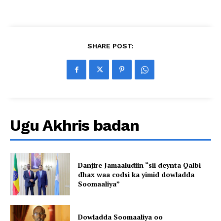
SHARE POST:
Ugu Akhris badan
Danjire Jamaaludiin “sii deynta Qalbi-
dhax waa codsi ka yimid dowladda
Soomaaliya”
Dowladda Soomaaliya oo