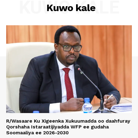
KUWO KALE
Kuwo kale
R/Wasaare Ku Xigeenka Xukuumadda oo daahfuray
Qorshaha Istaraatijiyadda WFP ee gudaha
Soomaaliya ee 2026-2030