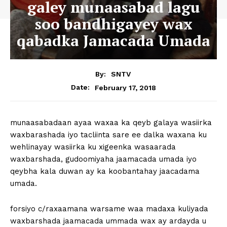
galey munaasabad lagu
soo bandhigayey wax
qabadka Jamacada Umada
By:
SNTV
February 17, 2018
Date:
munaasabadaan ayaa waxaa ka qeyb galaya wasiirka
waxbarashada iyo tacliinta sare ee dalka waxana ku
wehlinayay wasiirka ku xigeenka wasaarada
waxbarshada, gudoomiyaha jaamacada umada iyo
qeybha kala duwan ay ka koobantahay jaacadama
umada.
forsiyo c/raxaamana warsame waa madaxa kuliyada
waxbarshada jaamacada ummada wax ay ardayda u