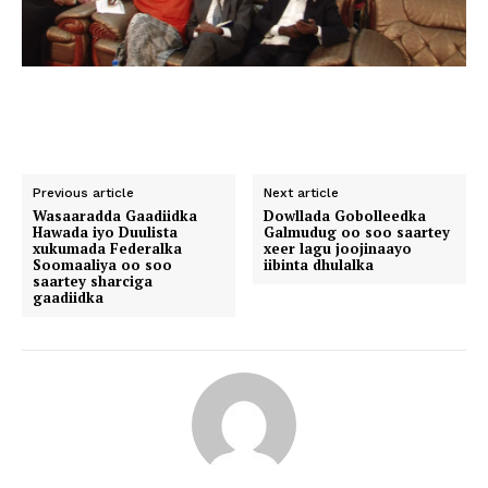
Previous article
Next article
Wasaaradda Gaadiidka
Dowllada Gobolleedka
Hawada iyo Duulista
Galmudug oo soo saartey
xukumada Federalka
xeer lagu joojinaayo
Soomaaliya oo soo
iibinta dhulalka
saartey sharciga
gaadiidka