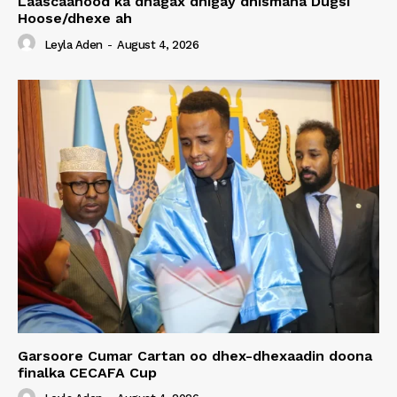
Laascaanood ka dhagax dhigay dhismaha Dugsi
Hoose/dhexe ah
Leyla Aden
-
August 4, 2026
Garsoore Cumar Cartan oo dhex-dhexaadin doona
finalka CECAFA Cup