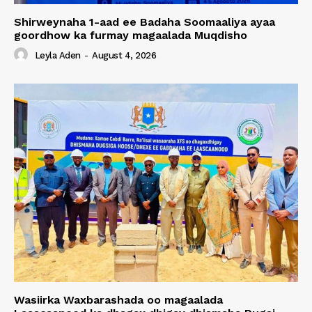
Shirweynaha 1-aad ee Badaha Soomaaliya ayaa
goordhow ka furmay magaalada Muqdisho
Leyla Aden
-
August 4, 2026
Wasiirka Waxbarashada oo magaalada