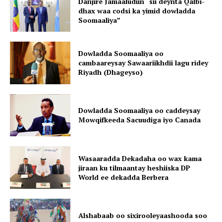
Danjire Jamaaludiin “sii deynta Qalbi-
dhax waa codsi ka yimid dowladda
Soomaaliya”
Dowladda Soomaaliya oo
cambaareysay Sawaariikhdii lagu ridey
Riyadh (Dhageyso)
Dowladda Soomaaliya oo caddeysay
Mowqifkeeda Sacuudiga iyo Canada
Wasaaradda Dekadaha oo wax kama
jiraan ku tilmaantay heshiiska DP
World ee dekadda Berbera
Alshabaab oo sixirooleyaashooda soo