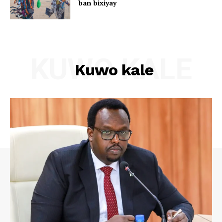
ban bixiyay
KUWO KALE
Kuwo kale