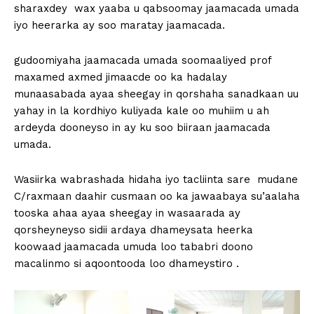
sharaxdey wax yaaba u qabsoomay jaamacada umada
iyo heerarka ay soo maratay jaamacada.
gudoomiyaha jaamacada umada soomaaliyed prof
maxamed axmed jimaacde oo ka hadalay
munaasabada ayaa sheegay in qorshaha sanadkaan uu
yahay in la kordhiyo kuliyada kale oo muhiim u ah
ardeyda dooneyso in ay ku soo biiraan jaamacada
umada.
Wasiirka wabrashada hidaha iyo tacliinta sare mudane
C/raxmaan daahir cusmaan oo ka jawaabaya su’aalaha
tooska ahaa ayaa sheegay in wasaarada ay
qorsheyneyso sidii ardaya dhameysata heerka
koowaad jaamacada umuda loo tababri doono
macalinmo si aqoontooda loo dhameystiro .