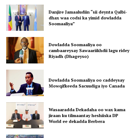
Danjire Jamaaludiin “sii deynta Qalbi-
dhax waa codsi ka yimid dowladda
Soomaaliya”
Dowladda Soomaaliya oo
cambaareysay Sawaariikhdii lagu ridey
Riyadh (Dhageyso)
Dowladda Soomaaliya oo caddeysay
Mowqifkeeda Sacuudiga iyo Canada
Wasaaradda Dekadaha oo wax kama
jiraan ku tilmaantay heshiiska DP
World ee dekadda Berbera