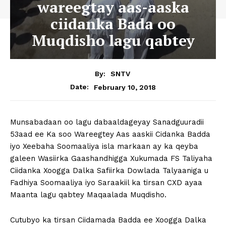
wareegtay aas-aaska
ciidanka Bada oo
Muqdisho lagu qabtey
By:
SNTV
February 10, 2018
Date:
Munsabadaan oo lagu dabaaldageyay Sanadguuradii
53aad ee Ka soo Wareegtey Aas aaskii Cidanka Badda
iyo Xeebaha Soomaaliya isla markaan ay ka qeyba
galeen Wasiirka Gaashandhigga Xukumada FS Taliyaha
Ciidanka Xoogga Dalka Safiirka Dowlada Talyaaniga u
Fadhiya Soomaaliya iyo Saraakiil ka tirsan CXD ayaa
Maanta lagu qabtey Maqaalada Muqdisho.
Cutubyo ka tirsan Ciidamada Badda ee Xoogga Dalka