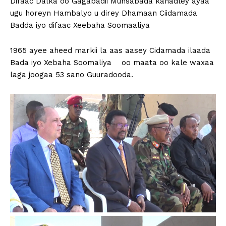
Difaac Dalka oo Gagabadii Munsabada kahadley ayaa
ugu horeyn Hambalyo u direy Dhamaan Ciidamada
Badda iyo difaac Xeebaha Soomaaliya
1965 ayee aheed markii la aas aasey Cidamada ilaada
Bada iyo Xebaha Soomaliya oo maata oo kale waxaa
laga joogaa 53 sano Guuradooda.