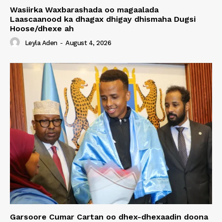
Wasiirka Waxbarashada oo magaalada
Laascaanood ka dhagax dhigay dhismaha Dugsi
Hoose/dhexe ah
Leyla Aden
-
August 4, 2026
Garsoore Cumar Cartan oo dhex-dhexaadin doona