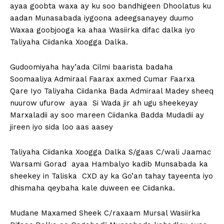
ayaa goobta waxa ay ku soo bandhigeen Dhoolatus ku
aadan Munasabada iygoona adeegsanayey duumo
Waxaa goobjooga ka ahaa Wasiirka difac dalka iyo
Taliyaha Ciidanka Xoogga Dalka.
Gudoomiyaha hay’ada Cilmi baarista badaha
Soomaaliya Admiraal Faarax axmed Cumar Faarxa
Qare Iyo Taliyaha Ciidanka Bada Admiraal Madey sheeq
nuurow ufurow ayaa Si Wada jir ah ugu sheekeyay
Marxaladii ay soo mareen Ciidanka Badda Mudadii ay
jireen iyo sida loo aas aasey
Taliyaha Ciidanka Xoogga Dalka S/gaas C/wali Jaamac
Warsami Gorad ayaa Hambalyo kadib Munsabada ka
sheekey in Taliska CXD ay ka Go’an tahay tayeenta iyo
dhismaha qeybaha kale duween ee Ciidanka.
Mudane Maxamed Sheek C/raxaam Mursal Wasiirka