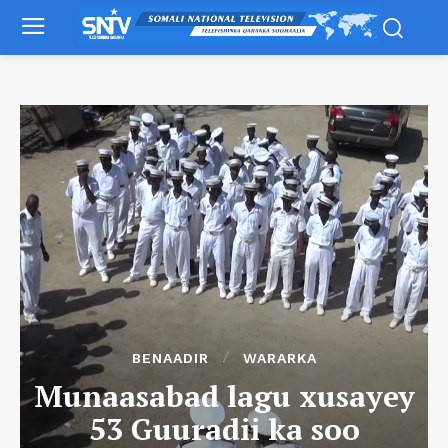
BENAADIR
WARARKA
Munaasabad lagu xusayey
53 Guuradii ka soo