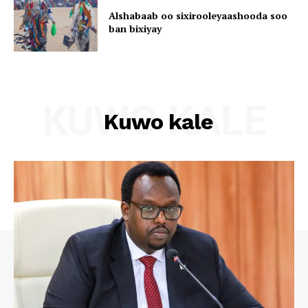
Alshabaab oo sixirooleyaashooda soo
ban bixiyay
KUWO KALE
Kuwo kale