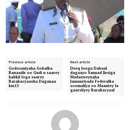
Previous article
Next article
Godoomiyaha Gobalka
Deeq loogu Dabaal
Banaadir oo Gudi u saarey
dagaayo Sannad Jirsiga
habkii loga saarey
Madaxweynaha
Barakacyaasha Daganaa
Jamuuriyada Federalka
km13
soomaliya oo Maantey la
gaarsiiyey Barakacyaal