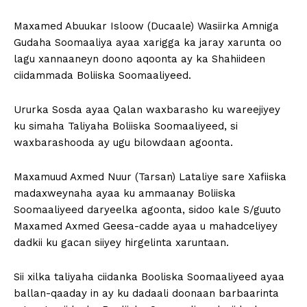
Maxamed Abuukar Isloow (Ducaale) Wasiirka Amniga
Gudaha Soomaaliya ayaa xarigga ka jaray xarunta oo
lagu xannaaneyn doono aqoonta ay ka Shahiideen
ciidammada Boliiska Soomaaliyeed.
Ururka Sosda ayaa Qalan waxbarasho ku wareejiyey
ku simaha Taliyaha Boliiska Soomaaliyeed, si
waxbarashooda ay ugu bilowdaan agoonta.
Maxamuud Axmed Nuur (Tarsan) Lataliye sare Xafiiska
madaxweynaha ayaa ku ammaanay Boliiska
Soomaaliyeed daryeelka agoonta, sidoo kale S/guuto
Maxamed Axmed Geesa-cadde ayaa u mahadceliyey
dadkii ku gacan siiyey hirgelinta xaruntaan.
Sii xilka taliyaha ciidanka Booliska Soomaaliyeed ayaa
ballan-qaaday in ay ku dadaali doonaan barbaarinta