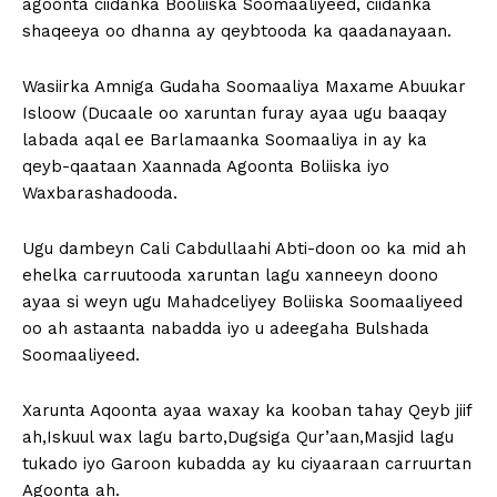
agoonta ciidanka Booliiska Soomaaliyeed, ciidanka
shaqeeya oo dhanna ay qeybtooda ka qaadanayaan.
Wasiirka Amniga Gudaha Soomaaliya Maxame Abuukar
Isloow (Ducaale oo xaruntan furay ayaa ugu baaqay
labada aqal ee Barlamaanka Soomaaliya in ay ka
qeyb-qaataan Xaannada Agoonta Boliiska iyo
Waxbarashadooda.
Ugu dambeyn Cali Cabdullaahi Abti-doon oo ka mid ah
ehelka carruutooda xaruntan lagu xanneeyn doono
ayaa si weyn ugu Mahadceliyey Boliiska Soomaaliyeed
oo ah astaanta nabadda iyo u adeegaha Bulshada
Soomaaliyeed.
Xarunta Aqoonta ayaa waxay ka kooban tahay Qeyb jiif
ah,Iskuul wax lagu barto,Dugsiga Qur’aan,Masjid lagu
tukado iyo Garoon kubadda ay ku ciyaaraan carruurtan
Agoonta ah.