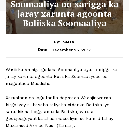
Soomaaliya oo xarigga ka
jaray xarunta agoonta
Boliiska Soomaaliya
By:
SNTV
December 25, 2017
Date:
Wasiirka Amniga gudaha Soomaaliya ayaa xarigga ka
jaray xarunta agoonta Boliiska Soomaaliyeed ee
magaalada Muqdisho.
Xaruntaan oo lagu taalla degmada Wadajir waxaa
hirgaliyey sii hayaha taliyaha ciidanka Boliiska iyo
saraakiisha hoggaannada Boliiska, waxaa
goobjoogeyaal ka ahaa masuuliyiin uu ka mid tahay
Maxamuud Axmed Nuur (Tarsan).