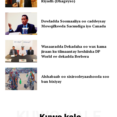
Riyadh (Dhageyso)
Dowladda Soomaaliya oo caddeysay
Mowqifkeeda Sacuudiga iyo Canada
Wasaaradda Dekadaha oo wax kama
jiraan ku tilmaantay heshiiska DP
World ee dekadda Berbera
Alshabaab oo sixirooleyaashooda soo
ban bixiyay
KUWO KALE
Kuwo kale