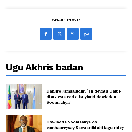
SHARE POST:
Ugu Akhris badan
Danjire Jamaaludiin “sii deynta Qalbi-
dhax waa codsi ka yimid dowladda
Soomaaliya”
Dowladda Soomaaliya oo
cambaareysay Sawaariikhdii lagu ridey