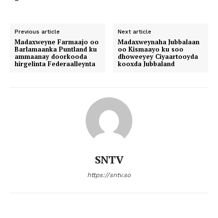
Previous article
Next article
Madaxweyne Farmaajo oo
Madaxweynaha Jubbalaan
Barlamaanka Puntland ku
oo Kismaayo ku soo
ammaanay doorkooda
dhoweeyey Ciyaartooyda
hirgelinta Federaalleynta
kooxda Jubbaland
SNTV
https://sntv.so