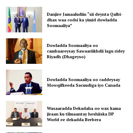
Danjire Jamaaludiin “sii deynta Qalbi-
dhax waa codsi ka yimid dowladda
Soomaaliya”
Dowladda Soomaaliya oo
cambaareysay Sawaariikhdii lagu ridey
Riyadh (Dhageyso)
Dowladda Soomaaliya oo caddeysay
Mowqifkeeda Sacuudiga iyo Canada
Wasaaradda Dekadaha oo wax kama
jiraan ku tilmaantay heshiiska DP
World ee dekadda Berbera