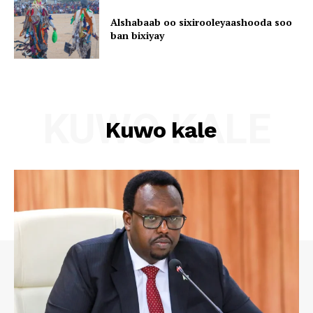
Alshabaab oo sixirooleyaashooda soo
ban bixiyay
KUWO KALE
Kuwo kale