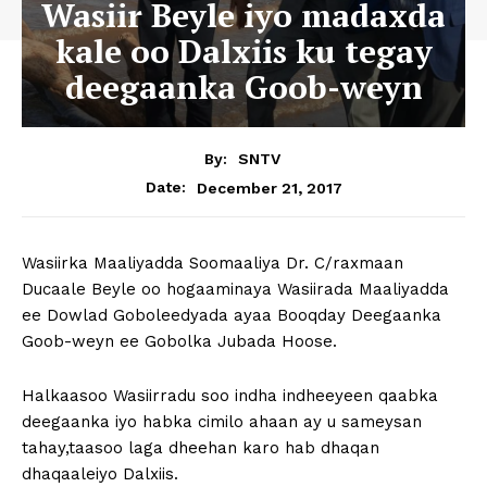
Wasiir Beyle iyo madaxda
kale oo Dalxiis ku tegay
deegaanka Goob-weyn
By:
SNTV
December 21, 2017
Date:
Wasiirka Maaliyadda Soomaaliya Dr. C/raxmaan
Ducaale Beyle oo hogaaminaya Wasiirada Maaliyadda
ee Dowlad Goboleedyada ayaa Booqday Deegaanka
Goob-weyn ee Gobolka Jubada Hoose.
Halkaasoo Wasiirradu soo indha indheeyeen qaabka
deegaanka iyo habka cimilo ahaan ay u sameysan
tahay,taasoo laga dheehan karo hab dhaqan
dhaqaaleiyo Dalxiis.