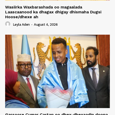
Wasiirka Waxbarashada oo magaalada
Laascaanood ka dhagax dhigay dhismaha Dugsi
Hoose/dhexe ah
Leyla Aden
-
August 4, 2026
Garsoore Cumar Cartan oo dhex-dhexaadin doona