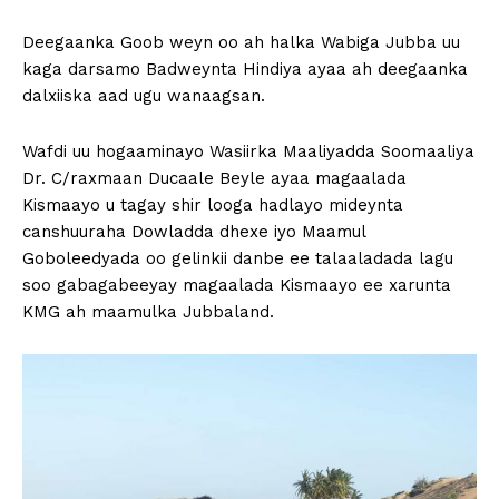
Deegaanka Goob weyn oo ah halka Wabiga Jubba uu
kaga darsamo Badweynta Hindiya ayaa ah deegaanka
dalxiiska aad ugu wanaagsan.
Wafdi uu hogaaminayo Wasiirka Maaliyadda Soomaaliya
Dr. C/raxmaan Ducaale Beyle ayaa magaalada
Kismaayo u tagay shir looga hadlayo mideynta
canshuuraha Dowladda dhexe iyo Maamul
Goboleedyada oo gelinkii danbe ee talaaladada lagu
soo gabagabeeyay magaalada Kismaayo ee xarunta
KMG ah maamulka Jubbaland.