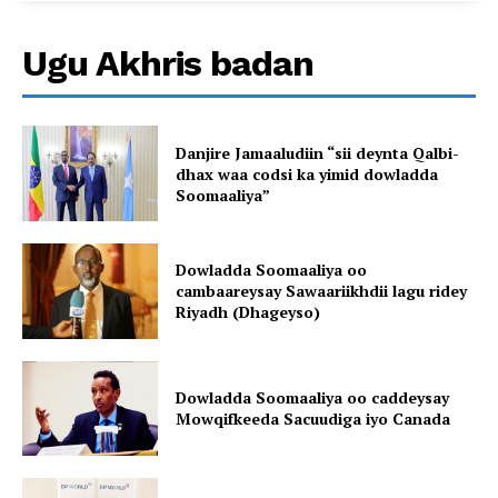
Ugu Akhris badan
Danjire Jamaaludiin “sii deynta Qalbi-
dhax waa codsi ka yimid dowladda
Soomaaliya”
Dowladda Soomaaliya oo
cambaareysay Sawaariikhdii lagu ridey
Riyadh (Dhageyso)
Dowladda Soomaaliya oo caddeysay
Mowqifkeeda Sacuudiga iyo Canada