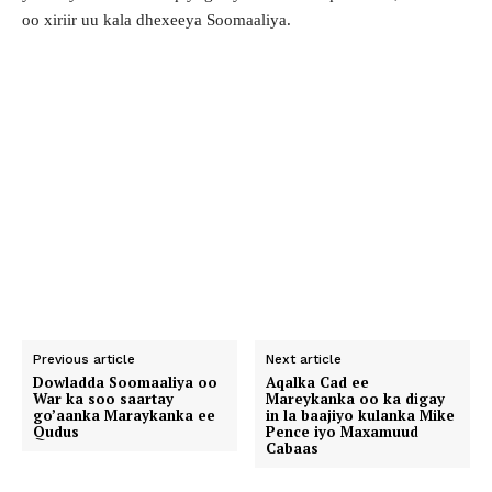
oo xiriir uu kala dhexeeya Soomaaliya.
Previous article
Next article
Dowladda Soomaaliya oo
Aqalka Cad ee
War ka soo saartay
Mareykanka oo ka digay
go’aanka Maraykanka ee
in la baajiyo kulanka Mike
Qudus
Pence iyo Maxamuud
Cabaas