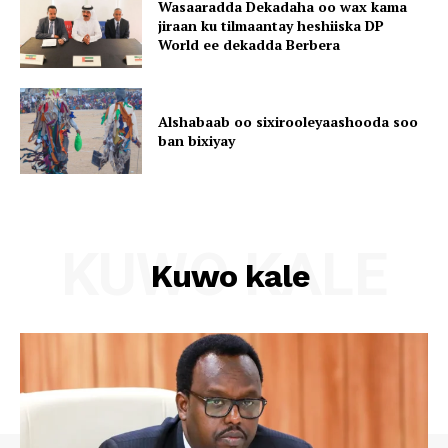
Wasaaradda Dekadaha oo wax kama
jiraan ku tilmaantay heshiiska DP
World ee dekadda Berbera
Alshabaab oo sixirooleyaashooda soo
ban bixiyay
KUWO KALE
Kuwo kale