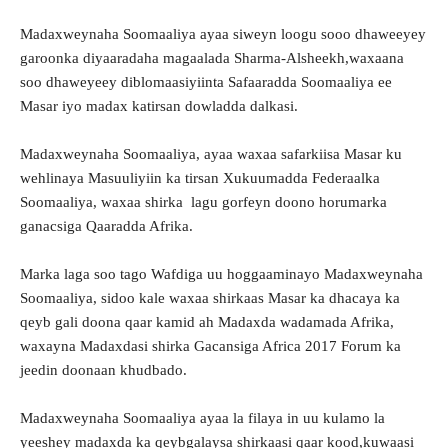
Madaxweynaha Soomaaliya ayaa siweyn loogu sooo dhaweeyey
garoonka diyaaradaha magaalada Sharma-Alsheekh,waxaana
soo dhaweyeey diblomaasiyiinta Safaaradda Soomaaliya ee
Masar iyo madax katirsan dowladda dalkasi.
Madaxweynaha Soomaaliya, ayaa waxaa safarkiisa Masar ku
wehlinaya Masuuliyiin ka tirsan Xukuumadda Federaalka
Soomaaliya, waxaa shirka lagu gorfeyn doono horumarka
ganacsiga Qaaradda Afrika.
Marka laga soo tago Wafdiga uu hoggaaminayo Madaxweynaha
Soomaaliya, sidoo kale waxaa shirkaas Masar ka dhacaya ka
qeyb gali doona qaar kamid ah Madaxda wadamada Afrika,
waxayna Madaxdasi shirka Gacansiga Africa 2017 Forum ka
jeedin doonaan khudbado.
Madaxweynaha Soomaaliya ayaa la filaya in uu kulamo la
yeeshey madaxda ka qeybgalaysa shirkaasi qaar kood,kuwaasi