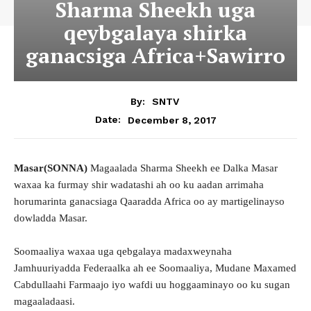
Sharma Sheekh uga
qeybgalaya shirka
ganacsiga Africa+Sawirro
By:
SNTV
December 8, 2017
Date:
Masar(SONNA)
Magaalada Sharma Sheekh ee Dalka Masar
waxaa ka furmay shir wadatashi ah oo ku aadan arrimaha
horumarinta ganacsiaga Qaaradda Africa oo ay martigelinayso
dowladda Masar.
Soomaaliya waxaa uga qebgalaya madaxweynaha
Jamhuuriyadda Federaalka ah ee Soomaaliya, Mudane Maxamed
Cabdullaahi Farmaajo iyo wafdi uu hoggaaminayo oo ku sugan
magaaladaasi.