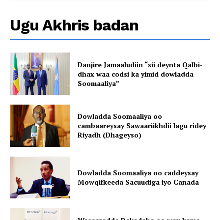
Ugu Akhris badan
Danjire Jamaaludiin “sii deynta Qalbi-
dhax waa codsi ka yimid dowladda
Soomaaliya”
Dowladda Soomaaliya oo
cambaareysay Sawaariikhdii lagu ridey
Riyadh (Dhageyso)
Dowladda Soomaaliya oo caddeysay
Mowqifkeeda Sacuudiga iyo Canada