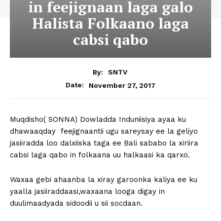
in feejignaan laga galo
Halista Folkaano laga
cabsi qabo
By:
SNTV
November 27, 2017
Date:
Muqdisho( SONNA) Dowladda Induniisiya ayaa ku
dhawaaqday feejignaantii ugu sareysay ee la geliyo
jasiiradda loo dalxiiska taga ee Bali sababo la xiriira
cabsi laga qabo in folkaana uu halkaasi ka qarxo.
Waxaa gebi ahaanba la xiray garoonka kaliya ee ku
yaalla jasiiraddaasi,waxaana looga digay in
duulimaadyada sidoodii u sii socdaan.