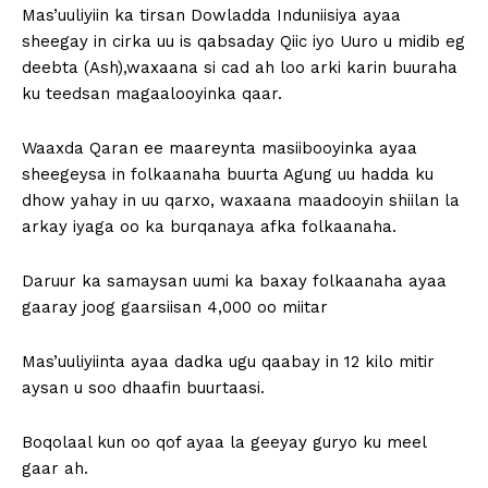
Mas’uuliyiin ka tirsan Dowladda Induniisiya ayaa
sheegay in cirka uu is qabsaday Qiic iyo Uuro u midib eg
deebta (Ash),waxaana si cad ah loo arki karin buuraha
ku teedsan magaalooyinka qaar.
Waaxda Qaran ee maareynta masiibooyinka ayaa
sheegeysa in folkaanaha buurta Agung uu hadda ku
dhow yahay in uu qarxo, waxaana maadooyin shiilan la
arkay iyaga oo ka burqanaya afka folkaanaha.
Daruur ka samaysan uumi ka baxay folkaanaha ayaa
gaaray joog gaarsiisan 4,000 oo miitar
Mas’uuliyiinta ayaa dadka ugu qaabay in 12 kilo mitir
aysan u soo dhaafin buurtaasi.
Boqolaal kun oo qof ayaa la geeyay guryo ku meel
gaar ah.