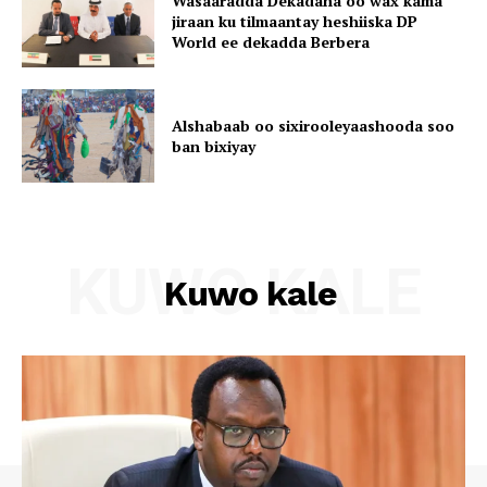
Wasaaradda Dekadaha oo wax kama
jiraan ku tilmaantay heshiiska DP
World ee dekadda Berbera
Alshabaab oo sixirooleyaashooda soo
ban bixiyay
KUWO KALE
Kuwo kale