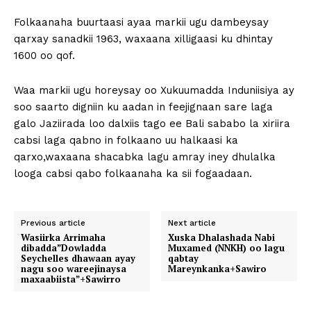
Folkaanaha buurtaasi ayaa markii ugu dambeysay
qarxay sanadkii 1963, waxaana xilligaasi ku dhintay
1600 oo qof.
Waa markii ugu horeysay oo Xukuumadda Induniisiya ay
soo saarto digniin ku aadan in feejignaan sare laga
galo Jaziirada loo dalxiis tago ee Bali sababo la xiriira
cabsi laga qabno in folkaano uu halkaasi ka
qarxo,waxaana shacabka lagu amray iney dhulalka
looga cabsi qabo folkaanaha ka sii fogaadaan.
Previous article
Next article
Wasiirka Arrimaha
Xuska Dhalashada Nabi
dibadda”Dowladda
Muxamed (NNKH) oo lagu
Seychelles dhawaan ayay
qabtay
nagu soo wareejinaysa
Mareynkanka+Sawiro
maxaabiista”+Sawirro