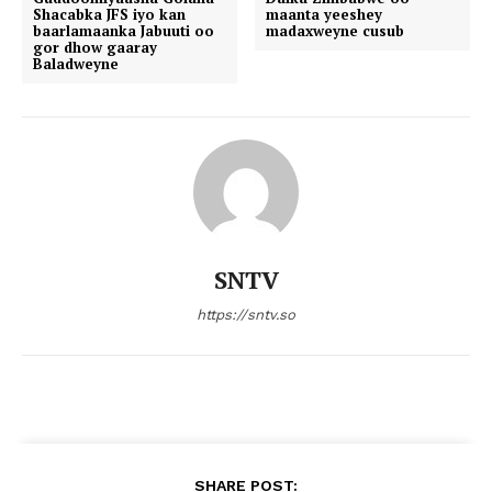
Shacabka JFS iyo kan
maanta yeeshey
baarlamaanka Jabuuti oo
madaxweyne cusub
gor dhow gaaray
Baladweyne
SNTV
https://sntv.so
SHARE POST: