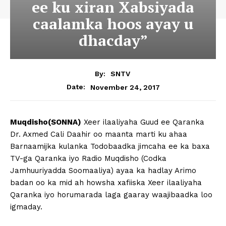
ee ku xiran Xabsiyada
caalamka hoos ayay u
dhacday”
By:
SNTV
November 24, 2017
Date:
Muqdisho(SONNA)
Xeer ilaaliyaha Guud ee Qaranka
Dr. Axmed Cali Daahir oo maanta marti ku ahaa
Barnaamijka kulanka Todobaadka jimcaha ee ka baxa
TV-ga Qaranka iyo Radio Muqdisho (Codka
Jamhuuriyadda Soomaaliya) ayaa ka hadlay Arimo
badan oo ka mid ah howsha xafiiska Xeer ilaaliyaha
Qaranka iyo horumarada laga gaaray waajibaadka loo
igmaday.