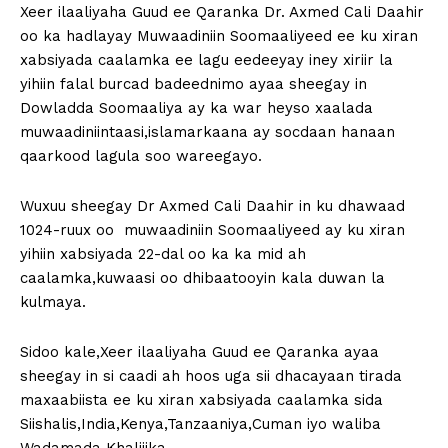
Xeer ilaaliyaha Guud ee Qaranka Dr. Axmed Cali Daahir
oo ka hadlayay Muwaadiniin Soomaaliyeed ee ku xiran
xabsiyada caalamka ee lagu eedeeyay iney xiriir la
yihiin falal burcad badeednimo ayaa sheegay in
Dowladda Soomaaliya ay ka war heyso xaalada
muwaadiniintaasi,islamarkaana ay socdaan hanaan
qaarkood lagula soo wareegayo.
Wuxuu sheegay Dr Axmed Cali Daahir in ku dhawaad
1024-ruux oo muwaadiniin Soomaaliyeed ay ku xiran
yihiin xabsiyada 22-dal oo ka ka mid ah
caalamka,kuwaasi oo dhibaatooyin kala duwan la
kulmaya.
Sidoo kale,Xeer ilaaliyaha Guud ee Qaranka ayaa
sheegay in si caadi ah hoos uga sii dhacayaan tirada
maxaabiista ee ku xiran xabsiyada caalamka sida
Siishalis,India,Kenya,Tanzaaniya,Cuman iyo waliba