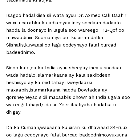
Wadamada Khaliijka.
Isagoo hadalkiisa sii wata ayuu Dr. Axmed Cali Daahir
wuxuu carabka ku adkeeyay iney socdaan dadaalo
hadda la doonayo in lagula soo wareego 12-Qof oo
muwaadiniin Soomaaliya oo ku xiran dalka
Siishalis,kuwaasi oo lagu eedeynayo falal burcad
badeednimo.
Sidoo kale,dalka India ayuu sheegay iney u socdaan
wada hadalo,islamarkaana ay kala saxiixdeen
heshiisyo ay ka mid tahay isweydaarsi
maxaabiis,islamarkaana hadda Dowladda ay
qorsheyneyso sidii maxaabiis dhowr ah India ugala soo
wareegi lahayd,sida uu Xeer ilaaliyaha hadalka u
dhigay.
Dalka Cumaan,waxaana ku xiran ku dhawaad 34-ruux
oo lagu eedeynayo falal burcad badeednimo,wuxuuna