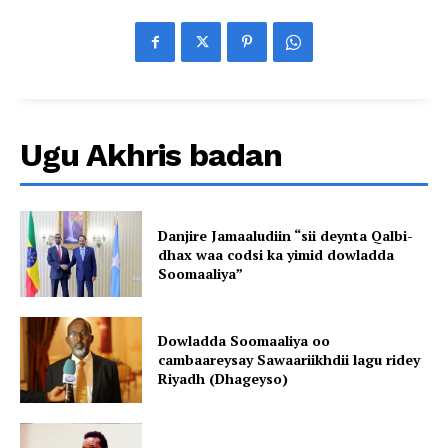
Ugu Akhris badan
Danjire Jamaaludiin “sii deynta Qalbi-
dhax waa codsi ka yimid dowladda
Soomaaliya”
Dowladda Soomaaliya oo
cambaareysay Sawaariikhdii lagu ridey
Riyadh (Dhageyso)