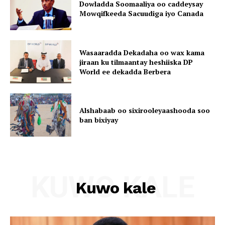
Dowladda Soomaaliya oo caddeysay
Mowqifkeeda Sacuudiga iyo Canada
Wasaaradda Dekadaha oo wax kama
jiraan ku tilmaantay heshiiska DP
World ee dekadda Berbera
Alshabaab oo sixirooleyaashooda soo
ban bixiyay
KUWO KALE
Kuwo kale