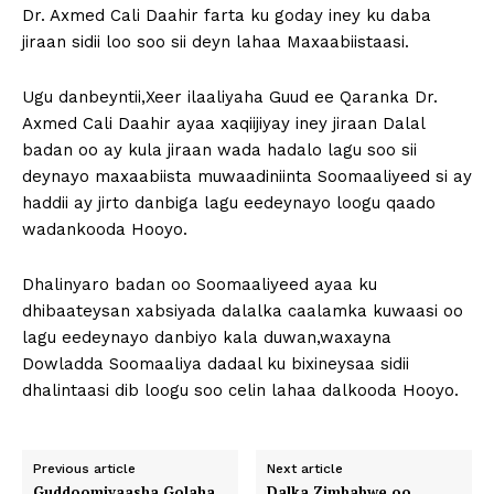
Dr. Axmed Cali Daahir farta ku goday iney ku daba
jiraan sidii loo soo sii deyn lahaa Maxaabiistaasi.
Ugu danbeyntii,Xeer ilaaliyaha Guud ee Qaranka Dr.
Axmed Cali Daahir ayaa xaqiijiyay iney jiraan Dalal
badan oo ay kula jiraan wada hadalo lagu soo sii
deynayo maxaabiista muwaadiniinta Soomaaliyeed si ay
haddii ay jirto danbiga lagu eedeynayo loogu qaado
wadankooda Hooyo.
Dhalinyaro badan oo Soomaaliyeed ayaa ku
dhibaateysan xabsiyada dalalka caalamka kuwaasi oo
lagu eedeynayo danbiyo kala duwan,waxayna
Dowladda Soomaaliya dadaal ku bixineysaa sidii
dhalintaasi dib loogu soo celin lahaa dalkooda Hooyo.
Previous article
Next article
Guddoomiyaasha Golaha
Dalka Zimbabwe oo