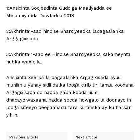
1:Ansixinta Soojeedinta Guddiga Maaliyadda ee
Miisaaniyadda Dowladda 2018
2:Akhrinta1-aad hindise Sharciyeedka ladagaalanka
Arggagixisada
3:Akhrinta 1-aad ee Hindise Sharciyeedka xakameynta
hubka wax dila.
Ansixinta Xeerka la dagaalanka Argagixisada ayuu
muhiim u yahay sidii dalka looga cirib tiri lahaa kooxaha
Argagixisada oo hadda gabalkooda uu sii
dhacayo,waxaana hadda socda howgalo la doonayo in
looga sifeeyo deegaanada fara ku tiriska ay ku harsan
yihiin.
Previous article
Next article