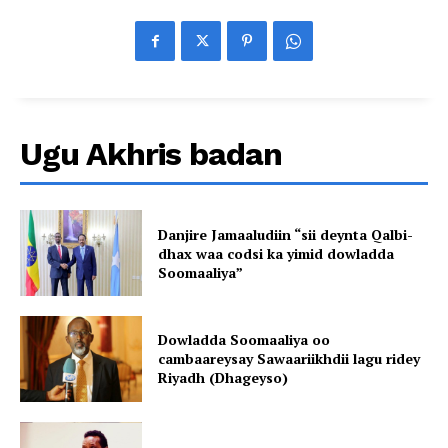
Ugu Akhris badan
Danjire Jamaaludiin “sii deynta Qalbi-
dhax waa codsi ka yimid dowladda
Soomaaliya”
Dowladda Soomaaliya oo
cambaareysay Sawaariikhdii lagu ridey
Riyadh (Dhageyso)