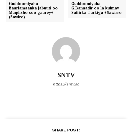
Guddoomiyaha
Guddoomiyaha
Baarlamaanka Jabuuti oo
G.Banaadir oo la kulmay
Muqdisho soo gaarey+
Safiirka Turkiga +Sawirro
(Sawiro)
SNTV
https://sntv.so
SHARE POST: