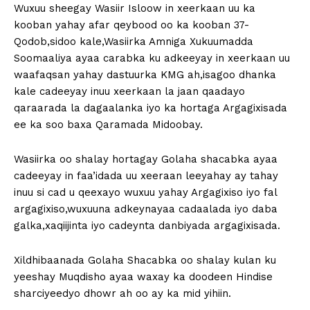
Wuxuu sheegay Wasiir Isloow in xeerkaan uu ka
kooban yahay afar qeybood oo ka kooban 37-
Qodob,sidoo kale,Wasiirka Amniga Xukuumadda
Soomaaliya ayaa carabka ku adkeeyay in xeerkaan uu
waafaqsan yahay dastuurka KMG ah,isagoo dhanka
kale cadeeyay inuu xeerkaan la jaan qaadayo
qaraarada la dagaalanka iyo ka hortaga Argagixisada
ee ka soo baxa Qaramada Midoobay.
Wasiirka oo shalay hortagay Golaha shacabka ayaa
cadeeyay in faa’idada uu xeeraan leeyahay ay tahay
inuu si cad u qeexayo wuxuu yahay Argagixiso iyo fal
argagixiso,wuxuuna adkeynayaa cadaalada iyo daba
galka,xaqiijinta iyo cadeynta danbiyada argagixisada.
Xildhibaanada Golaha Shacabka oo shalay kulan ku
yeeshay Muqdisho ayaa waxay ka doodeen Hindise
sharciyeedyo dhowr ah oo ay ka mid yihiin.