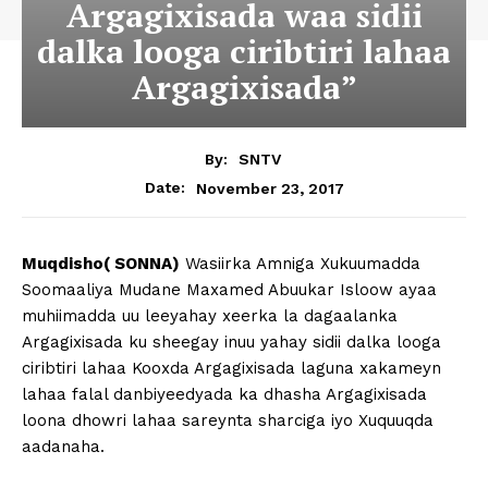
Argagixisada waa sidii
dalka looga ciribtiri lahaa
Argagixisada”
By:
SNTV
November 23, 2017
Date:
Muqdisho( SONNA)
Wasiirka Amniga Xukuumadda
Soomaaliya Mudane Maxamed Abuukar Isloow ayaa
muhiimadda uu leeyahay xeerka la dagaalanka
Argagixisada ku sheegay inuu yahay sidii dalka looga
ciribtiri lahaa Kooxda Argagixisada laguna xakameyn
lahaa falal danbiyeedyada ka dhasha Argagixisada
loona dhowri lahaa sareynta sharciga iyo Xuquuqda
aadanaha.