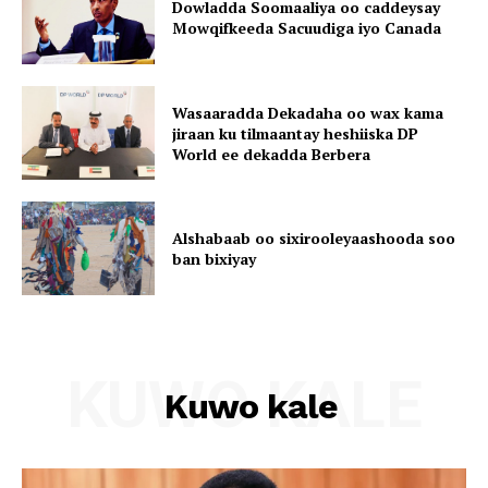
Dowladda Soomaaliya oo caddeysay
Mowqifkeeda Sacuudiga iyo Canada
Wasaaradda Dekadaha oo wax kama
jiraan ku tilmaantay heshiiska DP
World ee dekadda Berbera
Alshabaab oo sixirooleyaashooda soo
ban bixiyay
KUWO KALE
Kuwo kale