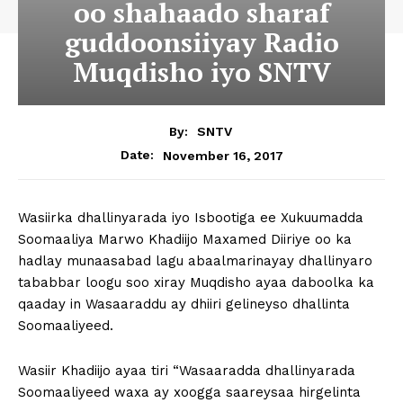
oo shahaado sharaf
guddoonsiiyay Radio
Muqdisho iyo SNTV
By:
SNTV
November 16, 2017
Date:
Wasiirka dhallinyarada iyo Isbootiga ee Xukuumadda
Soomaaliya Marwo Khadiijo Maxamed Diiriye oo ka
hadlay munaasabad lagu abaalmarinayay dhallinyaro
tababbar loogu soo xiray Muqdisho ayaa daboolka ka
qaaday in Wasaaraddu ay dhiiri gelineyso dhallinta
Soomaaliyeed.
Wasiir Khadiijo ayaa tiri “Wasaaradda dhallinyarada
Soomaaliyeed waxa ay xoogga saareysaa hirgelinta