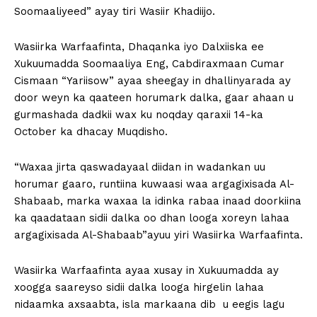
Soomaaliyeed” ayay tiri Wasiir Khadiijo.
Wasiirka Warfaafinta, Dhaqanka iyo Dalxiiska ee
Xukuumadda Soomaaliya Eng, Cabdiraxmaan Cumar
Cismaan “Yariisow” ayaa sheegay in dhallinyarada ay
door weyn ka qaateen horumark dalka, gaar ahaan u
gurmashada dadkii wax ku noqday qaraxii 14-ka
October ka dhacay Muqdisho.
“Waxaa jirta qaswadayaal diidan in wadankan uu
horumar gaaro, runtiina kuwaasi waa argagixisada Al-
Shabaab, marka waxaa la idinka rabaa inaad doorkiina
ka qaadataan sidii dalka oo dhan looga xoreyn lahaa
argagixisada Al-Shabaab”ayuu yiri Wasiirka Warfaafinta.
Wasiirka Warfaafinta ayaa xusay in Xukuumadda ay
xoogga saareyso sidii dalka looga hirgelin lahaa
nidaamka axsaabta, isla markaana dib u eegis lagu