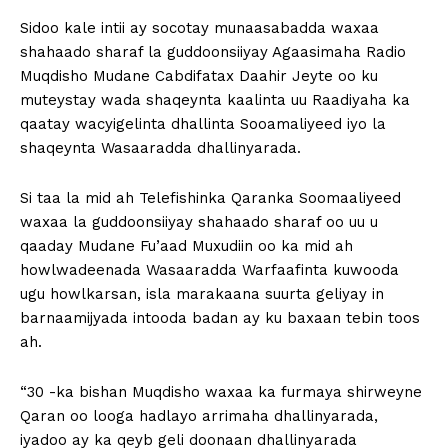
Sidoo kale intii ay socotay munaasabadda waxaa
shahaado sharaf la guddoonsiiyay Agaasimaha Radio
Muqdisho Mudane Cabdifatax Daahir Jeyte oo ku
muteystay wada shaqeynta kaalinta uu Raadiyaha ka
qaatay wacyigelinta dhallinta Sooamaliyeed iyo la
shaqeynta Wasaaradda dhallinyarada.
Si taa la mid ah Telefishinka Qaranka Soomaaliyeed
waxaa la guddoonsiiyay shahaado sharaf oo uu u
qaaday Mudane Fu’aad Muxudiin oo ka mid ah
howlwadeenada Wasaaradda Warfaafinta kuwooda
ugu howlkarsan, isla marakaana suurta geliyay in
barnaamijyada intooda badan ay ku baxaan tebin toos
ah.
“30 -ka bishan Muqdisho waxaa ka furmaya shirweyne
Qaran oo looga hadlayo arrimaha dhallinyarada,
iyadoo ay ka qeyb geli doonaan dhallinyarada