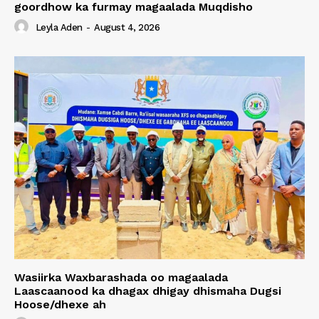
goordhow ka furmay magaalada Muqdisho
Leyla Aden
-
August 4, 2026
Wasiirka Waxbarashada oo magaalada
Laascaanood ka dhagax dhigay dhismaha Dugsi
Hoose/dhexe ah