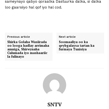
sameynayo qabyo qoraalka Dastuurka dalka, si dalka
loo gaarsiiyo hal qof iyo hal cod.
Previous article
Next article
Shirka Golaha Wasiirada
Soomaaliya oo ka
oo looga hadlay arrimaha
qeybgalaysa tartan ka
amniga, Shirwynaha
furmaya Tunisiya
Culumada iyo mashaariic
la fulinayo
SNTV