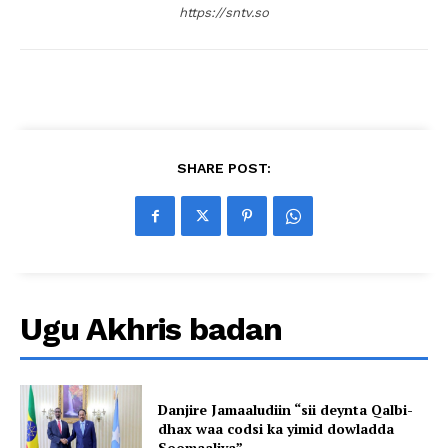
https://sntv.so
SHARE POST:
Ugu Akhris badan
Danjire Jamaaludiin “sii deynta Qalbi-
dhax waa codsi ka yimid dowladda
Soomaaliya”