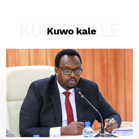
KUWO KALE
Kuwo kale