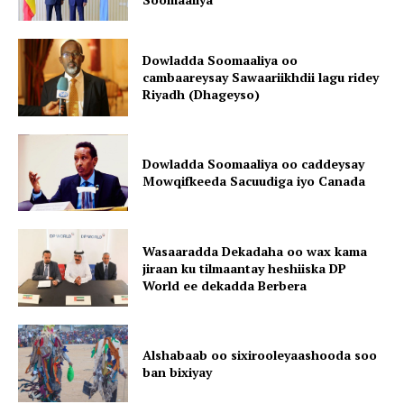
Dowladda Soomaaliya oo
cambaareysay Sawaariikhdii lagu ridey
Riyadh (Dhageyso)
Dowladda Soomaaliya oo caddeysay
Mowqifkeeda Sacuudiga iyo Canada
Wasaaradda Dekadaha oo wax kama
jiraan ku tilmaantay heshiiska DP
World ee dekadda Berbera
Alshabaab oo sixirooleyaashooda soo
ban bixiyay