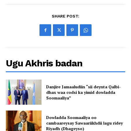
SHARE POST:
Ugu Akhris badan
Danjire Jamaaludiin “sii deynta Qalbi-
dhax waa codsi ka yimid dowladda
Soomaaliya”
Dowladda Soomaaliya oo
cambaareysay Sawaariikhdii lagu ridey
Riyadh (Dhageyso)