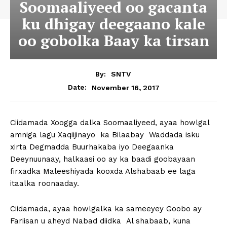
Soomaaliyeed oo gacanta
ku dhigay deegaano kale
oo gobolka Baay ka tirsan
By:
SNTV
November 16, 2017
Date:
Ciidamada Xoogga dalka Soomaaliyeed, ayaa howlgal
amniga lagu Xaqiijinayo ka Bilaabay Waddada isku
xirta Degmadda Buurhakaba iyo Deegaanka
Deeynuunaay, halkaasi oo ay ka baadi goobayaan
firxadka Maleeshiyada kooxda Alshabaab ee laga
itaalka roonaaday.
Ciidamada, ayaa howlgalka ka sameeyey Goobo ay
Fariisan u aheyd Nabad diidka Al shabaab, kuna