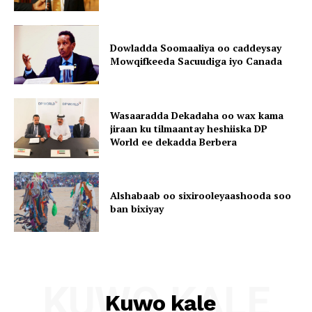
Dowladda Soomaaliya oo caddeysay
Mowqifkeeda Sacuudiga iyo Canada
Wasaaradda Dekadaha oo wax kama
jiraan ku tilmaantay heshiiska DP
World ee dekadda Berbera
Alshabaab oo sixirooleyaashooda soo
ban bixiyay
KUWO KALE
Kuwo kale