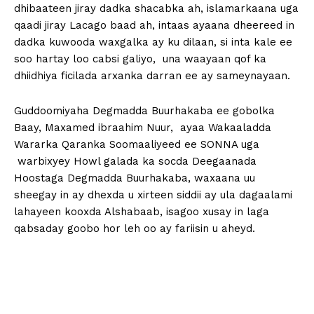
dhibaateen jiray dadka shacabka ah, islamarkaana uga
qaadi jiray Lacago baad ah, intaas ayaana dheereed in
dadka kuwooda waxgalka ay ku dilaan, si inta kale ee
soo hartay loo cabsi galiyo, una waayaan qof ka
dhiidhiya ficilada arxanka darran ee ay sameynayaan.
Guddoomiyaha Degmadda Buurhakaba ee gobolka
Baay, Maxamed ibraahim Nuur, ayaa Wakaaladda
Wararka Qaranka Soomaaliyeed ee SONNA uga
warbixyey Howl galada ka socda Deegaanada
Hoostaga Degmadda Buurhakaba, waxaana uu
sheegay in ay dhexda u xirteen siddii ay ula dagaalami
lahayeen kooxda Alshabaab, isagoo xusay in laga
qabsaday goobo hor leh oo ay fariisin u aheyd.