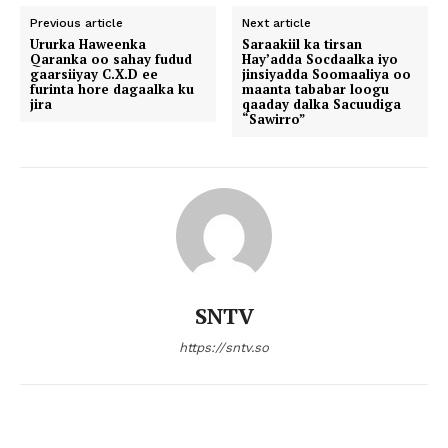
Previous article
Next article
Ururka Haweenka
Saraakiil ka tirsan
Qaranka oo sahay fudud
Hay’adda Socdaalka iyo
gaarsiiyay C.X.D ee
jinsiyadda Soomaaliya oo
furinta hore dagaalka ku
maanta tababar loogu
jira
qaaday dalka Sacuudiga
“Sawirro”
SNTV
https://sntv.so