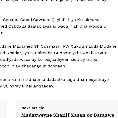
a Senator Cabdi Cawaale Qaybdiid iyo Ku-simaha
 Cabdalla Saalax ayaa si wadajir ah dhankooda u
an.
 Mudane Maxamed Sh Cusmaan, RW Xukuumadda Mudane
eed Khadar, iyo Ku-simaha Gudoomiyaha Aqalka Sare
uddiyada waxa ay ku bogaadiyeen sida ay u soo
adeen in ay dhaqangelin doonaan.
doona ka mira-dhalinta dadaalka lagu dhameeystirayo
iya horay u ballanqaaday.
Next article
Madaxweyne Shariif Xasan oo Baraawe