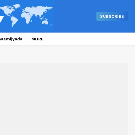
SUBSCRIBE
naamijyada
MORE