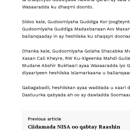
Wasaaradda ku dhaqmi doonto.
Sidoo kale, Gudoomiyaha Guddiga Kor-joogteynt
Gudoomiyaha Guddiga Madaxbanaan Avv Maxamed
ballanqaaday in ay heshiiska ku shaqayn doona
Dhanka kale, Gudoomiyaha Golaha Shacabka
Xasan Cali Kheyre, RW Ku-Xigeenka Mahdi Gull
Mudane Abshir Bukhaari ayaa Wasaaradda iyo G
diyaariyeen heshiiska islamarkaana u ballanqa
Gabagabadii, heshiiskan ayaa waddada u xaari 
Dastuurka qabyada ah oo ay dawladda Soomaaal
Previous article
Ciidamada NISA oo qabtay Raashin