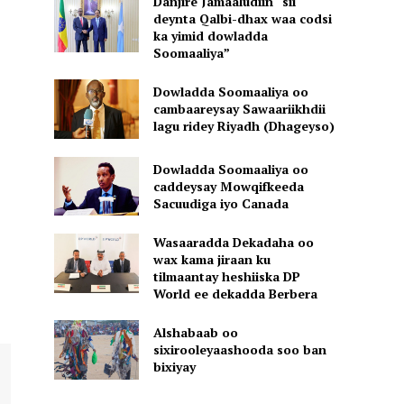
Danjire Jamaaludiin “sii
deynta Qalbi-dhax waa codsi
ka yimid dowladda
Soomaaliya”
Dowladda Soomaaliya oo
cambaareysay Sawaariikhdii
lagu ridey Riyadh (Dhageyso)
Dowladda Soomaaliya oo
caddeysay Mowqifkeeda
Sacuudiga iyo Canada
Wasaaradda Dekadaha oo
wax kama jiraan ku
tilmaantay heshiiska DP
World ee dekadda Berbera
Alshabaab oo
sixirooleyaashooda soo ban
bixiyay