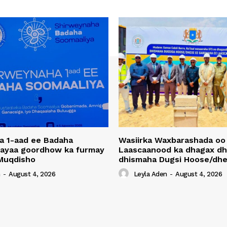
a 1-aad ee Badaha
Wasiirka Waxbarashada oo
 ayaa goordhow ka furmay
Laascaanood ka dhagax dh
Muqdisho
dhismaha Dugsi Hoose/dhe
n
-
August 4, 2026
Leyla Aden
-
August 4, 2026