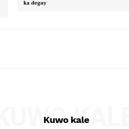
ka degay
KUWO KAL
Kuwo kale