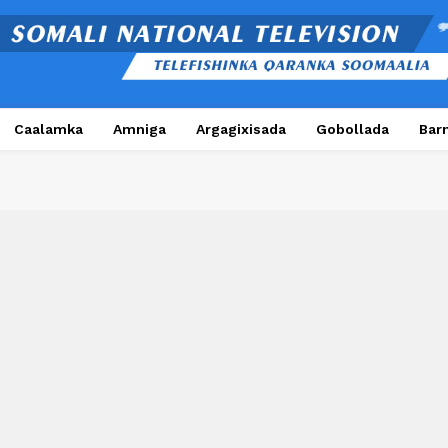
Caalamka
Amniga
Argagixisada
Gobollada
Bar