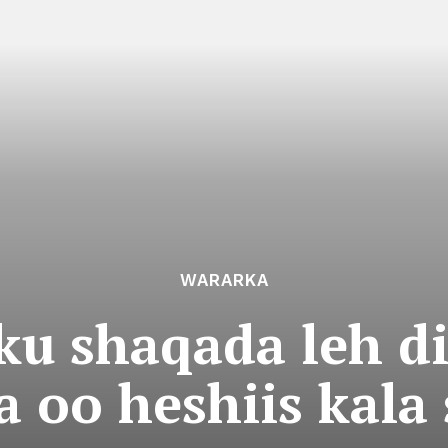
WARARKA
ku shaqada leh di
 oo heshiis kala