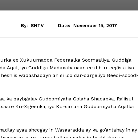
By:
SNTV
Date:
November 15, 2017
urka ee Xukuumadda Federaalka Soomaaliya, Guddiga
da Aqal, iyo Guddiga Madaxabanaan ee dib-u-eegista iyo
y heshiis wadashaqayn ah si loo dar-dargeliyo Geedi-socod
xaa ka qaybgalay Gudoomiyaha Golaha Shacabka, Ra’iisul
asaare Ku-Xigeenka, iyo Ku-simaha Gudoomiyaha Aqalka
 hadlay ayaa sheegay in Wasaaradda ay ka go’antahay in ay
haxeeyso, waxa uuna ballanqaaday in heshiiskan ay