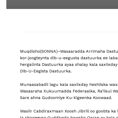
Muqdisho(SONNA)–Wasaaradda Arrimaha Dastu
kor-joogteynta dib-u-eegusta dastuurka ee laba
hergalinta Dastuurka ayaa shalay kala saxiixda
Dib-U-Eegista Dastuurka.
Munaasabadii lagu kala saxiixday heshiiska wa
Wasaaraha Xukuumadda Federaalka, Ra’iisul W
Sare ahna Gudoomiye Ku-Xigeenka Koowaad.
Wasiir Cabdiraxmaan Xoosh Jibriil oo goobta ka
la shaqeeyso Guddiyada hawsha Qaran ay kala d