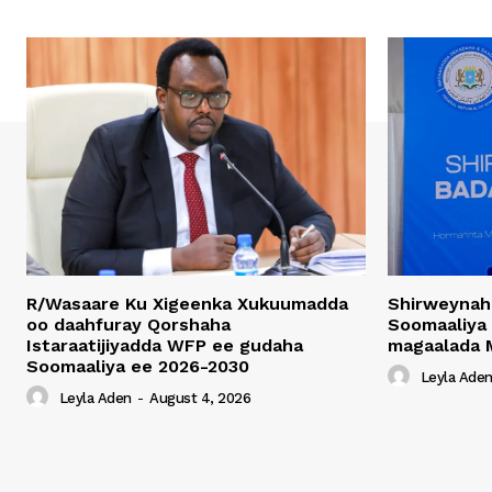
R/Wasaare Ku Xigeenka Xukuumadda
Shirweynah
oo daahfuray Qorshaha
Soomaaliya
Istaraatijiyadda WFP ee gudaha
magaalada 
Soomaaliya ee 2026-2030
Leyla Ade
Leyla Aden
-
August 4, 2026