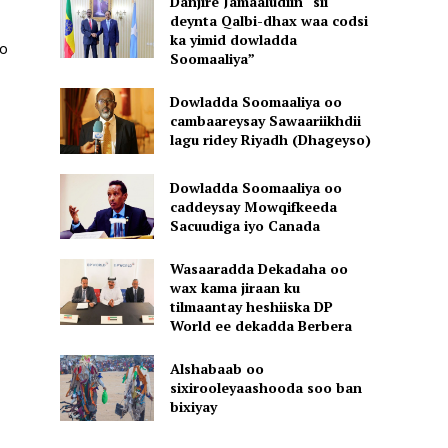
Danjire Jamaaludiin “sii
deynta Qalbi-dhax waa codsi
ka yimid dowladda
o
Soomaaliya”
Dowladda Soomaaliya oo
cambaareysay Sawaariikhdii
lagu ridey Riyadh (Dhageyso)
Dowladda Soomaaliya oo
caddeysay Mowqifkeeda
Sacuudiga iyo Canada
Wasaaradda Dekadaha oo
wax kama jiraan ku
tilmaantay heshiiska DP
World ee dekadda Berbera
Alshabaab oo
sixirooleyaashooda soo ban
bixiyay