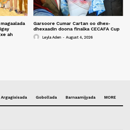
 magaalada
Garsoore Cumar Cartan oo dhex-
igay
dhexaadin doona finalka CECAFA Cup
xe ah
Leyla Aden
-
August 4, 2026
Argagixisada
Gobollada
Barnaamijyada
MORE