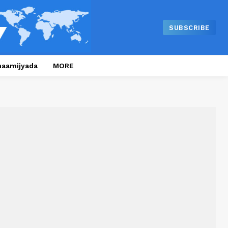
SUBSCRIBE
naamijyada
MORE