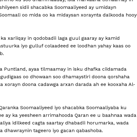
hiiyeen sidii shacabka Soomaaliyeed ay umidayn
 Soomaali oo mida oo ka midaysan xoraynta dalkooda hooy
ka xariiqay in qodobadii laga guul gaaray ay kamid
stuurka iyo gulluf colaadeed ee loodhan yahay kaas oo
b.
Puntland, ayaa tilmaamay in isku dhafka ciidamada
, gudigaas oo dhowaan soo dhamaystiri doona qorshaha
ka xorayn doona cadawga arxan darada ah ee kooxaha Al-
a Qaranka Soomaaliyeed iyo shacabka Soomaaliyaba ku
ee ay ka yeesheen arrimahooda Qaran ee u baahnaa wada
aliya idilkeed cagta saartay dhabadii horumarka, wada
 ka dhawraynin tageero iyo gacan qabashoba.