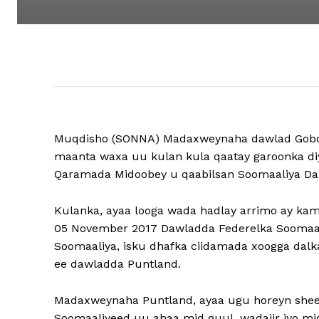
Muqdisho (SONNA) Madaxweynaha dawlad Gobole
maanta waxa uu kulan kula qaatay garoonka d
Qaramada Midoobey u qaabilsan Soomaaliya Danj
Kulanka, ayaa looga wada hadlay arrimo ay kami
05 November 2017 Dawladda Federelka Soomaal
Soomaaliya, isku dhafka ciidamada xoogga dalk
ee dawladda Puntland.
Madaxweynaha Puntland, ayaa ugu horeyn shee
Soomaaliyeed uu ahaa mid guul, wadajir iyo m