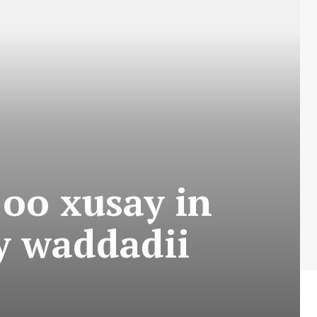
oo xusay in
y waddadii