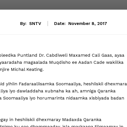
By:
SNTV
Date:
November 8, 2017
edka Puntland Dr. Cabdiweli Maxamed Cali Gaas, ayaa
iyaaradaha magaalada Muqdisho ee Aadan Cade wakiilka
ire Michal Keating.
d yihiin Fadaraaliisamka Soomaaliya, heshiiskii dhexmara
iya iyo dawladdaha xubnaha ka ah, amniga Qaranka
a Soomaaliya iyo horumarinta nidaamka xisbiyada badan
gay in heshiiskii dhexmaray Madaxda Qaranka
idnimo ku soo dhammaaday, isla markaana tilmaamay in