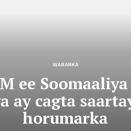
WARARKA
.M ee Soomaaliya 
a ay cagta saarta
horumarka