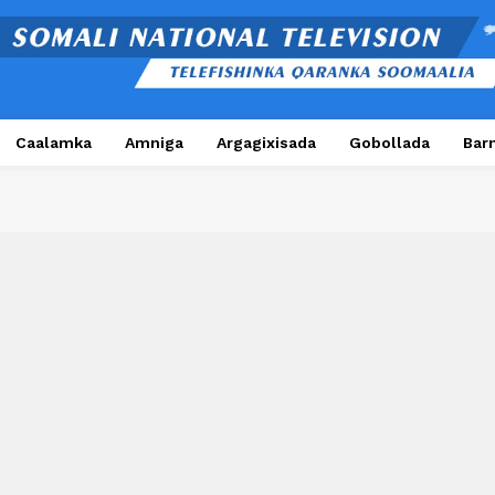
Caalamka
Amniga
Argagixisada
Gobollada
Bar