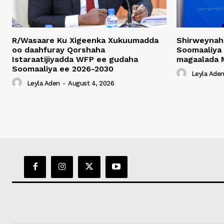
R/Wasaare Ku Xigeenka Xukuumadda
Shirweynah
oo daahfuray Qorshaha
Soomaaliya
Istaraatijiyadda WFP ee gudaha
magaalada 
Soomaaliya ee 2026-2030
Leyla Ade
Leyla Aden
-
August 4, 2026