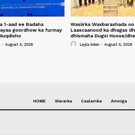
a 1-aad ee Badaha
Wasiirka Waxbarashada oo
 ayaa goordhow ka furmay
Laascaanood ka dhagax dh
Muqdisho
dhismaha Dugsi Hoose/dhe
n
-
August 4, 2026
Leyla Aden
-
August 4, 2026
HOME
Wararka
Caalamka
Amniga