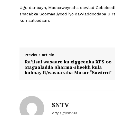
Ugu danbayn, Madaxweynaha dawlad Goboleedka
shacabka Soomaaliyeed iyo dawladdoodaba u raj
ku naaloodaan.
Previous article
Ra’iisul wasaare ku xiggeenka XFS oo
Magaaladda Sharma-sheekh kula
kulmay R/wasaaraha Masar “Sawirro”
SNTV
https://sntv.so