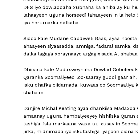
DFS iyo dowladdaha xubnaha ka ahiba ay ku hes
lahaayeen uguna horseedi lahaayeen in la helo
iyo horumarka dalkaba.
Sidoo kale Mudane Cabdiweli Gaas, ayaa hoosta 
ahaayeen siyaasadda, amniga, fadaralisamka, da
dalka lagaga xoraynaayo argagixisada Al-shabaa
Dhinaca kale Madaxweynaha Dowlad Goboleedka 
Qaranka Soomaliyeed loo-saaray guddi gaar ah
isku dhafka ciidamada, kuwaas oo Soomaaliya 
shabaab.
Danjire Michal Keating ayaa dhankiisa Madaxd
amaanay uguna hambalyeeyey hishiiska Qaran 
tashiga, isla markaana waxa uu xusay in Sooma
jirka, midnimada iyo iskutashiga iyagoon cidna