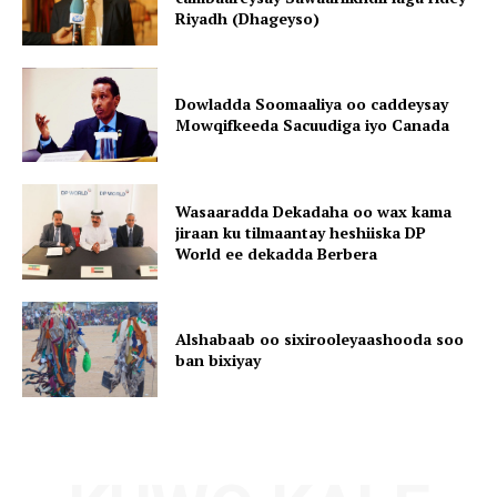
Riyadh (Dhageyso)
Dowladda Soomaaliya oo caddeysay
Mowqifkeeda Sacuudiga iyo Canada
Wasaaradda Dekadaha oo wax kama
jiraan ku tilmaantay heshiiska DP
World ee dekadda Berbera
Alshabaab oo sixirooleyaashooda soo
ban bixiyay