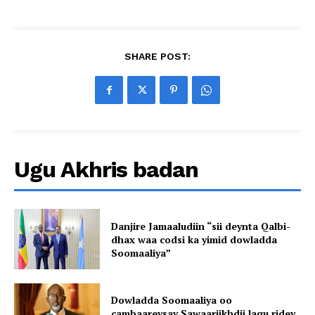
SHARE POST:
Ugu Akhris badan
Danjire Jamaaludiin “sii deynta Qalbi-
dhax waa codsi ka yimid dowladda
Soomaaliya”
Dowladda Soomaaliya oo
cambaareysay Sawaariikhdii lagu ridey