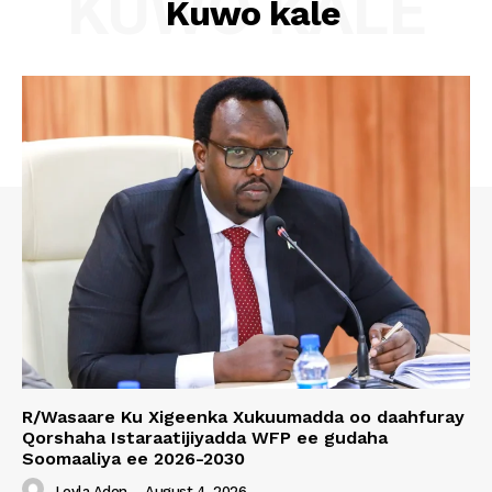
KUWO KALE
Kuwo kale
R/Wasaare Ku Xigeenka Xukuumadda oo daahfuray
Qorshaha Istaraatijiyadda WFP ee gudaha
Soomaaliya ee 2026-2030
Leyla Aden
-
August 4, 2026