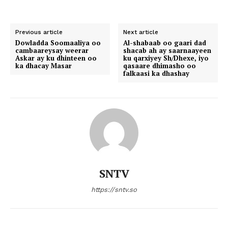
Previous article
Next article
Dowladda Soomaaliya oo
Al-shabaab oo gaari dad
cambaareysay weerar
shacab ah ay saarnaayeen
Askar ay ku dhinteen oo
ku qarxiyey Sh/Dhexe, iyo
ka dhacay Masar
qasaare dhimasho oo
falkaasi ka dhashay
SNTV
https://sntv.so