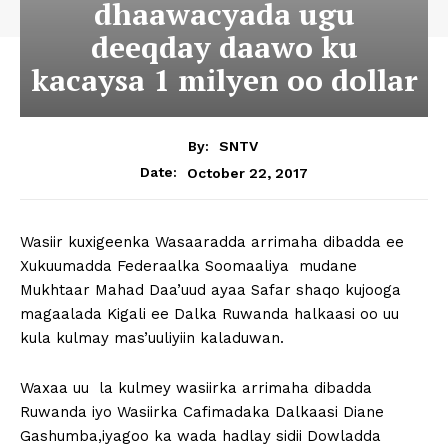
dhaawacyada ugu
deeqday daawo ku
kacaysa 1 milyen oo dollar
By:
SNTV
October 22, 2017
Date:
Wasiir kuxigeenka Wasaaradda arrimaha dibadda ee
Xukuumadda Federaalka Soomaaliya mudane
Mukhtaar Mahad Daa’uud ayaa Safar shaqo kujooga
magaalada Kigali ee Dalka Ruwanda halkaasi oo uu
kula kulmay mas’uuliyiin kaladuwan.
Waxaa uu la kulmey wasiirka arrimaha dibadda
Ruwanda iyo Wasiirka Cafimadaka Dalkaasi Diane
Gashumba,iyagoo ka wada hadlay sidii Dowladda