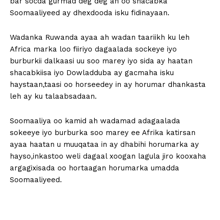
bar socda gurmad deg deg ah oo shacabka
Soomaaliyeed ay dhexdooda isku fidinayaan.
Wadanka Ruwanda ayaa ah wadan taariikh ku leh
Africa marka loo fiiriyo dagaalada sockeye iyo
burburkii dalkaasi uu soo marey iyo sida ay haatan
shacabkiisa iyo Dowladduba ay gacmaha isku
haystaan,taasi oo horseedey in ay horumar dhankasta
leh ay ku talaabsadaan.
Soomaaliya oo kamid ah wadamad adagaalada
sokeeye iyo burburka soo marey ee Afrika katirsan
ayaa haatan u muuqataa in ay dhabihi horumarka ay
hayso,inkastoo weli dagaal xoogan lagula jiro kooxaha
argagixisada oo hortaagan horumarka umadda
Soomaaliyeed.