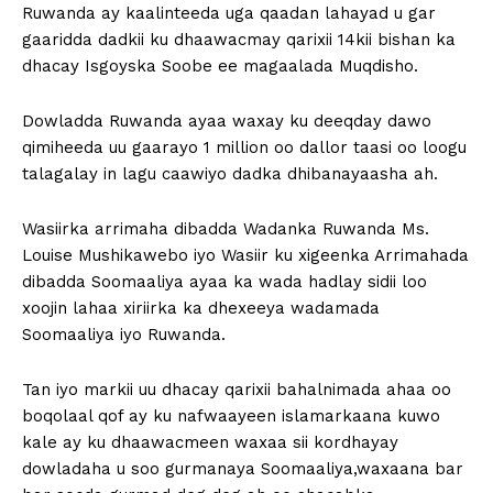
Ruwanda ay kaalinteeda uga qaadan lahayad u gar
gaaridda dadkii ku dhaawacmay qarixii 14kii bishan ka
dhacay Isgoyska Soobe ee magaalada Muqdisho.
Dowladda Ruwanda ayaa waxay ku deeqday dawo
qimiheeda uu gaarayo 1 million oo dallor taasi oo loogu
talagalay in lagu caawiyo dadka dhibanayaasha ah.
Wasiirka arrimaha dibadda Wadanka Ruwanda Ms.
Louise Mushikawebo iyo Wasiir ku xigeenka Arrimahada
dibadda Soomaaliya ayaa ka wada hadlay sidii loo
xoojin lahaa xiriirka ka dhexeeya wadamada
Soomaaliya iyo Ruwanda.
Tan iyo markii uu dhacay qarixii bahalnimada ahaa oo
boqolaal qof ay ku nafwaayeen islamarkaana kuwo
kale ay ku dhaawacmeen waxaa sii kordhayay
dowladaha u soo gurmanaya Soomaaliya,waxaana bar