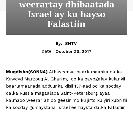
weerartay dhibaatada
Israel ay ku hayso
Falastiin
By:
SNTV
October 20, 2017
Date:
Muqdisho(SONNA)
Afhayeenka baarlamaanka dalka
Kuweyd Marzouq Al-Ghanim, oo ka qaybgalay kulankii
baarlamaanada adduunka kiisii 137-aad oo ka socday
dalka Russia magaalada Saint-Petersburg ayaa
kalmado weerar ah oo geesinimo ku jirto ku yiri xubnihii
ka socday gumaystaha Israel ee haysta dalka Falastiin