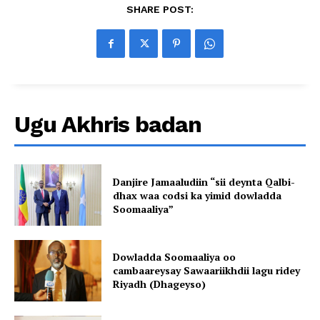
SHARE POST:
Ugu Akhris badan
Danjire Jamaaludiin “sii deynta Qalbi-
dhax waa codsi ka yimid dowladda
Soomaaliya”
Dowladda Soomaaliya oo
cambaareysay Sawaariikhdii lagu ridey
Riyadh (Dhageyso)