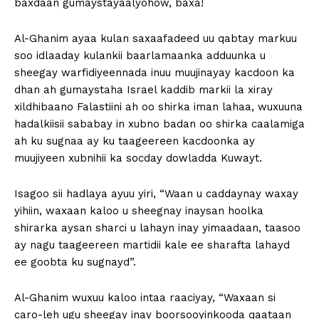
baxdaan gumaystayaalyohow, baxa!
Al-Ghanim ayaa kulan saxaafadeed uu qabtay markuu
soo idlaaday kulankii baarlamaanka adduunka u
sheegay warfidiyeennada inuu muujinayay kacdoon ka
dhan ah gumaystaha Israel kaddib markii la xiray
xildhibaano Falastiini ah oo shirka iman lahaa, wuxuuna
hadalkiisii sababay in xubno badan oo shirka caalamiga
ah ku sugnaa ay ku taageereen kacdoonka ay
muujiyeen xubnihii ka socday dowladda Kuwayt.
Isagoo sii hadlaya ayuu yiri, “Waan u caddaynay waxay
yihiin, waxaan kaloo u sheegnay inaysan hoolka
shirarka aysan sharci u lahayn inay yimaadaan, taasoo
ay nagu taageereen martidii kale ee sharafta lahayd
ee goobta ku sugnayd”.
Al-Ghanim wuxuu kaloo intaa raaciyay, “Waxaan si
caro-leh ugu sheegay inay boorsooyinkooda qaataan