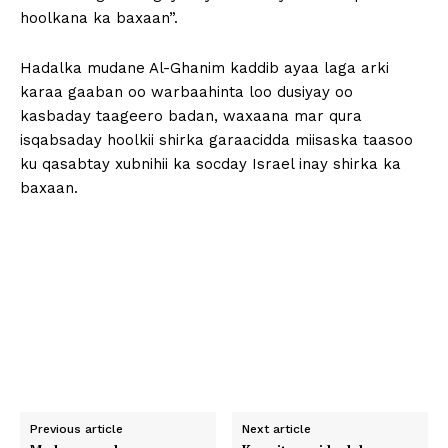
hoolkana ka baxaan”.
Hadalka mudane Al-Ghanim kaddib ayaa laga arki
karaa gaaban oo warbaahinta loo dusiyay oo
kasbaday taageero badan, waxaana mar qura
isqabsaday hoolkii shirka garaacidda miisaska taasoo
ku qasabtay xubnihii ka socday Israel inay shirka ka
baxaan.
Previous article
Next article