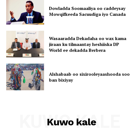
Dowladda Soomaaliya oo caddeysay
Mowqifkeeda Sacuudiga iyo Canada
Wasaaradda Dekadaha oo wax kama
jiraan ku tilmaantay heshiiska DP
World ee dekadda Berbera
Alshabaab oo sixirooleyaashooda soo
ban bixiyay
KUWO KALE
Kuwo kale