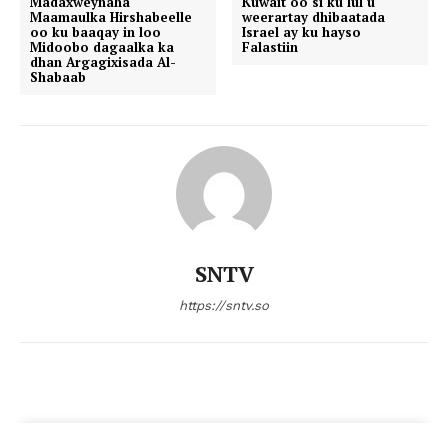
Madaxweynaha
Kuwait oo si ku lul u
Maamaulka Hirshabeelle
weerartay dhibaatada
oo ku baaqay in loo
Israel ay ku hayso
Midoobo dagaalka ka
Falastiin
dhan Argagixisada Al-
Shabaab
SNTV
https://sntv.so