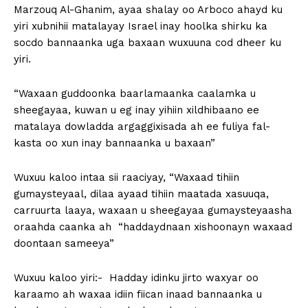
Marzouq Al-Ghanim, ayaa shalay oo Arboco ahayd ku
yiri xubnihii matalayay Israel inay hoolka shirku ka
socdo bannaanka uga baxaan wuxuuna cod dheer ku
yiri.
“Waxaan guddoonka baarlamaanka caalamka u
sheegayaa, kuwan u eg inay yihiin xildhibaano ee
matalaya dowladda argaggixisada ah ee fuliya fal-
kasta oo xun inay bannaanka u baxaan”
Wuxuu kaloo intaa sii raaciyay, “Waxaad tihiin
gumaysteyaal, dilaa ayaad tihiin maatada xasuuqa,
carruurta laaya, waxaan u sheegayaa gumaysteyaasha
oraahda caanka ah “haddaydnaan xishoonayn waxaad
doontaan sameeya”
Wuxuu kaloo yiri:- Hadday idinku jirto waxyar oo
karaamo ah waxaa idiin fiican inaad bannaanka u