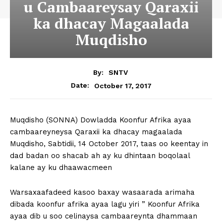
u Cambaareysay Qaraxii
ka dhacay Magaalada
Muqdisho
By:
SNTV
October 17, 2017
Date:
Muqdisho (SONNA) Dowladda Koonfur Afrika ayaa
cambaareyneysa Qaraxii ka dhacay magaalada
Muqdisho, Sabtidii, 14 October 2017, taas oo keentay in
dad badan oo shacab ah ay ku dhintaan boqolaal
kalane ay ku dhaawacmeen
Warsaxaafadeed kasoo baxay wasaarada arimaha
dibada koonfur afrika ayaa lagu yiri ” Koonfur Afrika
ayaa dib u soo celinaysa cambaareynta dhammaan