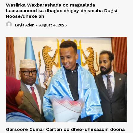
Wasiirka Waxbarashada oo magaalada
Laascaanood ka dhagax dhigay dhismaha Dugsi
Hoose/dhexe ah
Leyla Aden
-
August 4, 2026
Garsoore Cumar Cartan oo dhex-dhexaadin doona