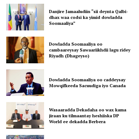
Danjire Jamaaludiin “sii deynta Qalbi-
dhax waa codsi ka yimid dowladda
Soomaaliya”
Dowladda Soomaaliya oo
cambaareysay Sawaariikhdii lagu ridey
Riyadh (Dhageyso)
Dowladda Soomaaliya oo caddeysay
Mowqifkeeda Sacuudiga iyo Canada
Wasaaradda Dekadaha oo wax kama
jiraan ku tilmaantay heshiiska DP
World ee dekadda Berbera