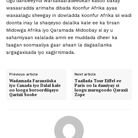
Ugu danbeeyntii warsaxaafadeedkan kasoo baxay
wasaaradda arimaha dibada Koonfur Afrika ayaa
waxaalagu sheegay in dowladda koonfur Afrika sii wadi
doonta inay la shaqeyso dalalka kale ee ka tirsan
Midowga Afrika iyo Qaramada Midoobay si ay u
sahamiyaan xalalada amni ee muddada dheer ka
taagan soomaaliya gaar ahaan la dagaallanka
argagaxisada iyo xagjirnimada.
Previous article
Next article
Wadamada Faransiiska
Taallada Tour Eiffel ee
iyo Canada iyo Dalal kale
Paris oo la damiyay si
oo looga boroordiiqayo
loogu murugoodo Qaraxii
Qarixii Soobe
Zope