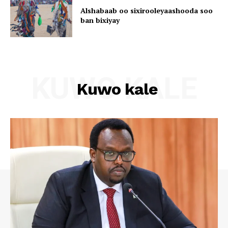
Alshabaab oo sixirooleyaashooda soo
ban bixiyay
KUWO KALE
Kuwo kale