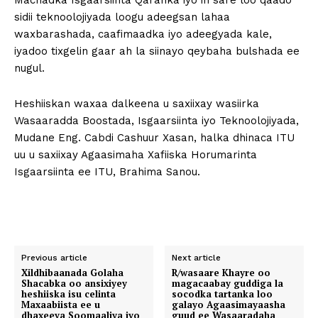
Machadka Isgaarsiinta Qaranka iyo in sare loo qaado
sidii teknoolojiyada loogu adeegsan lahaa
waxbarashada, caafimaadka iyo adeegyada kale,
iyadoo tixgelin gaar ah la siinayo qeybaha bulshada ee
nugul.
Heshiiskan waxaa dalkeena u saxiixay wasiirka
Wasaaradda Boostada, Isgaarsiinta iyo Teknoolojiyada,
Mudane Eng. Cabdi Cashuur Xasan, halka dhinaca ITU
uu u saxiixay Agaasimaha Xafiiska Horumarinta
Isgaarsiinta ee ITU, Brahima Sanou.
Previous article
Next article
Xildhibaanada Golaha
R/wasaare Khayre oo
Shacabka oo ansixiyey
magacaabay guddiga la
heshiiska isu celinta
socodka tartanka loo
Maxaabiista ee u
galayo Agaasimayaasha
dhaxeeya Soomaaliya iyo
guud ee Wasaaradaha