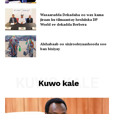
Wasaaradda Dekadaha oo wax kama
jiraan ku tilmaantay heshiiska DP
World ee dekadda Berbera
Alshabaab oo sixirooleyaashooda soo
ban bixiyay
KUWO KALE
Kuwo kale