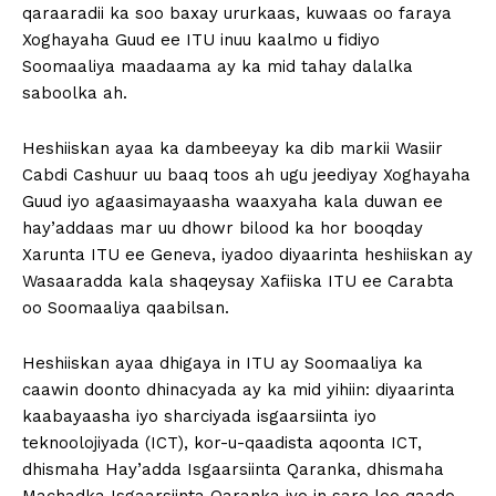
qaraaradii ka soo baxay ururkaas, kuwaas oo faraya
Xoghayaha Guud ee ITU inuu kaalmo u fidiyo
Soomaaliya maadaama ay ka mid tahay dalalka
saboolka ah.
Heshiiskan ayaa ka dambeeyay ka dib markii Wasiir
Cabdi Cashuur uu baaq toos ah ugu jeediyay Xoghayaha
Guud iyo agaasimayaasha waaxyaha kala duwan ee
hay’addaas mar uu dhowr bilood ka hor booqday
Xarunta ITU ee Geneva, iyadoo diyaarinta heshiiskan ay
Wasaaradda kala shaqeysay Xafiiska ITU ee Carabta
oo Soomaaliya qaabilsan.
Heshiiskan ayaa dhigaya in ITU ay Soomaaliya ka
caawin doonto dhinacyada ay ka mid yihiin: diyaarinta
kaabayaasha iyo sharciyada isgaarsiinta iyo
teknoolojiyada (ICT), kor-u-qaadista aqoonta ICT,
dhismaha Hay’adda Isgaarsiinta Qaranka, dhismaha