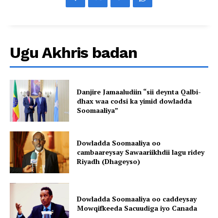
Ugu Akhris badan
Danjire Jamaaludiin “sii deynta Qalbi-
dhax waa codsi ka yimid dowladda
Soomaaliya”
Dowladda Soomaaliya oo
cambaareysay Sawaariikhdii lagu ridey
Riyadh (Dhageyso)
Dowladda Soomaaliya oo caddeysay
Mowqifkeeda Sacuudiga iyo Canada