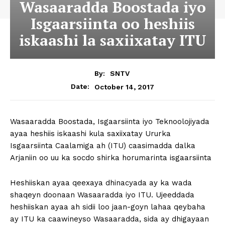
Wasaaradda Boostada iyo
Isgaarsiinta oo heshiis
iskaashi la saxiixatay ITU
By:
SNTV
October 14, 2017
Date:
Wasaaradda Boostada, Isgaarsiinta iyo Teknoolojiyada
ayaa heshiis iskaashi kula saxiixatay Ururka
Isgaarsiinta Caalamiga ah (ITU) caasimadda dalka
Arjaniin oo uu ka socdo shirka horumarinta isgaarsiinta
Heshiiskan ayaa qeexaya dhinacyada ay ka wada
shaqeyn doonaan Wasaaradda iyo ITU. Ujeeddada
heshiiskan ayaa ah sidii loo jaan-goyn lahaa qeybaha
ay ITU ka caawineyso Wasaaradda, sida ay dhigayaan