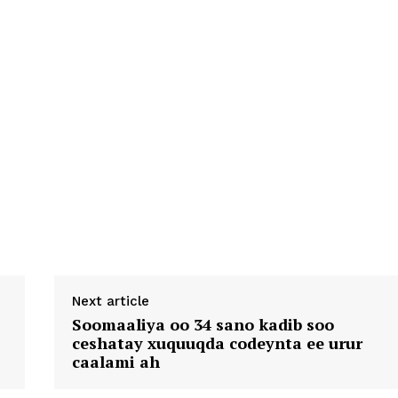
Next article
Soomaaliya oo 34 sano kadib soo
ceshatay xuquuqda codeynta ee urur
caalami ah