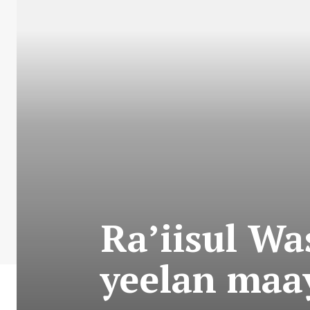
Ra’iisul W
yeelan maa