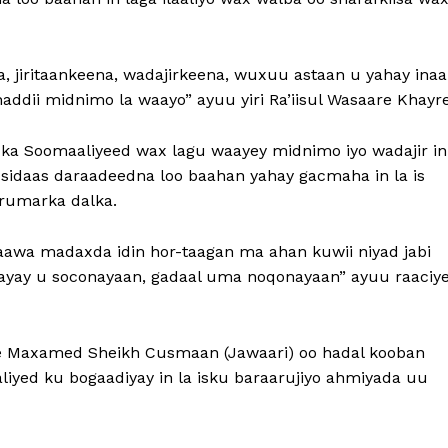
 jiritaankeena, wadajirkeena, wuxuu astaan u yahay ina
addii midnimo la waayo” ayuu yiri Ra’iisul Wasaare Khayre
ka Soomaaliyeed wax lagu waayey midnimo iyo wadajir in
, sidaas daraadeedna loo baahan yahay gacmaha in la is
rumarka dalka.
 caawa madaxda idin hor-taagan ma ahan kuwii niyad jabi
 ayay u soconayaan, gadaal uma noqonayaan” ayuu raaciy
Maxamed Sheikh Cusmaan (Jawaari) oo hadal kooban
yed ku bogaadiyay in la isku baraarujiyo ahmiyada uu