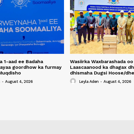
a 1-aad ee Badaha
Wasiirka Waxbarashada oo
 ayaa goordhow ka furmay
Laascaanood ka dhagax dh
Muqdisho
dhismaha Dugsi Hoose/dhe
n
-
August 4, 2026
Leyla Aden
-
August 4, 2026