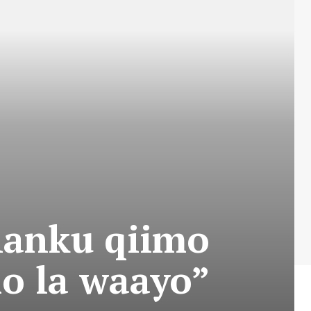
lanku qiimo
o la waayo”