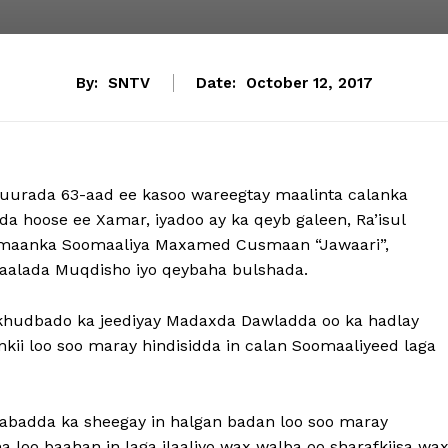
By:
SNTV
Date:
October 12, 2017
uurada 63-aad ee kasoo wareegtay maalinta calanka
a hoose ee Xamar, iyadoo ay ka qeyb galeen, Ra’isul
amaanka Soomaaliya Maxamed Cusmaan “Jawaari”,
alada Muqdisho iyo qeybaha bulshada.
 khudbado ka jeediyay Madaxda Dawladda oo ka hadlay
nkii loo soo maray hindisidda in calan Soomaaliyeed laga
abadda ka sheegay in halgan badan loo soo maray
a loo baahan in laga ilaaliyo wax walba oo sharafkiisa wa