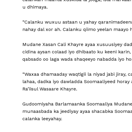
u dhimaya.
“Calanku wuxuu astaan u yahay qaranimadeena,
nahay dal xor ah. Calanku qiimo yeelan maayo h
Mudane Xasan Cali Khayre ayaa xusuusiyey dad
cidina aysan colaad iyo dhibaato ku keeni karin
qabsado oo laga wada shaqeeyo nabadda iyo ho
“Waxaa dhamaaday waqtigii la niyad jabi jiray,
lahaa, dadka iyo dawladda Soomaaliyeed horay
Ra’iisul Wasaare Khayre.
Gudoomiyaha Barlamaanka Soomaaliya Mudane 
munaasbada ka jeediyay ayaa shacabka Soomaali
calanka leeyahay.