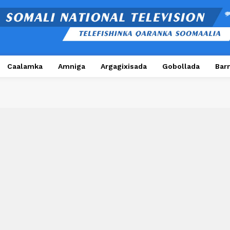
Caalamka
Amniga
Argagixisada
Gobollada
Bar