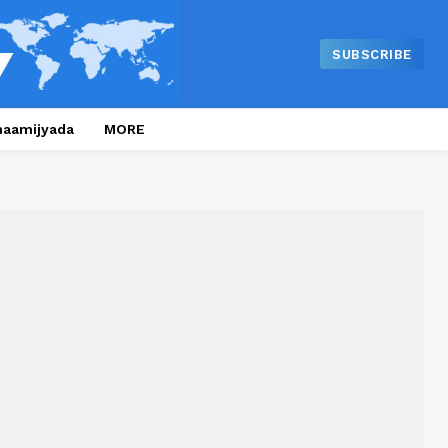
SUBSCRIBE
naamijyada
MORE