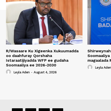
R/Wasaare Ku Xigeenka Xukuumadda
Shirweynah
oo daahfuray Qorshaha
Soomaaliya
Istaraatijiyadda WFP ee gudaha
magaalada 
Soomaaliya ee 2026-2030
Leyla Ade
Leyla Aden
-
August 4, 2026