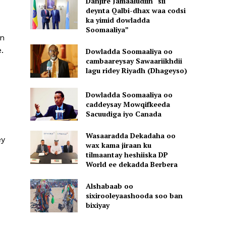
Danjire Jamaaludiin “sii
deynta Qalbi-dhax waa codsi
ka yimid dowladda
Soomaaliya”
an
.
Dowladda Soomaaliya oo
cambaareysay Sawaariikhdii
lagu ridey Riyadh (Dhageyso)
Dowladda Soomaaliya oo
caddeysay Mowqifkeeda
Sacuudiga iyo Canada
Wasaaradda Dekadaha oo
ey
wax kama jiraan ku
tilmaantay heshiiska DP
World ee dekadda Berbera
Alshabaab oo
sixirooleyaashooda soo ban
bixiyay