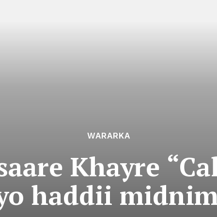
WARARKA
asaare Khayre “Ca
yo haddii midnim