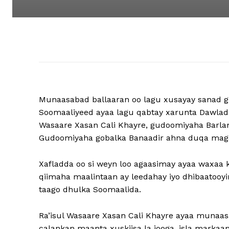
Munaasabad ballaaran oo lagu xusayay sanad g
Soomaaliyeed ayaa lagu qabtay xarunta Dawladd
Wasaare Xasan Cali Khayre, gudoomiyaha Barl
Gudoomiyaha gobalka Banaadir ahna duqa maga
Xafladda oo si weyn loo agaasimay ayaa waxaa
qiimaha maalintaan ay leedahay iyo dhibaatooyi
taago dhulka Soomaalida.
Ra’isul Wasaare Xasan Cali Khayre ayaa munaas
calankan maanta xuskiisa la jooga, isla markaan