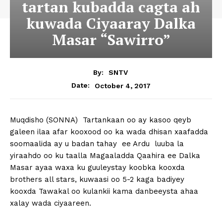
tartan kubadda cagta ah
kuwada Ciyaaray Dalka
Masar “Sawirro”
By:
SNTV
October 4, 2017
Date:
Muqdisho (SONNA) Tartankaan oo ay kasoo qeyb
galeen ilaa afar kooxood oo ka wada dhisan xaafadda
soomaalida ay u badan tahay ee Ardu luuba la
yiraahdo oo ku taalla Magaaladda Qaahira ee Dalka
Masar ayaa waxa ku guuleystay koobka kooxda
brothers all stars, kuwaasi oo 5-2 kaga badiyey
kooxda Tawakal oo kulankii kama danbeeysta ahaa
xalay wada ciyaareen.