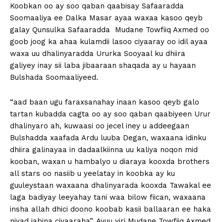
Koobkan oo ay soo qaban qaabisay Safaaradda
Soomaaliya ee Dalka Masar ayaa waxaa kasoo qeyb
galay Qunsulka Safaaradda Mudane Towfiiq Axmed oo
goob joog ka ahaa kulamdii lasoo ciyaaray oo idil ayaa
waxa uu dhalinyaradda Ururka Sooyaal ku dhiira
galiyey inay sii laba jibaaraan shaqada ay u hayaan
Bulshada Soomaaliyeed.
“aad baan ugu faraxsanahay inaan kasoo qeyb galo
tartan kubadda cagta oo ay soo qaban qaabiyeen Urur
dhalinyaro ah, kuwaasi oo jecel iney u addeegaan
Bulshadda xaafada Ardu luuba Degan, waxaana idinku
dhiira galinayaa in dadaalkiinna uu kaliya noqon mid
kooban, waxan u hambalyo u diaraya kooxda brothers
all stars oo nasiib u yeelatay in koobka ay ku
guuleystaan waxaana dhalinyarada kooxda Tawakal ee
laga badiyay leeyahay tani waa bilow fiican, waxaana
insha allah dhici doono koobab kasii ballaaran ee haka
niyad jabina ciyaaraha”. Ayuu yiri Mudane Towfiiq Axmed