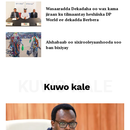
Wasaaradda Dekadaha oo wax kama
jiraan ku tilmaantay heshiiska DP
World ee dekadda Berbera
Alshabaab oo sixirooleyaashooda soo
ban bixiyay
KUWO KALE
Kuwo kale