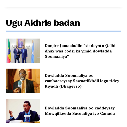
Ugu Akhris badan
Danjire Jamaaludiin “sii deynta Qalbi-
dhax waa codsi ka yimid dowladda
Soomaaliya”
Dowladda Soomaaliya oo
cambaareysay Sawaariikhdii lagu ridey
Riyadh (Dhageyso)
Dowladda Soomaaliya oo caddeysay
Mowqifkeeda Sacuudiga iyo Canada