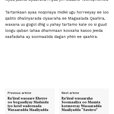
Tartankaan ayaa noqonaya midkii ugu horreeyay ee loo
qabto dhalinyarada ciyaaraha ee Magaalada Qaahira,
waxana uu gogol dhig u yahay tartamo kale oo si guud
loogu qaban lahaa dhammaan kooxaha kasoo jeeda
xaafadaha ay soomaalida dagan yihiin ee qaahira.
Previous article
Next article
Ra’iisul wasaare Kheyre
Ra’iisul wasaaraha
oo bogaadiyay Madaxda
Soomaaliya oo Maanta
iyo howl wadeenada
kormeeray Wasaaradda
Wasaaradda Maaliyadda
Maaliyadda “Sawirro”