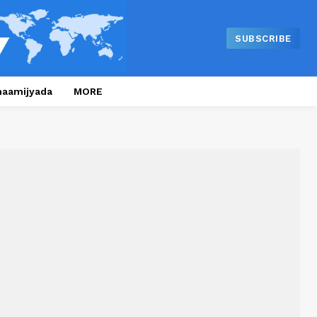
SUBSCRIBE
naamijyada
MORE