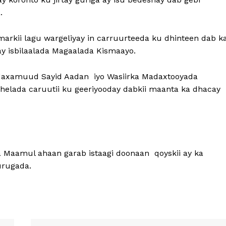
.
arkii lagu wargeliyay in carruurteeda ku dhinteen dab k
ay isbilaalada Magaalada Kismaayo.
Maxamuud Sayid Aadan iyo Wasiirka Madaxtooyada
ehelada caruutii ku geeriyooday dabkii maanta ka dhacay
 Maamul ahaan garab istaagi doonaan qoyskii ay ka
urugada.