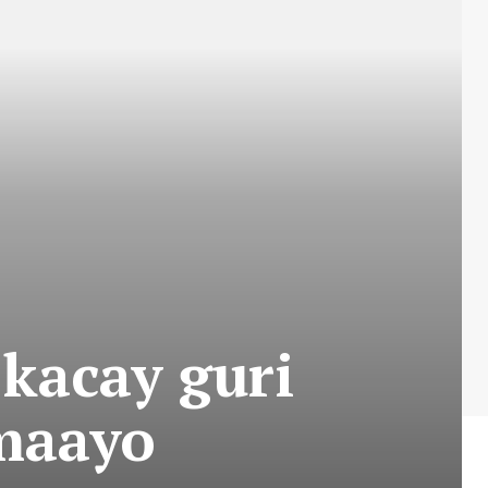
kacay guri
maayo