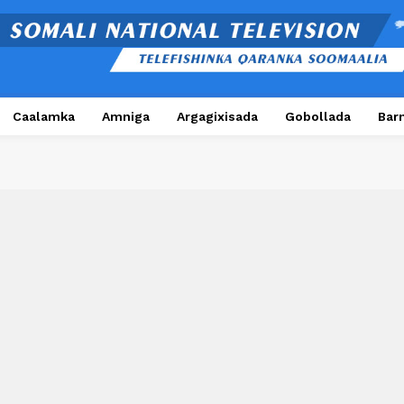
Caalamka
Amniga
Argagixisada
Gobollada
Bar