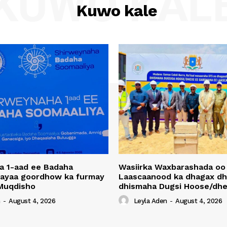
KUWO KAL
Kuwo kale
a 1-aad ee Badaha
Wasiirka Waxbarashada oo
 ayaa goordhow ka furmay
Laascaanood ka dhagax dh
Muqdisho
dhismaha Dugsi Hoose/dhe
n
-
August 4, 2026
Leyla Aden
-
August 4, 2026