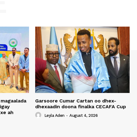
E
 magaalada
Garsoore Cumar Cartan oo dhex-
igay
dhexaadin doona finalka CECAFA Cup
xe ah
Leyla Aden
-
August 4, 2026