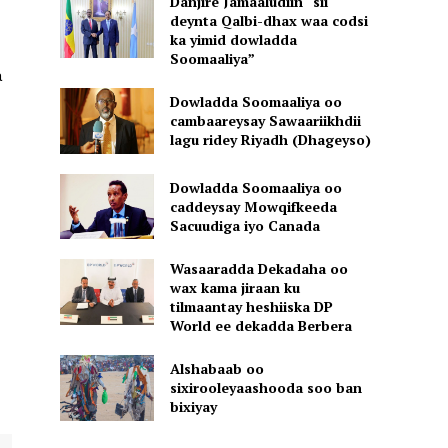
Danjire Jamaaludiin “sii
deynta Qalbi-dhax waa codsi
ka yimid dowladda
Soomaaliya”
a
Dowladda Soomaaliya oo
cambaareysay Sawaariikhdii
lagu ridey Riyadh (Dhageyso)
Dowladda Soomaaliya oo
caddeysay Mowqifkeeda
Sacuudiga iyo Canada
Wasaaradda Dekadaha oo
wax kama jiraan ku
tilmaantay heshiiska DP
World ee dekadda Berbera
Alshabaab oo
sixirooleyaashooda soo ban
bixiyay