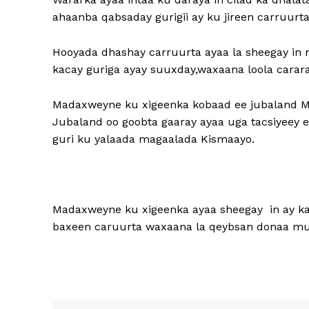
ahaanba qabsaday gurigii ay ku jireen carruurta
Hooyada dhashay carruurta ayaa la sheegay in m
kacay guriga ayay suuxday,waxaana loola carar
Madaxweyne ku xigeenka kobaad ee jubaland 
Jubaland oo goobta gaaray ayaa uga tacsiyeey 
guri ku yalaada magaalada Kismaayo.
Madaxweyne ku xigeenka ayaa sheegay in ay ka
baxeen caruurta waxaana la qeybsan donaa m