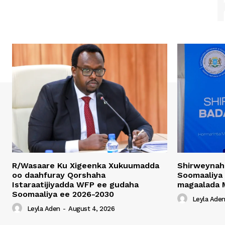
R/Wasaare Ku Xigeenka Xukuumadda
Shirweynah
oo daahfuray Qorshaha
Soomaaliya
Istaraatijiyadda WFP ee gudaha
magaalada 
Soomaaliya ee 2026-2030
Leyla Ade
Leyla Aden
-
August 4, 2026