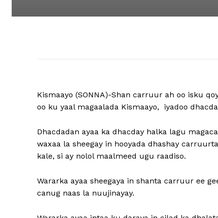
Kismaayo (SONNA)-Shan carruur ah oo isku qoy
oo ku yaal magaalada Kismaayo, iyadoo dhacda
Dhacdadan ayaa ka dhacday halka lagu magacaa
waxaa la sheegay in hooyada dhashay carruurtan
kale, si ay nolol maalmeed ugu raadiso.
Wararka ayaa sheegaya in shanta carruur ee ge
canug naas la nuujinayay.
Wararka ayaa intaa ku daraya in cilad ka dhalat