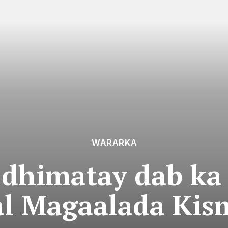
WARARKA
 dhimatay dab ka 
al Magaalada Kis