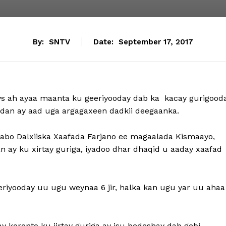
By:
SNTV
Date:
September 17, 2017
s ah ayaa maanta ku geeriyooday dab ka kacay gurigood
dan ay aad uga argagaxeen dadkii deegaanka.
bo Dalxiiska Xaafada Farjano ee magaalada Kismaayo,
 ay ku xirtay guriga, iyadoo dhar dhaqid u aaday xaafad
eriyooday uu ugu weynaa 6 jir, halka kan ugu yar uu ahaa
ay koronto ku jirtay guriga ay isu bedeshay dab gebi