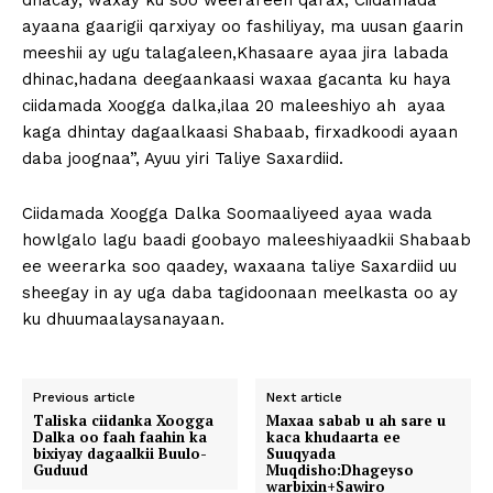
dhacay, waxay ku soo weerareen qarax, Ciidamada
ayaana gaarigii qarxiyay oo fashiliyay, ma uusan gaarin
meeshii ay ugu talagaleen,Khasaare ayaa jira labada
dhinac,hadana deegaankaasi waxaa gacanta ku haya
ciidamada Xoogga dalka,ilaa 20 maleeshiyo ah ayaa
kaga dhintay dagaalkaasi Shabaab, firxadkoodi ayaan
daba joognaa”, Ayuu yiri Taliye Saxardiid.
Ciidamada Xoogga Dalka Soomaaliyeed ayaa wada
howlgalo lagu baadi goobayo maleeshiyaadkii Shabaab
ee weerarka soo qaadey, waxaana taliye Saxardiid uu
sheegay in ay uga daba tagidoonaan meelkasta oo ay
ku dhuumaalaysanayaan.
Previous article
Next article
Taliska ciidanka Xoogga
Maxaa sabab u ah sare u
Dalka oo faah faahin ka
kaca khudaarta ee
bixiyay dagaalkii Buulo-
Suuqyada
Guduud
Muqdisho:Dhageyso
warbixin+Sawiro