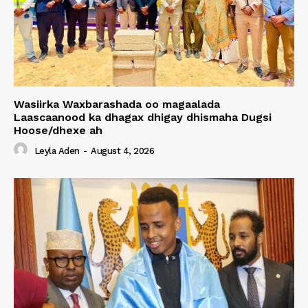
Wasiirka Waxbarashada oo magaalada
Laascaanood ka dhagax dhigay dhismaha Dugsi
Hoose/dhexe ah
Leyla Aden
-
August 4, 2026