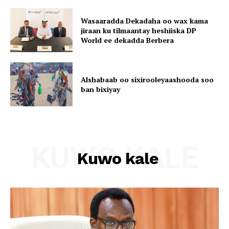
Wasaaradda Dekadaha oo wax kama
jiraan ku tilmaantay heshiiska DP
World ee dekadda Berbera
Alshabaab oo sixirooleyaashooda soo
ban bixiyay
KUWO KALE
Kuwo kale