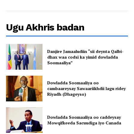
Ugu Akhris badan
Danjire Jamaaludiin “sii deynta Qalbi-
dhax waa codsi ka yimid dowladda
Soomaaliya”
Dowladda Soomaaliya oo
cambaareysay Sawaariikhdii lagu ridey
Riyadh (Dhageyso)
Dowladda Soomaaliya oo caddeysay
Mowqifkeeda Sacuudiga iyo Canada