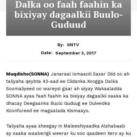
Dalka oo faah faahin ka
bixiyay dagaalkii Buulo-
Guduud
By:
SNTV
September 3, 2017
Date:
Muqdisho(SONNA)
Janaraal Ismaaciil Saxar Diid oo ah
taliyaha qeybta 43-aad ee Ciidanka Xoogga Dalka
Soomaliyeed oo wareysi gaar ah siiyay Wakaaladda
SONNA ayaa faah faahin ka bixiyay dagaalkii saaka ka
dhacay Deegaanka Buulo Guduug ee Duleedka
Koonfureed ee magaalada Kismaayo.
Taliyaha ayaa sheegay in Maleeshiyaadka Alshabaab
ay saaka waaberigii weerar ku soo qaadeen Xero ay ku