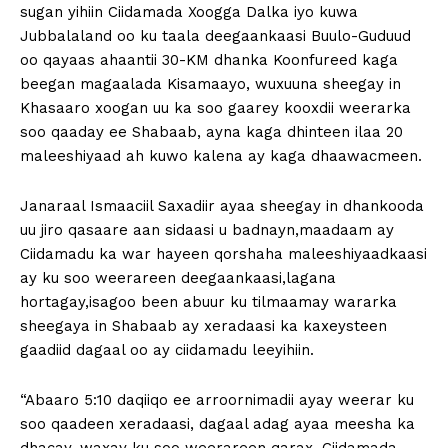
sugan yihiin Ciidamada Xoogga Dalka iyo kuwa
Jubbalaland oo ku taala deegaankaasi Buulo-Guduud
oo qayaas ahaantii 30-KM dhanka Koonfureed kaga
beegan magaalada Kisamaayo, wuxuuna sheegay in
Khasaaro xoogan uu ka soo gaarey kooxdii weerarka
soo qaaday ee Shabaab, ayna kaga dhinteen ilaa 20
maleeshiyaad ah kuwo kalena ay kaga dhaawacmeen.
Janaraal Ismaaciil Saxadiir ayaa sheegay in dhankooda
uu jiro qasaare aan sidaasi u badnayn,maadaam ay
Ciidamadu ka war hayeen qorshaha maleeshiyaadkaasi
ay ku soo weerareen deegaankaasi,lagana
hortagay,isagoo been abuur ku tilmaamay wararka
sheegaya in Shabaab ay xeradaasi ka kaxeysteen
gaadiid dagaal oo ay ciidamadu leeyihiin.
“Abaaro 5:10 daqiiqo ee arroornimadii ayay weerar ku
soo qaadeen xeradaasi, dagaal adag ayaa meesha ka