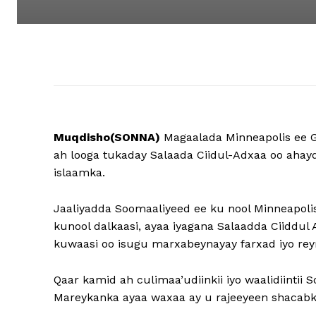
Muqdisho(SONNA)
Magaalada Minneapolis ee G
ah looga tukaday Salaada Ciidul-Adxaa oo ah
islaamka.
Jaaliyadda Soomaaliyeed ee ku nool Minneapolis
kunool dalkaasi, ayaa iyagana Salaadda Ciiddul
kuwaasi oo isugu marxabeynayay farxad iyo rey
Qaar kamid ah culimaa’udiinkii iyo waalidiintii
Mareykanka ayaa waxaa ay u rajeeyeen shacabka