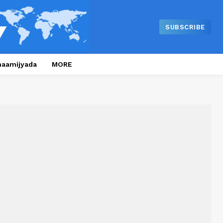
SUBSCRIBE
naamijyada
MORE