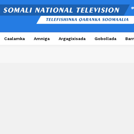
Caalamka
Amniga
Argagixisada
Gobollada
Bar