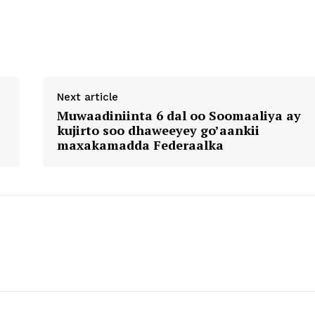
Next article
Muwaadiniinta 6 dal oo Soomaaliya ay
kujirto soo dhaweeyey go’aankii
maxakamadda Federaalka