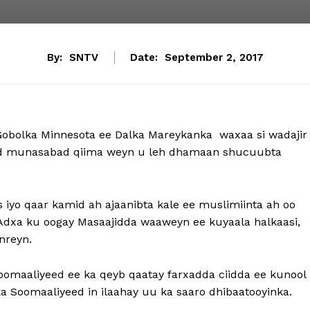
By:
SNTV
Date:
September 2, 2017
obolka Minnesota ee Dalka Mareykanka waxaa si wadajir
ayd munasabad qiima weyn u leh dhamaan shucuubta
 iyo qaar kamid ah ajaanibta kale ee muslimiinta ah oo
 Adxa ku oogay Masaajidda waaweyn ee kuyaala halkaasi,
nreyn.
 Soomaaliyeed ee ka qeyb qaatay farxadda ciidda ee kunool
 Soomaaliyeed in ilaahay uu ka saaro dhibaatooyinka.