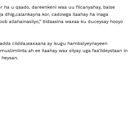
or ha u qaado, dareenkeni waa uu fiicanyahay, balse
a dhig,calankayna kor, cadowga ilaahay ha inaga
oob allahainasiiyo,” Sidaasina waxaa ku duceysay hooyo
adda ciidda,waxaana ay isugu hambalyeynayeen
uslimiinta ah ee ilaahay wax siiyay uga faa’iideystaan in
 heysan.