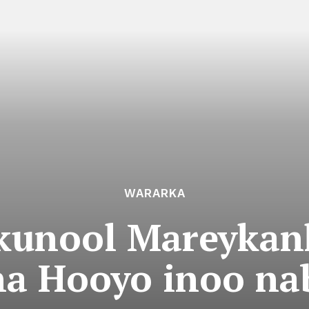
WARARKA
kunool Mareyka
na Hooyo inoo na