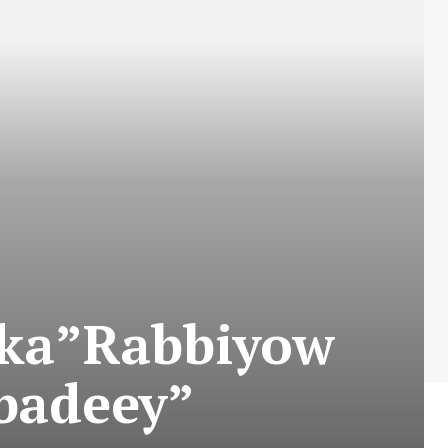
nka”Rabbiyow
badeey”