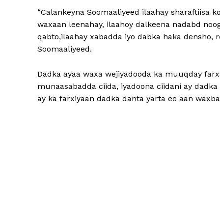
“Calankeyna Soomaaliyeed ilaahay sharaftiisa k
waxaan leenahay, ilaahoy dalkeena nadabd noog
qabto,ilaahay xabadda iyo dabka haka densho, r
Soomaaliyeed.
Dadka ayaa waxa wejiyadooda ka muuqday farx
munaasabadda ciida, iyadoona ciidani ay dadka m
ay ka farxiyaan dadka danta yarta ee aan waxba