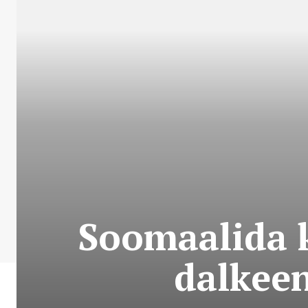
Soomaalida 
dalkee