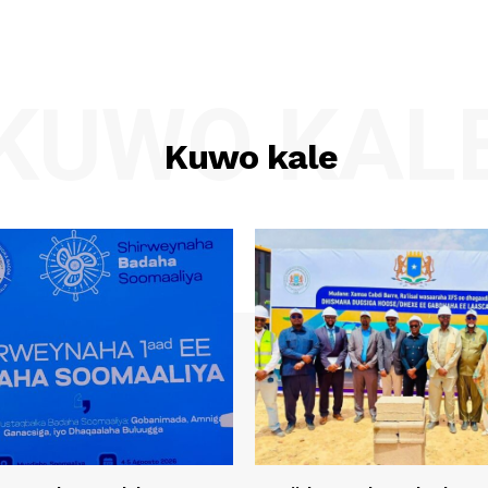
KUWO KAL
Kuwo kale