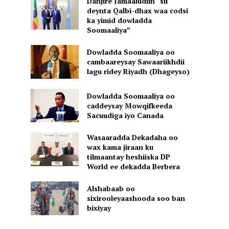
Danjire Jamaaludiin “sii
deynta Qalbi-dhax waa codsi
ka yimid dowladda
Soomaaliya”
Dowladda Soomaaliya oo
cambaareysay Sawaariikhdii
lagu ridey Riyadh (Dhageyso)
Dowladda Soomaaliya oo
caddeysay Mowqifkeeda
Sacuudiga iyo Canada
Wasaaradda Dekadaha oo
wax kama jiraan ku
tilmaantay heshiiska DP
World ee dekadda Berbera
Alshabaab oo
sixirooleyaashooda soo ban
bixiyay