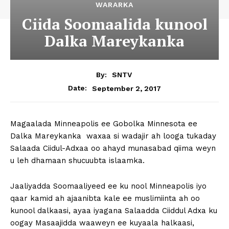
WARARKA
Ciida Soomaalida kunool
Dalka Mareykanka
By:
SNTV
September 2, 2017
Date:
Magaalada Minneapolis ee Gobolka Minnesota ee
Dalka Mareykanka waxaa si wadajir ah looga tukaday
Salaada Ciidul-Adxaa oo ahayd munasabad qiima weyn
u leh dhamaan shucuubta islaamka.
Jaaliyadda Soomaaliyeed ee ku nool Minneapolis iyo
qaar kamid ah ajaanibta kale ee muslimiinta ah oo
kunool dalkaasi, ayaa iyagana Salaadda Ciiddul Adxa ku
oogay Masaajidda waaweyn ee kuyaala halkaasi,