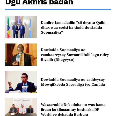
Ugu Akhris badan
Danjire Jamaaludiin “sii deynta Qalbi-
dhax waa codsi ka yimid dowladda
Soomaaliya”
Dowladda Soomaaliya oo
cambaareysay Sawaariikhdii lagu ridey
Riyadh (Dhageyso)
Dowladda Soomaaliya oo caddeysay
Mowqifkeeda Sacuudiga iyo Canada
Wasaaradda Dekadaha oo wax kama
jiraan ku tilmaantay heshiiska DP
World ee dekadda Berbera