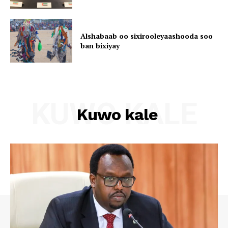
Alshabaab oo sixirooleyaashooda soo
ban bixiyay
KUWO KALE
Kuwo kale