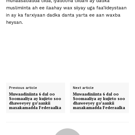
munaasabadda ciida, iyadoona ciidani ay dadka
muslimiinta ah ee ilaahay wax siiyay uga faa’iideystaan
in ay ka farxiyaan dadka danta yarta ee aan waxba
heysan.
Previous article
Next article
Muwaadiniinta 6 dal oo
Muwaadiniinta 6 dal oo
Soomaaliya ay kujirto soo
Soomaaliya ay kujirto soo
dhaweeyey go’aankii
dhaweeyey go’aankii
maxakamadda Federaalka
maxakamadda Federaalka