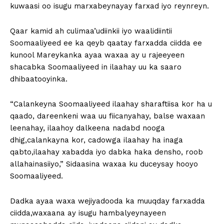
kuwaasi oo isugu marxabeynayay farxad iyo reynreyn.
Qaar kamid ah culimaa’udiinkii iyo waalidiintii
Soomaaliyeed ee ka qeyb qaatay farxadda ciidda ee
kunool Mareykanka ayaa waxaa ay u rajeeyeen
shacabka Soomaaliyeed in ilaahay uu ka saaro
dhibaatooyinka.
“Calankeyna Soomaaliyeed ilaahay sharaftiisa kor ha u
qaado, dareenkeni waa uu fiicanyahay, balse waxaan
leenahay, ilaahoy dalkeena nadabd nooga
dhig,calankayna kor, cadowga ilaahay ha inaga
qabto,ilaahay xabadda iyo dabka haka densho, roob
allahainasiiyo,” Sidaasina waxaa ku duceysay hooyo
Soomaaliyeed.
Dadka ayaa waxa wejiyadooda ka muuqday farxadda
ciidda,waxaana ay isugu hambalyeynayeen