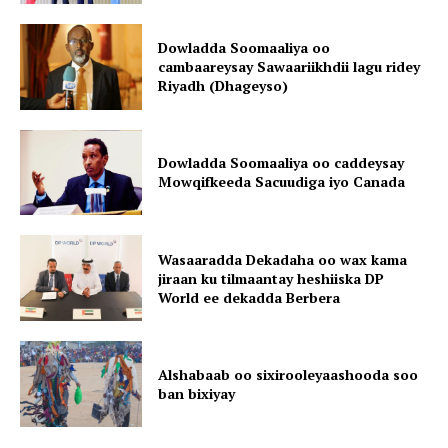
Dowladda Soomaaliya oo
cambaareysay Sawaariikhdii lagu ridey
Riyadh (Dhageyso)
Dowladda Soomaaliya oo caddeysay
Mowqifkeeda Sacuudiga iyo Canada
Wasaaradda Dekadaha oo wax kama
jiraan ku tilmaantay heshiiska DP
World ee dekadda Berbera
Alshabaab oo sixirooleyaashooda soo
ban bixiyay