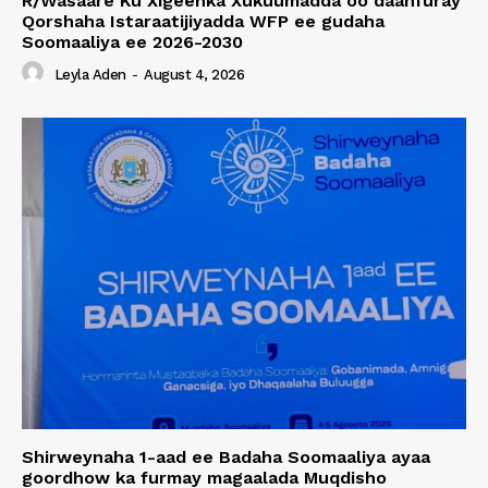
R/Wasaare Ku Xigeenka Xukuumadda oo daahfuray
Qorshaha Istaraatijiyadda WFP ee gudaha
Soomaaliya ee 2026-2030
Leyla Aden
-
August 4, 2026
Shirweynaha 1-aad ee Badaha Soomaaliya ayaa
goordhow ka furmay magaalada Muqdisho