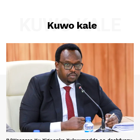
KUWO KALE
Kuwo kale