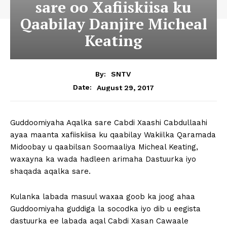
sare oo Xafiiskiisa ku
Qaabilay Danjire Micheal
Keating
By:
SNTV
August 29, 2017
Date:
Guddoomiyaha Aqalka sare Cabdi Xaashi Cabdullaahi
ayaa maanta xafiiskiisa ku qaabilay Wakiilka Qaramada
Midoobay u qaabilsan Soomaaliya Micheal Keating,
waxayna ka wada hadleen arimaha Dastuurka iyo
shaqada aqalka sare.
Kulanka labada masuul waxaa goob ka joog ahaa
Guddoomiyaha guddiga la socodka iyo dib u eegista
dastuurka ee labada aqal Cabdi Xasan Cawaale