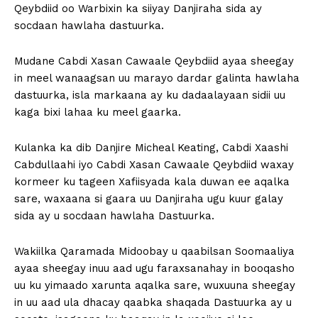
Qeybdiid oo Warbixin ka siiyay Danjiraha sida ay
socdaan hawlaha dastuurka.
Mudane Cabdi Xasan Cawaale Qeybdiid ayaa sheegay
in meel wanaagsan uu marayo dardar galinta hawlaha
dastuurka, isla markaana ay ku dadaalayaan sidii uu
kaga bixi lahaa ku meel gaarka.
Kulanka ka dib Danjire Micheal Keating, Cabdi Xaashi
Cabdullaahi iyo Cabdi Xasan Cawaale Qeybdiid waxay
kormeer ku tageen Xafiisyada kala duwan ee aqalka
sare, waxaana si gaara uu Danjiraha ugu kuur galay
sida ay u socdaan hawlaha Dastuurka.
Wakiilka Qaramada Midoobay u qaabilsan Soomaaliya
ayaa sheegay inuu aad ugu faraxsanahay in booqasho
uu ku yimaado xarunta aqalka sare, wuxuuna sheegay
in uu aad ula dhacay qaabka shaqada Dastuurka ay u