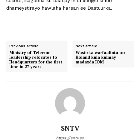
socoto, isagoona ku baaqay in la xoojiyo si loo
dhameystirayo hawlaha harsan ee Dastuurka.
Previous article
Next article
Ministry of Telecom
Wasiirka warfaafinta oo
leadership relocates to
Holand kula kulmay
Headquarters for the first
madaxda IOM
time in 27 years
SNTV
https://sntv.so