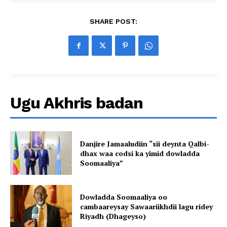
SHARE POST:
Ugu Akhris badan
Danjire Jamaaludiin “sii deynta Qalbi-
dhax waa codsi ka yimid dowladda
Soomaaliya”
Dowladda Soomaaliya oo
cambaareysay Sawaariikhdii lagu ridey
Riyadh (Dhageyso)