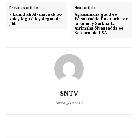
Previous article
Next article
7 kamid ah Al-shabaab oo
Agaasimaha guud ee
xalay lagu diley degmada
Wasaaradda Dastuurka oo
Jilib
la kulmay Sarkaalka
Arrimaha Siyaasadda ee
Safaaradda USA
SNTV
https://sntv.so