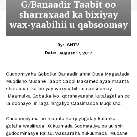
G/Banaadir Taabit oo
sharraxaad ka bixiyay
wax-yaabihii u qabsoomay
By:
SNTV
August 17, 2017
Date:
Gudoomiyaha Gobolka Banaadir ahna Duqa Magaalada
Muqdisho Mudane Taabit Cabdi Maxamed,ayaa maanta
sharaxaad ka bixiyay waxyaabihii u qabsoomay
Maamulka Gobalka iyo qorshayaasha kutalagal ah ee
la doonayo in laga hirgaliyo Caasimadda Muqdisho.
Guddoomiyaha oo maanta ka qeybgalay kulanka
golaha wasiirada Xukuumada Soomaaliya oo uu shir
gudoominaaye Ra’isul Wasaaraha Xukuumada Mudane