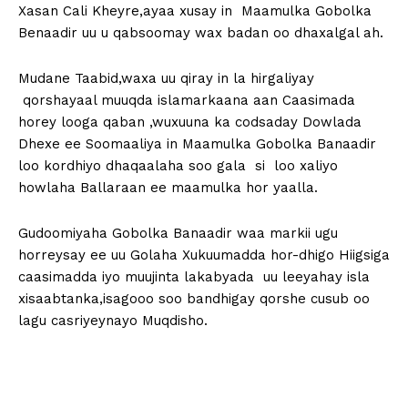
Xasan Cali Kheyre,ayaa xusay in Maamulka Gobolka
Benaadir uu u qabsoomay wax badan oo dhaxalgal ah.
Mudane Taabid,waxa uu qiray in la hirgaliyay
qorshayaal muuqda islamarkaana aan Caasimada
horey looga qaban ,wuxuuna ka codsaday Dowlada
Dhexe ee Soomaaliya in Maamulka Gobolka Banaadir
loo kordhiyo dhaqaalaha soo gala si loo xaliyo
howlaha Ballaraan ee maamulka hor yaalla.
Gudoomiyaha Gobolka Banaadir waa markii ugu
horreysay ee uu Golaha Xukuumadda hor-dhigo Hiigsiga
caasimadda iyo muujinta lakabyada uu leeyahay isla
xisaabtanka,isagooo soo bandhigay qorshe cusub oo
lagu casriyeynayo Muqdisho.