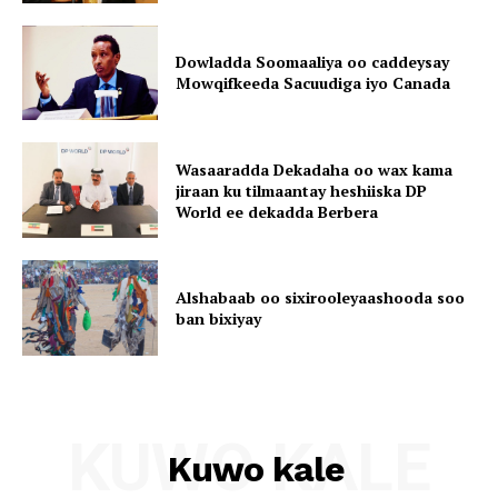
Dowladda Soomaaliya oo caddeysay
Mowqifkeeda Sacuudiga iyo Canada
Wasaaradda Dekadaha oo wax kama
jiraan ku tilmaantay heshiiska DP
World ee dekadda Berbera
Alshabaab oo sixirooleyaashooda soo
ban bixiyay
KUWO KALE
Kuwo kale