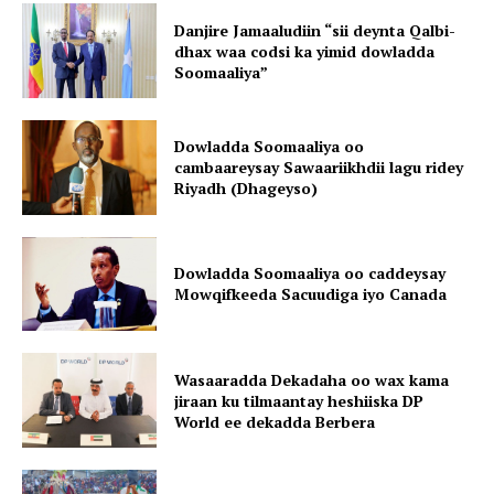
Danjire Jamaaludiin “sii deynta Qalbi-
dhax waa codsi ka yimid dowladda
Soomaaliya”
Dowladda Soomaaliya oo
cambaareysay Sawaariikhdii lagu ridey
Riyadh (Dhageyso)
Dowladda Soomaaliya oo caddeysay
Mowqifkeeda Sacuudiga iyo Canada
Wasaaradda Dekadaha oo wax kama
jiraan ku tilmaantay heshiiska DP
World ee dekadda Berbera