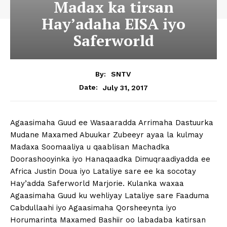
Madax ka tirsan
Hay’adaha EISA iyo
Saferworld
By:
SNTV
July 31, 2017
Date:
Agaasimaha Guud ee Wasaaradda Arrimaha Dastuurka
Mudane Maxamed Abuukar Zubeeyr ayaa la kulmay
Madaxa Soomaaliya u qaablisan Machadka
Doorashooyinka iyo Hanaqaadka Dimuqraadiyadda ee
Africa Justin Doua iyo Lataliye sare ee ka socotay
Hay’adda Saferworld Marjorie. Kulanka waxaa
Agaasimaha Guud ku wehliyay Lataliye sare Faaduma
Cabdullaahi iyo Agaasimaha Qorsheeynta iyo
Horumarinta Maxamed Bashiir oo labadaba katirsan