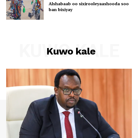
Alshabaab oo sixirooleyaashooda soo
ban bixiyay
KUWO KALE
Kuwo kale