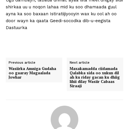
Ugu dambayn, labada dhinac ayaa isla meel dhigay sidii
shirkaa uu u noqon lahaa mid ku soo dhamaada guul
ayna ka soo baxaan Istiratiijiyooyin wax ku ool ah oo
door wayn ka qaata Geedi-socodka dib-u-eegista
Dastuurka
Previous article
Next article
Wasiirka Amniga Gudaha
Maxakamadda ciidamada
oo gaaray Magaalada
Qalabka sida oo xukun dil
Jowhar
ah ku riday gacan ku dhiig
lihii dilay Wasiir Cabaas
Siraaji