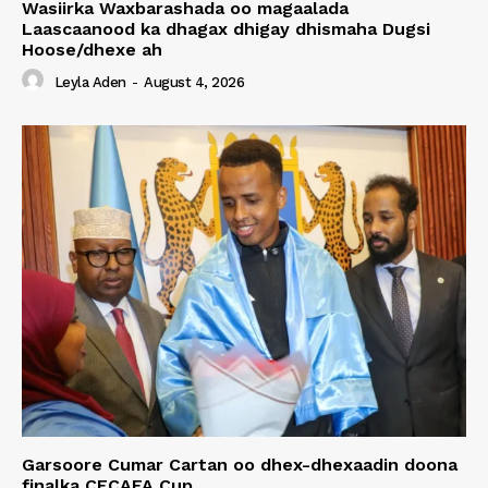
Wasiirka Waxbarashada oo magaalada
Laascaanood ka dhagax dhigay dhismaha Dugsi
Hoose/dhexe ah
Leyla Aden
-
August 4, 2026
Garsoore Cumar Cartan oo dhex-dhexaadin doona
finalka CECAFA Cup