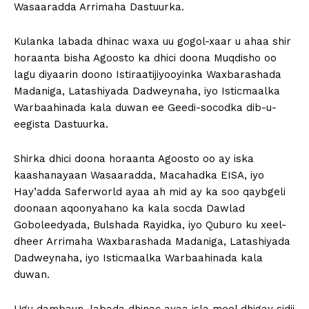
Wasaaradda Arrimaha Dastuurka.
Kulanka labada dhinac waxa uu gogol-xaar u ahaa shir
horaanta bisha Agoosto ka dhici doona Muqdisho oo
lagu diyaarin doono Istiraatijiyooyinka Waxbarashada
Madaniga, Latashiyada Dadweynaha, iyo Isticmaalka
Warbaahinada kala duwan ee Geedi-socodka dib-u-
eegista Dastuurka.
Shirka dhici doona horaanta Agoosto oo ay iska
kaashanayaan Wasaaradda, Macahadka EISA, iyo
Hay’adda Saferworld ayaa ah mid ay ka soo qaybgeli
doonaan aqoonyahano ka kala socda Dawlad
Goboleedyada, Bulshada Rayidka, iyo Quburo ku xeel-
dheer Arrimaha Waxbarashada Madaniga, Latashiyada
Dadweynaha, iyo Isticmaalka Warbaahinada kala
duwan.