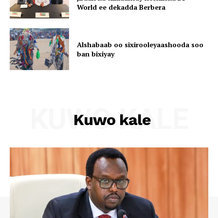
World ee dekadda Berbera
Alshabaab oo sixirooleyaashooda soo
ban bixiyay
KUWO KALE
Kuwo kale