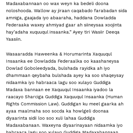
Madaxabannaan oo wax weyn ka bedeli doona
noloshooda. Wallow ay jiraan caqabado farabadan sida
amniga, gaajada iyo abaaraha, haddana Dowladda
Federaaka waxey ahmiyad gaar ah siineysaa xoojinta
hay’adaha xuquuqul insaanka.” Ayey tiri Wasiir Deeqa
Yaasiin.
Wasaaradda Haweenka & Horumarinta Xaquuqul
Insaanka ee Dowladda Federaalka oo kaashaneysa
Dowlad Goboleedyada, bulshada rayidka ah iyo
dhammaan qeybaha bulshada ayey ka soo shaqeysay
nidaamka iyo habraaca lagu soo xulayo Guddiga
Madaxa bannaan ee Xaquuqul Insaanka iyadoo la
raacayo Sharciga Guddiga Xaquuqul Insaanka (Human
Rights Commission Law). Guddigan ku meel gaarka ah
ayaa maalmaha soo socda ka howlgeli doonaa
diyaarinta sidii loo soo xuli lahaa Guddiga
Madaxabanaan. Waxeyna diyaarinayaan nidaamka iyo
habraaca lagu soo xulayo Guddiga Madaxabannaan