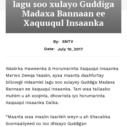
lagu soo xulayo Guddiga
Madaxa Bannaan ee
Xaquuqul Insaanka
By:
SNTV
July 10, 2017
Date:
Wasiirka Haweenka & Horumarinta Xaquuqul Insaanka
Marwo Deeqa Yaasiin, ayaa maanta daahfurtay
billowgii nidaamkii lagu soo xulayey Guddiga Madaxa
Bannaan ee Xaquuqul Insaanka. Tani waa tallaabo
muhiim u ah xoojinta, dhowrista iyo horumarinta
Xaquuqul Insaanka Dalka.
“Maanta waa maalin taariikh weyn u ah Shacabka
Soomaaliyeed oo loo dhisayo Guddigan