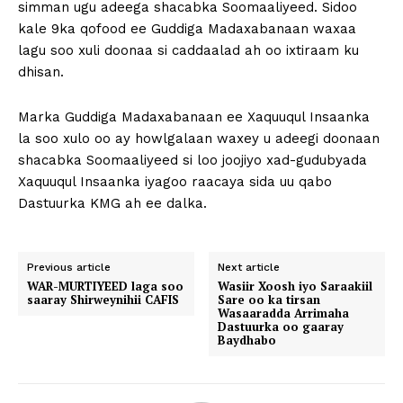
simman ugu adeega shacabka Soomaaliyeed. Sidoo
kale 9ka qofood ee Guddiga Madaxabanaan waxaa
lagu soo xuli doonaa si caddaalad ah oo ixtiraam ku
dhisan.
Marka Guddiga Madaxabanaan ee Xaquuqul Insaanka
la soo xulo oo ay howlgalaan waxey u adeegi doonaan
shacabka Soomaaliyeed si loo joojiyo xad-gudubyada
Xaquuqul Insaanka iyagoo raacaya sida uu qabo
Dastuurka KMG ah ee dalka.
Previous article
Next article
WAR-MURTIYEED laga soo
Wasiir Xoosh iyo Saraakiil
saaray Shirweynihii CAFIS
Sare oo ka tirsan
Wasaaradda Arrimaha
Dastuurka oo gaaray
Baydhabo