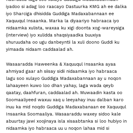
iyadoo si adag loo raacayo Dastuurka KMG ah ee dalka
iyo Sharciga dhisidda Guddiga Madaxabannaan ee
Xaquuqul Insaanka. Marka la diyaariyo habraaca iyo
nidaamka xulista, waxaa ku xigi doonta xog-wareysiga
(interview) iyo xulidda shaqsiyaadka buuxiya
shuruudaha oo ugu danbeyntii la xuli doono Guddi ku
yimaada nidaam caddaalad ah.
Wasaaradda Haweenka & Xaquuqul Insaanka ayaa
ahmiyad gaar ah siisay sidii nidaamka iyo habraaca
lagu soo xulayo Guddiga Madaxabannaan ay u noqon
lahaayeen kuwo loo dhan yahay, laga wada qeyb
qaatay, daahfuran, caddaalad ah. Muwaadin kasta oo
Soomaaliyeed waxuu xaq u leeyahay inuu dalban karo
inuu ka mid noqdo Guddiga Madaxabanaan ee Xaquuqul
Insaanka Soomaaliya. Wasaaraddu waxey sidoo kale
abuurtay jawi xoojinaya isla xisaabtanka si loo hubiyo in
nidaamka iyo habraaca uu u noqon lahaa mid si