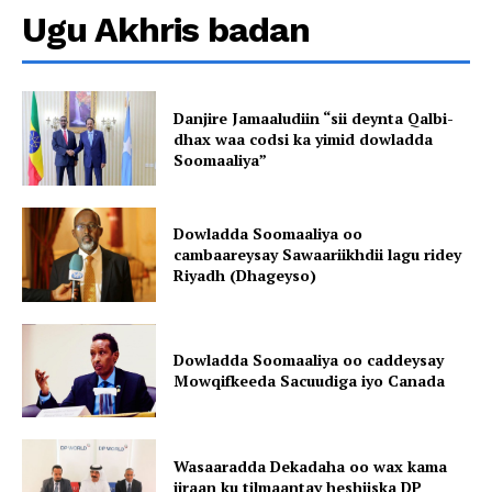
Ugu Akhris badan
Danjire Jamaaludiin “sii deynta Qalbi-
dhax waa codsi ka yimid dowladda
Soomaaliya”
Dowladda Soomaaliya oo
cambaareysay Sawaariikhdii lagu ridey
Riyadh (Dhageyso)
Dowladda Soomaaliya oo caddeysay
Mowqifkeeda Sacuudiga iyo Canada
Wasaaradda Dekadaha oo wax kama
jiraan ku tilmaantay heshiiska DP