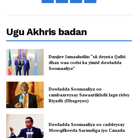
Ugu Akhris badan
Danjire Jamaaludiin “sii deynta Qalbi-
dhax waa codsi ka yimid dowladda
Soomaaliya”
Dowladda Soomaaliya oo
cambaareysay Sawaariikhdii lagu ridey
Riyadh (Dhageyso)
Dowladda Soomaaliya oo caddeysay
Mowqifkeeda Sacuudiga iyo Canada