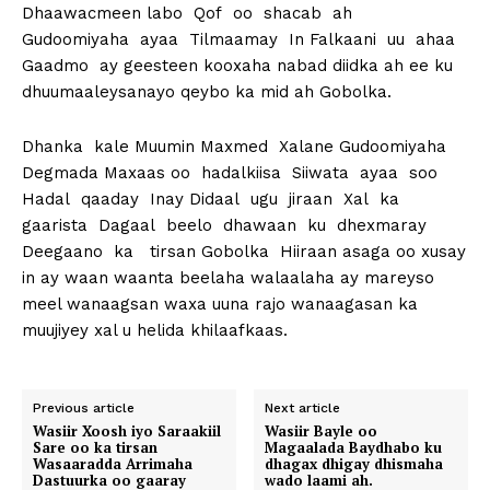
Dhaawacmeen labo Qof oo shacab ah
Gudoomiyaha ayaa Tilmaamay In Falkaani uu ahaa
Gaadmo ay geesteen kooxaha nabad diidka ah ee ku
dhuumaaleysanayo qeybo ka mid ah Gobolka.
Dhanka kale Muumin Maxmed Xalane Gudoomiyaha
Degmada Maxaas oo hadalkiisa Siiwata ayaa soo
Hadal qaaday Inay Didaal ugu jiraan Xal ka
gaarista Dagaal beelo dhawaan ku dhexmaray
Deegaano ka tirsan Gobolka Hiiraan asaga oo xusay
in ay waan waanta beelaha walaalaha ay mareyso
meel wanaagsan waxa uuna rajo wanaagasan ka
muujiyey xal u helida khilaafkaas.
Previous article
Next article
Wasiir Xoosh iyo Saraakiil
Wasiir Bayle oo
Sare oo ka tirsan
Magaalada Baydhabo ku
Wasaaradda Arrimaha
dhagax dhigay dhismaha
Dastuurka oo gaaray
wado laami ah.