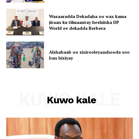
Wasaaradda Dekadaha oo wax kama
jiraan ku tilmaantay heshiiska DP
World ee dekadda Berbera
Alshabaab oo sixirooleyaashooda soo
ban bixiyay
KUWO KALE
Kuwo kale