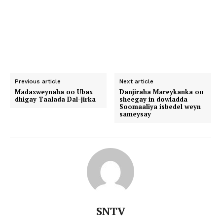
Previous article
Next article
Madaxweynaha oo Ubax
Danjiraha Mareykanka oo
dhigay Taalada Dal-jirka
sheegay in dowladda
Soomaaliya isbedel weyn
sameysay
SNTV