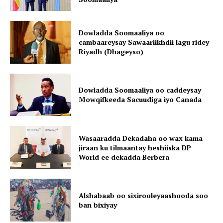
Dowladda Soomaaliya oo
cambaareysay Sawaariikhdii lagu ridey
Riyadh (Dhageyso)
Dowladda Soomaaliya oo caddeysay
Mowqifkeeda Sacuudiga iyo Canada
Wasaaradda Dekadaha oo wax kama
jiraan ku tilmaantay heshiiska DP
World ee dekadda Berbera
Alshabaab oo sixirooleyaashooda soo
ban bixiyay