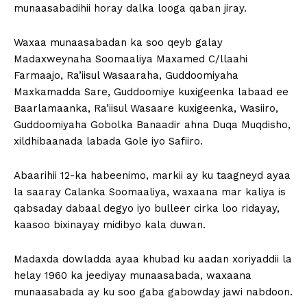
munaasabadihii horay dalka looga qaban jiray.
Waxaa munaasabadan ka soo qeyb galay
Madaxweynaha Soomaaliya Maxamed C/llaahi
Farmaajo, Ra’iisul Wasaaraha, Guddoomiyaha
Maxkamadda Sare, Guddoomiye kuxigeenka labaad ee
Baarlamaanka, Ra’iisul Wasaare kuxigeenka, Wasiiro,
Guddoomiyaha Gobolka Banaadir ahna Duqa Muqdisho,
xildhibaanada labada Gole iyo Safiiro.
Abaarihii 12-ka habeenimo, markii ay ku taagneyd ayaa
la saaray Calanka Soomaaliya, waxaana mar kaliya is
qabsaday dabaal degyo iyo bulleer cirka loo ridayay,
kaasoo bixinayay midibyo kala duwan.
Madaxda dowladda ayaa khubad ku aadan xoriyaddii la
helay 1960 ka jeediyay munaasabada, waxaana
munaasabada ay ku soo gaba gabowday jawi nabdoon.