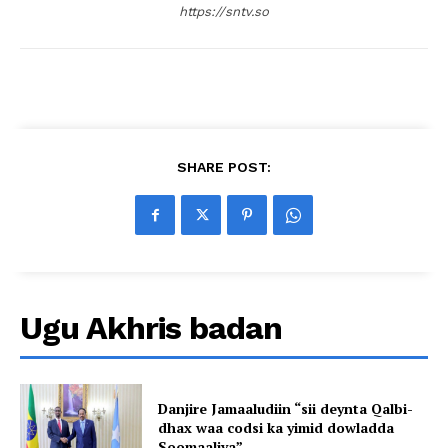
https://sntv.so
SHARE POST:
Ugu Akhris badan
Danjire Jamaaludiin “sii deynta Qalbi-
dhax waa codsi ka yimid dowladda
Soomaaliya”