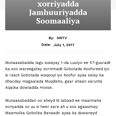
xorriyadda
Jamhuuriyadda
Soomaaliya
By:
SNTV
July 1, 2017
Date:
Munaasabadda lagu xusayay 1-da Luulyo ee 57-guuradii
ka soo wareegatay xornimadii Gobolada Koofureed iyo
is raacii Gobolada waqooyi iyo Koofur ayaa xalay ka
dhacday magaalada Muqdisho, gaar ahaan xarunta
Aqalka dowladda Hoose.
Munaasabaddan oo aheyd tii labaad ee maalmaha
xoriyadda oo uu si heer sare ah u soo agaasimay
Maamulka Gobolka Banaadir ayaa ka duwaneyd