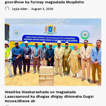
goordhow ka furmay magaalada Muqdisho
Leyla Aden
-
August 4, 2026
Wasiirka Waxbarashada oo magaalada
Laascaanood ka dhagax dhigay dhismaha Dugsi
Hoose/dhexe ah