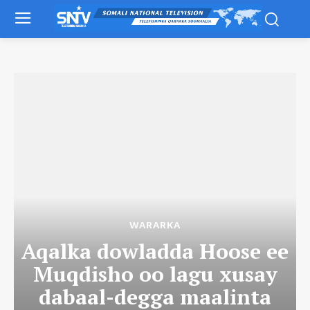
WARARKA
Aqalka dowladda Hoose ee
Muqdisho oo lagu xusay
dabaal-degga maalinta