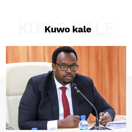
KUWO KALE
Kuwo kale