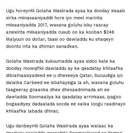
Ugu horeyntii Golaha Wasiirada ayaa ka dooday xisaab
xirka miinasaaniyaddii hore iyo meel marinta
miisaaniyadda 2017, waxana goluhu isku raacay
ansixinta miisaaniyadda cusub oo ka kooban $246
Malyuun oo dollar, taasi oo dawladdu ku shaqeyn
doonto inta ka dhiman sanadkan.
Golaha Wasiirada Xukuumadda ayaa sidoo kale ka
dooday mowqifkii dawladdu ay ka qaadatay khilaafka
diblamaasiyadeed ee u dhexeeya Qatar, Sucuudiga iyo
dalalka Carbeed ee isbahaysiga la ah, waxana goluhu
taageeray goaanka dhex dhexaadnimada ah ee
dawladda Soomaaliya ka qaadatay arrinkaas, iyagoo
bogaadiyey dadaalada socda ee xalka loogu raadinayo
khilaafka labada dhinac.
Ugu danbeyntii Golaha Wasiirada ayaa walaac ka