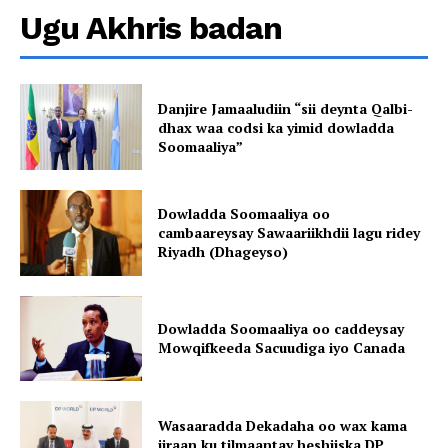
Ugu Akhris badan
Danjire Jamaaludiin “sii deynta Qalbi-
dhax waa codsi ka yimid dowladda
Soomaaliya”
Dowladda Soomaaliya oo
cambaareysay Sawaariikhdii lagu ridey
Riyadh (Dhageyso)
Dowladda Soomaaliya oo caddeysay
Mowqifkeeda Sacuudiga iyo Canada
Wasaaradda Dekadaha oo wax kama
jiraan ku tilmaantay heshiiska DP