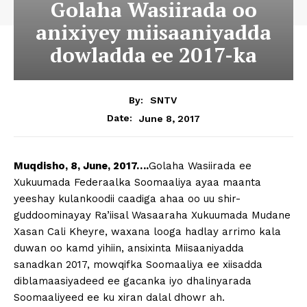
Golaha Wasiirada oo
anixiyey miisaaniyadda
dowladda ee 2017-ka
By:
SNTV
June 8, 2017
Date:
Muqdisho, 8, June, 2017….
Golaha Wasiirada ee
Xukuumada Federaalka Soomaaliya ayaa maanta
yeeshay kulankoodii caadiga ahaa oo uu shir-
guddoominayay Ra’iisal Wasaaraha Xukuumada Mudane
Xasan Cali Kheyre, waxana looga hadlay arrimo kala
duwan oo kamd yihiin, ansixinta Miisaaniyadda
sanadkan 2017, mowqifka Soomaaliya ee xiisadda
diblamaasiyadeed ee gacanka iyo dhalinyarada
Soomaaliyeed ee ku xiran dalal dhowr ah.