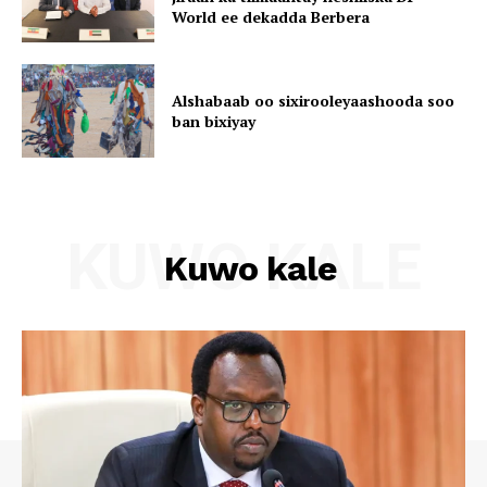
World ee dekadda Berbera
Alshabaab oo sixirooleyaashooda soo
ban bixiyay
KUWO KALE
Kuwo kale