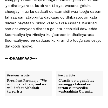
muujiyey xaaladda qaxootiga Soomaaliyeed ee Yaman
iyo dhalinyarada ku xirran Liibiya, waxana goluhu
sheegay in uu ku dadaali donaan sidii wax loogu qaban
lahaaa samatabixinta dadkaas oo dhibaatooyin kala
duwan haystaan. Sidoo kale waxaa Golaha Wasiiradu
soo dhaweeyeen dhaqan gelinta heshiiskii dawladda
Soomaaliya iyo Hindiya ku gaareen in dhalinyarada
Soomaaliyeed ee dalkaas ku xiran dib loogu soo celiyo
dalkoodii hooyo.
—-DHAMMAAD—-
Previous article
Next article
President Farmaajo: “We
C/casiis oo u gudubtay
will pursue them, and we
wareegga labaad ee
will defeat Alshabab
tartan çilmiyeedka
terrorists.
warbaahinta Qaranka