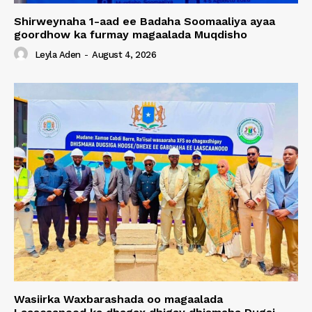
Shirweynaha 1-aad ee Badaha Soomaaliya ayaa
goordhow ka furmay magaalada Muqdisho
Leyla Aden
-
August 4, 2026
Wasiirka Waxbarashada oo magaalada