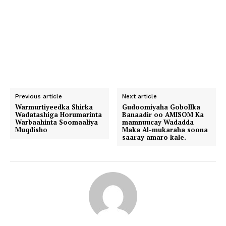
Previous article
Next article
Warmurtiyeedka Shirka
Gudoomiyaha Gobollka
Wadatashiga Horumarinta
Banaadir oo AMISOM Ka
Warbaahinta Soomaaliya
mamnuucay Wadadda
Muqdisho
Maka Al-mukaraha soona
saaray amaro kale.