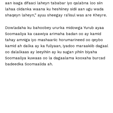
aan isaga difaaci laheyn tababar iyo qalabna loo siin
lahaa ciidanka waana ku heshiiney sidii aan ugu wada
shaqeyn laheyn,” ayuu sheegay ra’iisul was are Kheyre.
Dowladaha ku bahoobey ururka midowga Yurub ayaa
Soomaaliya ka caawiya arimaha badan oo ay kamid
tahay amniga iyo mashaariic horumarineed oo qeybo
kamid ah dalka ay ka fuliyaan, iyadoo maraakiib dagaal
oo dalalkaas ay leeyihiin ay ku sugan yihiin biyaha
Soomaaliya kuwaas oo la dagaalama kooxaha burcad
badeedka Soomaalida ah.