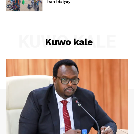
ban bixiyay
KUWO KALE
Kuwo kale