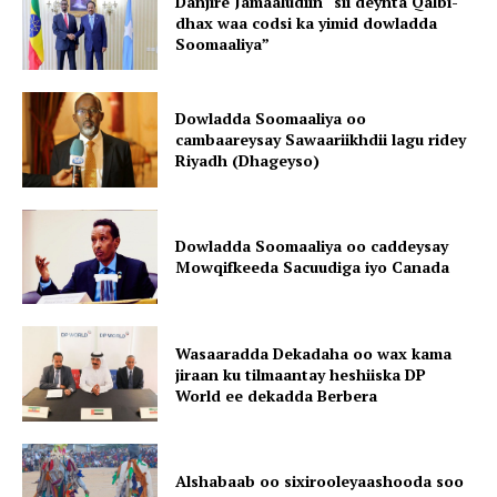
Danjire Jamaaludiin “sii deynta Qalbi-
dhax waa codsi ka yimid dowladda
Soomaaliya”
Dowladda Soomaaliya oo
cambaareysay Sawaariikhdii lagu ridey
Riyadh (Dhageyso)
Dowladda Soomaaliya oo caddeysay
Mowqifkeeda Sacuudiga iyo Canada
Wasaaradda Dekadaha oo wax kama
jiraan ku tilmaantay heshiiska DP
World ee dekadda Berbera
Alshabaab oo sixirooleyaashooda soo