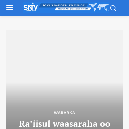
WARARKA
Ra’iisul waasaraha oo