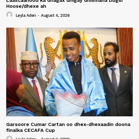
Laascaanood ka dhagax dhigay dhismaha Dugsi
Hoose/dhexe ah
Leyla Aden
-
August 4, 2026
Garsoore Cumar Cartan oo dhex-dhexaadin doona
finalka CECAFA Cup