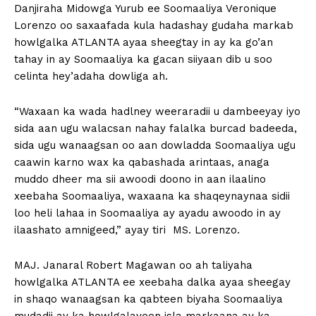
Danjiraha Midowga Yurub ee Soomaaliya Veronique
Lorenzo oo saxaafada kula hadashay gudaha markab
howlgalka ATLANTA ayaa sheegtay in ay ka go’an
tahay in ay Soomaaliya ka gacan siiyaan dib u soo
celinta hey’adaha dowliga ah.
“Waxaan ka wada hadlney weeraradii u dambeeyay iyo
sida aan ugu walacsan nahay falalka burcad badeeda,
sida ugu wanaagsan oo aan dowladda Soomaaliya ugu
caawin karno wax ka qabashada arintaas, anaga
muddo dheer ma sii awoodi doono in aan ilaalino
xeebaha Soomaaliya, waxaana ka shaqeynaynaa sidii
loo heli lahaa in Soomaaliya ay ayadu awoodo in ay
ilaashato amnigeed,” ayay tiri MS. Lorenzo.
MAJ. Janaral Robert Magawan oo ah taliyaha
howlgalka ATLANTA ee xeebaha dalka ayaa sheegay
in shaqo wanaagsan ka qabteen biyaha Soomaaliya