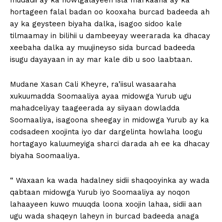
mudadii ay ka howlgalayeen isla markaana ay ka
hortageen falal badan oo kooxaha burcad badeeda ah
ay ka geysteen biyaha dalka, isagoo sidoo kale
tilmaamay in bilihii u dambeeyay weerarada ka dhacay
xeebaha dalka ay muujineyso sida burcad badeeda
isugu dayayaan in ay mar kale dib u soo laabtaan.
Mudane Xasan Cali Kheyre, ra’iisul wasaaraha
xukuumadda Soomaaliya ayaa midowga Yurub ugu
mahadceliyay taageerada ay siiyaan dowladda
Soomaaliya, isagoona sheegay in midowga Yurub ay ka
codsadeen xoojinta iyo dar dargelinta howlaha loogu
hortagayo kaluumeyiga sharci darada ah ee ka dhacay
biyaha Soomaaliya.
“ Waxaan ka wada hadalney sidii shaqooyinka ay wada
qabtaan midowga Yurub iyo Soomaaliya ay noqon
lahaayeen kuwo muuqda loona xoojin lahaa, sidii aan
ugu wada shaqeyn laheyn in burcad badeeda anaga