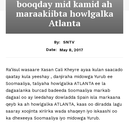
booqday mid kamid ah
maraakiibta howlgalka
Atlanta
By:
SNTV
May 8, 2017
Date:
Ra’iisul wasaare Xasan Cali Kheyre ayaa kulan saacado
qaatay kula yeeshay , danjiraha midowga Yurub ee
Soomaaliya, taliyaha howlgalka ATLANTA ee la
dagaalanka burcad badeeda Soomaaliya markab
dagaal oo ay leedahay dowladda Spain isla markaana
qeyb ka ah howlgalka ATLANTA, kaas oo diiradda lagu
saaray xoojinta xiriirka wada shaqeyn iyo iskaashi oo
ka dhexeeya Soomaaliya iyo midowga Yurub.