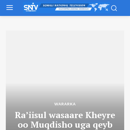
WARARKA
Ra’iisul wasaare Kheyre
oo Muqdisho uga qeyb