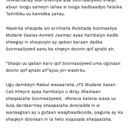
howlantahay sidii dhalinyarada Soomaaliyeed shaqo
abuur loogu sameyn lahaa si looga badbaadiyo falalka
Tahriibku uu kamidka yahay.
Wasiirka shaqada iyo arrimaha Bulshada Soomaaliya
Mudane Saalax Axmed Jaamac ayaa hambalyo kadib
sheegay in shaqooyin ay qaban karaan dadka
Soomaaliyeed aanu ka shqeyn doonin qof ajnabi ah.
“Shaqo uu qaban karo qof Soomaaliyeed uma ogolaan
doono qof ajnabi ah”ayuu yiri wasiirku.
Ugu dambeyn Raiisul wasaaraha JFS Mudane Xasan
Cali Kheyre ayaa hambalyo u diray dhamaan
shaqaalaha Soomaaliyeed, dhinaca kalena waxa uu
kula dardaarmay shaqaalaha dowladda in si
wanaagsan ay u gutaan waajibaadkooda, iyaguna ay ka
shaqeyn doonaan in la helo xuquuqda shaqaalaha.