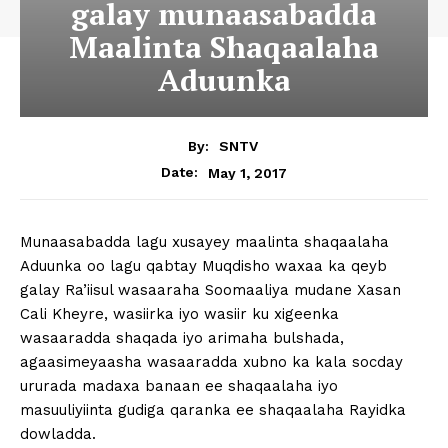
galay munaasabadda
Maalinta Shaqaalaha
Aduunka
By:
SNTV
May 1, 2017
Date:
Munaasabadda lagu xusayey maalinta shaqaalaha
Aduunka oo lagu qabtay Muqdisho waxaa ka qeyb
galay Ra’iisul wasaaraha Soomaaliya mudane Xasan
Cali Kheyre, wasiirka iyo wasiir ku xigeenka
wasaaradda shaqada iyo arimaha bulshada,
agaasimeyaasha wasaaradda xubno ka kala socday
ururada madaxa banaan ee shaqaalaha iyo
masuuliyiinta gudiga qaranka ee shaqaalaha Rayidka
dowladda.