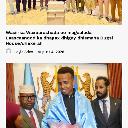
Wasiirka Waxbarashada oo magaalada
Laascaanood ka dhagax dhigay dhismaha Dugsi
Hoose/dhexe ah
Leyla Aden
-
August 4, 2026