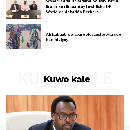
Wasaaradda Dekadaha oo wax kama
jiraan ku tilmaantay heshiiska DP
World ee dekadda Berbera
Alshabaab oo sixirooleyaashooda soo
ban bixiyay
KUWO KALE
Kuwo kale