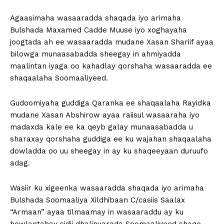
Agaasimaha wasaaradda shaqada iyo arimaha
Bulshada Maxamed Cadde Muuse iyo xoghayaha
joogtada ah ee wasaaradda mudane Xasan Shariif ayaa
bilowga munaasabadda sheegay in ahmiyadda
maalintan iyaga oo kahadlay qorshaha wasaaradda ee
shaqaalaha Soomaaliyeed.
Gudoomiyaha guddiga Qaranka ee shaqaalaha Rayidka
mudane Xasan Abshirow ayaa raiisul wasaaraha iyo
madaxda kale ee ka qeyb galay munaasabadda u
sharaxay qorshaha guddiga ee ku wajahan shaqaalaha
dowladda oo uu sheegay in ay ku shaqeeyaan duruufo
adag.
Wasiir ku xigeenka wasaaradda shaqada iyo arimaha
Bulshada Soomaaliya Xildhibaan C/casiis Saalax
“Armaan” ayaa tilmaamay in wasaaraddu ay ku