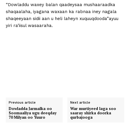
“Dowladdu waxey balan qaadeysaa mushaaraadka
shaqaalaha, iyagana waxaan ka rabnaa iney nagala
shaqeeyaan sidii aan u heli laheyn xuquuqdooda”ayuu
yiri ra’iisul wasaaraha.
Previous article
Next article
Dowladda Jarmalka oo
War murtiyeed laga soo
Soomaaliya ugu deeqday
saaray shirka doorka
70 Milyan oo Yuuro
qurbajooga