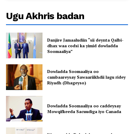
Ugu Akhris badan
Danjire Jamaaludiin “sii deynta Qalbi-
dhax waa codsi ka yimid dowladda
Soomaaliya”
Dowladda Soomaaliya oo
cambaareysay Sawaariikhdii lagu ridey
Riyadh (Dhageyso)
Dowladda Soomaaliya oo caddeysay
Mowqifkeeda Sacuudiga iyo Canada