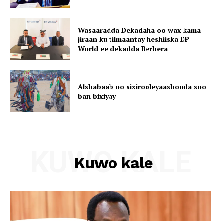
Wasaaradda Dekadaha oo wax kama
jiraan ku tilmaantay heshiiska DP
World ee dekadda Berbera
Alshabaab oo sixirooleyaashooda soo
ban bixiyay
KUWO KALE
Kuwo kale