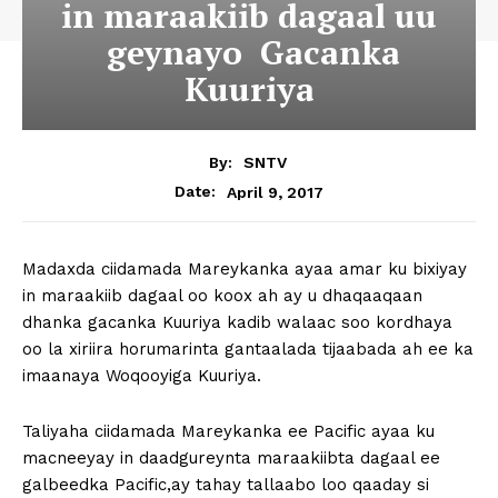
in maraakiib dagaal uu
geynayo Gacanka
Kuuriya
By:
SNTV
April 9, 2017
Date:
Madaxda ciidamada Mareykanka ayaa amar ku bixiyay
in maraakiib dagaal oo koox ah ay u dhaqaaqaan
dhanka gacanka Kuuriya kadib walaac soo kordhaya
oo la xiriira horumarinta gantaalada tijaabada ah ee ka
imaanaya Woqooyiga Kuuriya.
Taliyaha ciidamada Mareykanka ee Pacific ayaa ku
macneeyay in daadgureynta maraakiibta dagaal ee
galbeedka Pacific,ay tahay tallaabo loo qaaday si