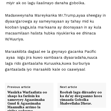
miyir ak oo lagu ilaalinayo danaha gobolka.
Madaxweynaha Mareykanka Mr.Trump,ayaa sheegay in
diyaargarowga ay sameynayaan ay tahay mid ku
kooban iyaga,isla markaana ay doonayaan in ay kula
macaamilaan halista hubka niyuklerka ee dhinaca
W/Kuuriya.
Maraakiibta dagaal ee la geynayo gacanka Pacific
ayaa isigu jira kuwo xambaara diyaaradaha,nuuca
laga rido gantaalaha Kuruuska,kuwa burburiya
gantaalada iyo maraakiib kale oo caawiyaal
Previous article
Next article
Wasiirka Warfaafinta oo
Roobab lagu diirsadey oo
shaqo ka fariisin ku
ka da’ay deegaanno hoos
sameeyey Agaasimaha
yimaada Gobolka
Guud & Agaasimaha
Shabeellaha Dhexe.
Maamulka arrimo la
xiriira eedeymo