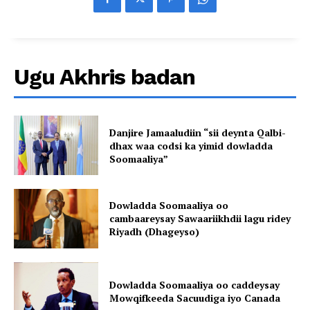
Ugu Akhris badan
Danjire Jamaaludiin “sii deynta Qalbi-
dhax waa codsi ka yimid dowladda
Soomaaliya”
Dowladda Soomaaliya oo
cambaareysay Sawaariikhdii lagu ridey
Riyadh (Dhageyso)
Dowladda Soomaaliya oo caddeysay
Mowqifkeeda Sacuudiga iyo Canada