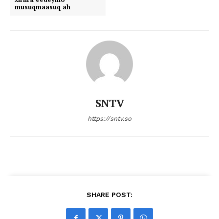
musuqmaasuq ah
SNTV
https://sntv.so
SHARE POST: