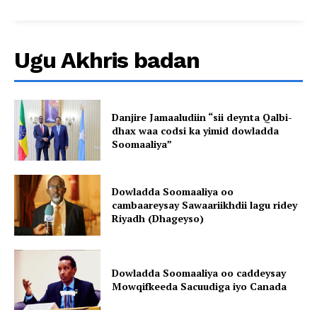
Ugu Akhris badan
Danjire Jamaaludiin “sii deynta Qalbi-
dhax waa codsi ka yimid dowladda
Soomaaliya”
Dowladda Soomaaliya oo
cambaareysay Sawaariikhdii lagu ridey
Riyadh (Dhageyso)
Dowladda Soomaaliya oo caddeysay
Mowqifkeeda Sacuudiga iyo Canada