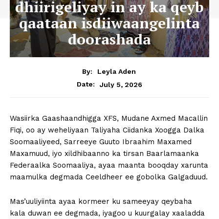
dhiirigeliyay in ay ka qeyb
qaataan isdiiwaangelinta
doorashada
By:
Leyla Aden
July 5, 2026
Date:
Wasiirka Gaashaandhigga XFS, Mudane Axmed Macallin
Fiqi, oo ay weheliyaan Taliyaha Ciidanka Xoogga Dalka
Soomaaliyeed, Sarreeye Guuto Ibraahim Maxamed
Maxamuud, iyo xildhibaanno ka tirsan Baarlamaanka
Federaalka Soomaaliya, ayaa maanta booqday xarunta
maamulka degmada Ceeldheer ee gobolka Galgaduud.
Mas’uuliyiinta ayaa kormeer ku sameeyay qeybaha
kala duwan ee degmada, iyagoo u kuurgalay xaaladda