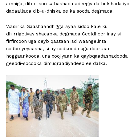
amniga, dib-u-soo kabashada adeegyada bulshada iyo
dadaallada dib-u-dhiska ee ka socda degmada.
Wasiirka Gaashaandhigga ayaa sidoo kale ku
dhiirrigeliyay shacabka degmada Ceeldheer inay si
firfircoon uga qeyb qaataan isdiiwaangelinta
codbixiyeyaasha, si ay codkooda ugu doortaan
hoggaankooda, una xoojiyaan ka qaybqaadashadooda
geeddi-socodka dimuqraadiyadeed ee dalka.