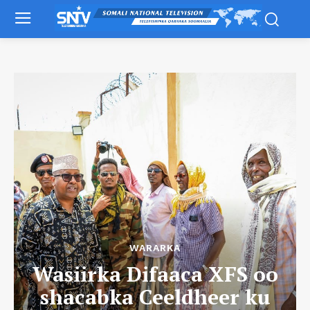
WARARKA
Wasiirka Difaaca XFS oo
shacabka Ceeldheer ku