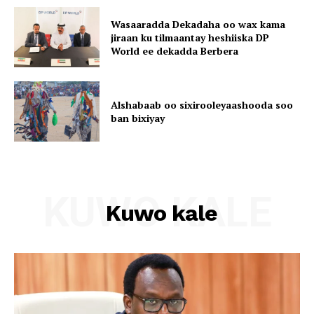
Wasaaradda Dekadaha oo wax kama
jiraan ku tilmaantay heshiiska DP
World ee dekadda Berbera
Alshabaab oo sixirooleyaashooda soo
ban bixiyay
KUWO KALE
Kuwo kale