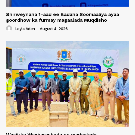
Shirweynaha 1-aad ee Badaha Soomaaliya ayaa
goordhow ka furmay magaalada Muqdisho
Leyla Aden
-
August 4, 2026
Wasiirka Waxbarashada oo magaalada