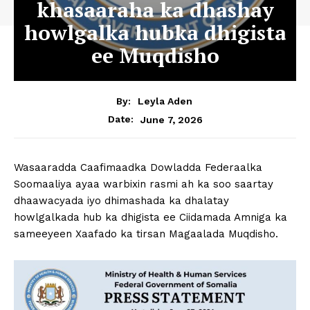
khasaaraha ka dhashay
howlgalka hubka dhigista
ee Muqdisho
By:
Leyla Aden
June 7, 2026
Date:
Wasaaradda Caafimaadka Dowladda Federaalka
Soomaaliya ayaa warbixin rasmi ah ka soo saartay
dhaawacyada iyo dhimashada ka dhalatay
howlgalkada hub ka dhigista ee Ciidamada Amniga ka
sameeyeen Xaafado ka tirsan Magaalada Muqdisho.