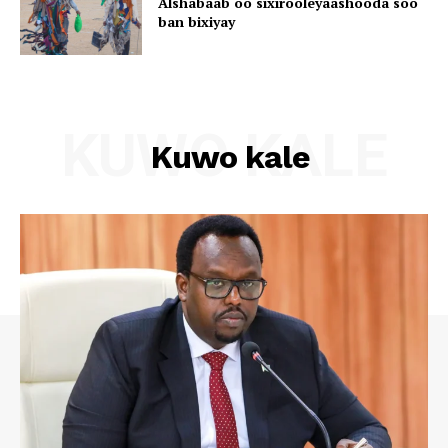
Alshabaab oo sixirooleyaashooda soo
ban bixiyay
KUWO KALE
Kuwo kale