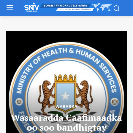
WARARKA
Wasaaradda Caafimaadka
oo soo bandhigtay