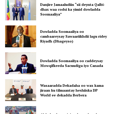
Danjire Jamaaludiin “sii deynta Qalbi-
dhax waa codsi ka yimid dowladda
Soomaaliya”
Dowladda Soomaaliya oo
cambaareysay Sawaariikhdii lagu ridey
Riyadh (Dhageyso)
Dowladda Soomaaliya oo caddeysay
Mowqifkeeda Sacuudiga iyo Canada
Wasaaradda Dekadaha oo wax kama
jiraan ku tilmaantay heshiiska DP
World ee dekadda Berbera