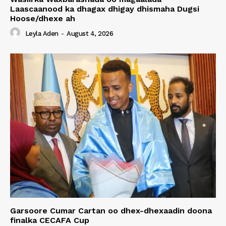
Laascaanood ka dhagax dhigay dhismaha Dugsi
Hoose/dhexe ah
Leyla Aden
-
August 4, 2026
Garsoore Cumar Cartan oo dhex-dhexaadin doona
finalka CECAFA Cup